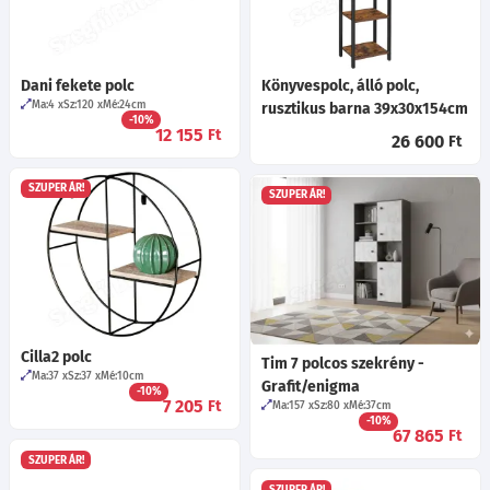
Dani fekete polc
Könyvespolc, álló polc,
Ma:4
Sz:120
Mé:24
cm
rusztikus barna 39x30x154cm
-10%
12 155
Ft
26 600
Ft
SZUPER ÁR!
SZUPER ÁR!
Cilla2 polc
Tim 7 polcos szekrény -
Ma:37
Sz:37
Mé:10
cm
Grafit/enigma
-10%
7 205
Ft
Ma:157
Sz:80
Mé:37
cm
-10%
67 865
Ft
SZUPER ÁR!
SZUPER ÁR!