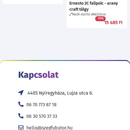
Ernesto 2C falipolc - arany
craft tölgy
Ma:20
Sz:152
Mé:23.6
cm
-10%
15 485
Ft
Kapcsolat
4405 Nyíregyháza, Lujza utca 6.
06 70 773 87 18
06 30 570 37 33
hello@szegfubutor.hu