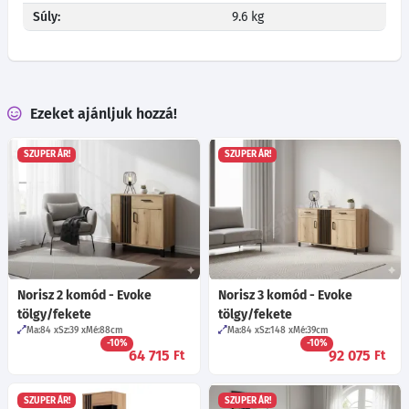
Súly:
9.6 kg
Ezeket ajánljuk hozzá!
SZUPER ÁR!
SZUPER ÁR!
Norisz 2 komód - Evoke
Norisz 3 komód - Evoke
tölgy/fekete
tölgy/fekete
Ma:84
Sz:39
Mé:88
cm
Ma:84
Sz:148
Mé:39
cm
-10%
-10%
64 715
92 075
Ft
Ft
SZUPER ÁR!
SZUPER ÁR!