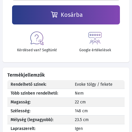
Kosárba
Kérdésed van? Segítünk!
Google értékelések
Termékjellemzők
Rendelhető színek:
Evoke tölgy / fekete
Több színben rendelhető:
Nem
Magasság:
22 cm
Szélesség:
148 cm
Mélység (legnagyobb):
23.5 cm
Lapraszerelt:
Igen