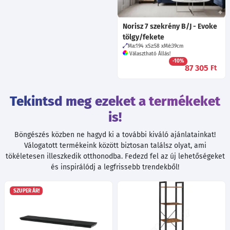
Norisz 7 szekrény B/J - Evoke
tölgy/fekete
Ma:194
Sz:58
Mé:39
cm
Választható Állás!
-10%
87 305
Ft
Tekintsd meg ezeket a termékeket
is!
Böngészés közben ne hagyd ki a további kiváló ajánlatainkat!
Válogatott termékeink között biztosan találsz olyat, ami
tökéletesen illeszkedik otthonodba. Fedezd fel az új lehetőségeket
és inspirálódj a legfrissebb trendekből!
SZUPER ÁR!