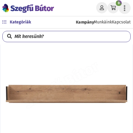
0
Kampány
Kategóriák
Munkáink
Kapcsolat
Mit keresünk?
Előző
Köve