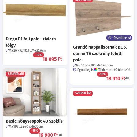
Egyedileg is!
Diego P1 fali polc - riviera
tölgy
Grandó nappalisornak BL 5.
Ma:20
Sz:152.1
Mé:23.6
cm
eleme TV szekrény feletti
-10%
18 095
Ft
polc
Ma:60
Sz:100
Mé:26.8
cm
Egyedileg is!
Több mint 40 féle szín!
SZUPER ÁR!
-10%
18 910
Ft
-tól
SZUPER ÁR!
Basic Könyvespolc 40 Szoklis
Ma:196
Sz:40
Mé:30
cm
-15%
19 900
Ft
-tól