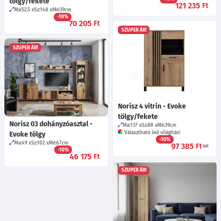
tölgy/fekete
121 235
Ft
Ma:52.5
Sz:148
Mé:39
cm
-10%
70 205
Ft
SZUPER ÁR!
SZUPER ÁR!
Norisz 4 vitrin - Evoke
tölgy/fekete
Norisz 03 dohányzóasztal -
Ma:137
Sz:88
Mé:39
cm
Választható led világítás!
Evoke tölgy
-10%
Ma:49
Sz:102
Mé:67
cm
97 385
Ft
-tól
-10%
46 175
Ft
SZUPER ÁR!