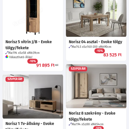
Norisz 5 vitrin J/B - Evoke
Norisz 04 asztal - Evoke tölgy
Ma:76.5
Sz:160-200
Mé:90
cm
tölgy/fekete
-10%
Ma:194
Sz:58
Mé:39
cm
83 525
Ft
Választható Állás!
-10%
91 895
Ft
-tól
SZUPER ÁR!
SZUPER ÁR!
Norisz 8 szekrény - Evoke
tölgy/fekete
Norisz 1 Tv-állvány - Evoke
Ma:194
Sz:88
Mé:54
cm
-10%