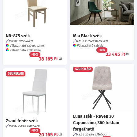
NR-875 szék
Mia Black szék
Ma:105
Mé:44
cm
Ma:82
Sz:49
Mé:45
cm
Választható szövet színe!
Választható színek!
-10%
Választható szék színe!
23 495
Ft
-10%
-tól
38 165
Ft
-tól
SZUPER ÁR!
SZUPER ÁR!
Luna szék - Raven 30
Zsani fehér szék
Cappuccino, 360 fokban
Ma:96
Sz:41
Mé:54
cm
forgatható
-10%
20 165
Ft
Ma:88
Sz:44
Mé:55
cm
-tól