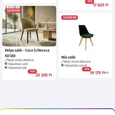
-10%
17 825
Ft
SZUPER ÁR!
SZUPER ÁR!
Patya szék - Coco 5/Horeca
KD láb
Mia szék
Ma:82
Sz:56
Mé:61
cm
Ma:82
Sz:49
Mé:45
cm
Választható szín!
Választható színek!
Választható láb!
-10%
-10%
19 175
Ft
-tól
25 205
Ft