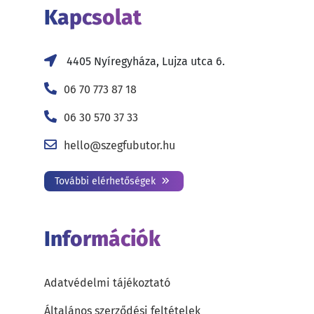
Kapcsolat
4405 Nyíregyháza, Lujza utca 6.
06 70 773 87 18
06 30 570 37 33
hello@szegfubutor.hu
További elérhetőségek
Információk
Adatvédelmi tájékoztató
Általános szerződési feltételek