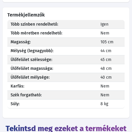
Termékjellemzők
Több színben rendelhető:
Igen
Több méretben rendelhető:
Nem
Magasság:
105 cm
Mélység (legnagyobb):
44 cm
Ülőfelület szélessége:
45 cm
Ülőfelület magassága:
48 cm
Ülőfelület mélysége:
40 cm
Karfás:
Nem
Szék forgatható:
Nem
Súly:
8 kg
Tekintsd meg ezeket a termékeket