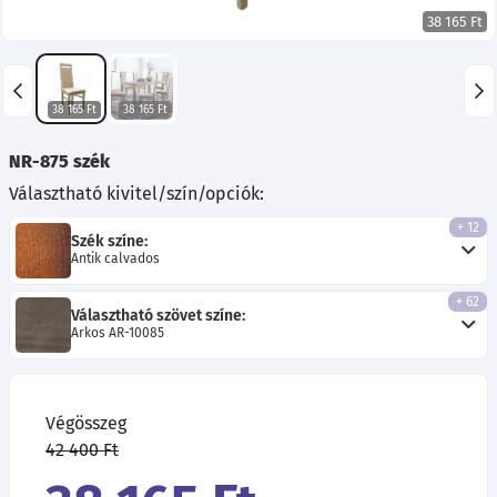
38 165 Ft
38 165 Ft
38 165 Ft
NR-875 szék
Választható kivitel/szín/opciók:
+ 12
Szék színe:
Antik calvados
+ 62
Választható szövet színe:
Arkos AR-10085
Végösszeg
42 400 Ft