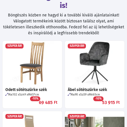
is!
Böngészés közben ne hagyd ki a további kiváló ajánlatainkat!
Válogatott termékeink között biztosan találsz olyat, ami
tökéletesen illeszkedik otthonodba. Fedezd fel az új lehetőségeket
és inspirálódj a legfrissebb trendekből!
SZUPER ÁR!
SZUPER ÁR!
Odett sötétszürke szék
Ábel sötétszürke szék
Ma:102
Sz:49
Mé:57
cm
Ma:90
Sz:59
Mé:65
cm
-10%
-10%
69 485
53 915
Ft
Ft
SZUPER ÁR!
SZUPER ÁR!