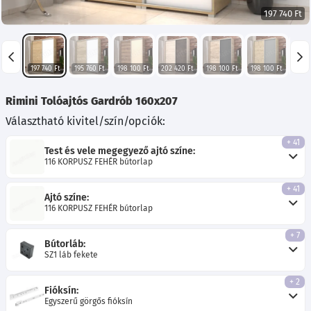
197 740 Ft
197 740 Ft
195 760 Ft
198 100 Ft
202 420 Ft
198 100 Ft
198 100 Ft
Rimini Tolóajtós Gardrób 160x207
Választható kivitel/szín/opciók:
+ 41
Test és vele megegyező ajtó színe:
116 KORPUSZ FEHÉR bútorlap
+ 41
Ajtó színe:
116 KORPUSZ FEHÉR bútorlap
+ 7
Bútorláb:
SZ1 láb fekete
+ 2
Fióksín:
Egyszerű görgős fióksín