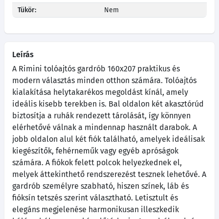
Tükör:
Nem
Leírás
A Rimini tolóajtós gardrób 160x207 praktikus és
modern választás minden otthon számára. Tolóajtós
kialakítása helytakarékos megoldást kínál, amely
ideális kisebb terekben is. Bal oldalon két akasztórúd
biztosítja a ruhák rendezett tárolását, így könnyen
elérhetővé válnak a mindennap használt darabok. A
jobb oldalon alul két fiók található, amelyek ideálisak
kiegészítők, fehérneműk vagy egyéb apróságok
számára. A fiókok felett polcok helyezkednek el,
melyek áttekinthető rendszerezést tesznek lehetővé. A
gardrób személyre szabható, hiszen színek, láb és
fióksín tetszés szerint választható. Letisztult és
elegáns megjelenése harmonikusan illeszkedik