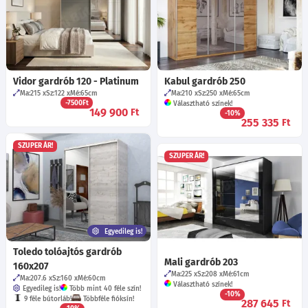
Vidor gardrób 120 - Platinum
Kabul gardrób 250
Ma:215
Sz:122
Mé:65
cm
Ma:210
Sz:250
Mé:65
cm
-7500Ft
Választható színek!
149 900
Ft
-10%
255 335
Ft
SZUPER ÁR!
SZUPER ÁR!
Egyedileg is!
Toledo tolóajtós gardrób
Mali gardrób 203
160x207
Ma:225
Sz:208
Mé:61
cm
Ma:207.6
Sz:160
Mé:60
cm
Választható színek!
Egyedileg is!
Több mint 40 féle szín!
-10%
9 féle bútorláb!
Többféle fióksín!
287 645
Ft