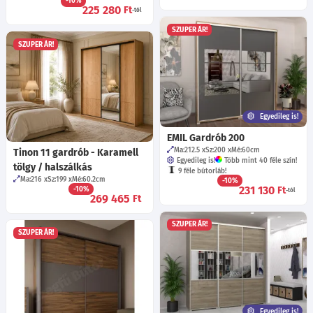
-10%
225 280
Ft
-tól
SZUPER ÁR!
SZUPER ÁR!
Egyedileg is!
EMIL Gardrób 200
Ma:212.5
Sz:200
Mé:60
cm
Tinon 11 gardrób - Karamell
Egyedileg is!
Több mint 40 féle szín!
tölgy / halszálkás
9 féle bútorláb!
Ma:216
Sz:199
Mé:60.2
cm
-10%
231 130
Ft
-10%
-tól
269 465
Ft
SZUPER ÁR!
SZUPER ÁR!
Egyedileg is!