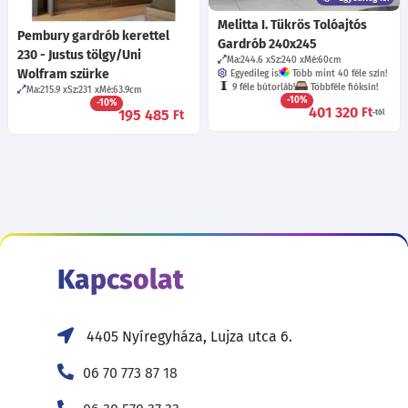
Melitta I. Tükrös Tolóajtós
Pembury gardrób kerettel
Gardrób 240x245
230 - Justus tölgy/Uni
Ma:244.6
Sz:240
Mé:60
cm
Wolfram szürke
Egyedileg is!
Több mint 40 féle szín!
9 féle bútorláb!
Többféle fióksín!
Ma:215.9
Sz:231
Mé:63.9
cm
-10%
-10%
401 320
Ft
195 485
Ft
-tól
Kapcsolat
4405 Nyíregyháza, Lujza utca 6.
06 70 773 87 18