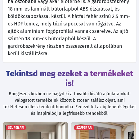
hálószobába vagy akár előtérbe is. A gardróbszekrény
18 mm-es laminált bútorlapból ABS élzárással, és
köldökcsapozással készül. A hátfal fehér színű 2,5 mm-
es HDF lemez, mely tűzőkapoccsal van rögzítve. Az
ajtók alumínium fogóprofillal vannak szerelve. Az ajtó
szintén 18 mm-es bútorlapból készül. A
gardróbszekrény részben összeszerelt állapotában
kerül kiszállításra.
Tekintsd meg ezeket a termékeket
is!
Böngészés közben ne hagyd ki a további kiváló ajánlatainkat!
Válogatott termékeink között biztosan találsz olyat, ami
tökéletesen illeszkedik otthonodba. Fedezd fel az új lehetőségeket
és inspirálódj a legfrissebb trendekből!
SZUPER ÁR!
SZUPER ÁR!