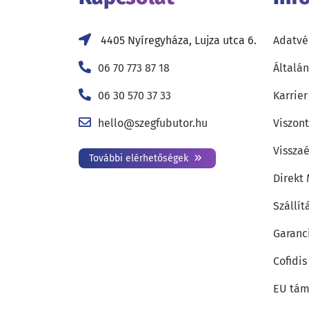
4405 Nyíregyháza, Lujza utca 6.
Adatvé
06 70 773 87 18
Általán
06 30 570 37 33
Karrier
hello@szegfubutor.hu
Viszon
Visszaé
További elérhetőségek
Direkt
Szállít
Garanc
Cofidis
EU tám