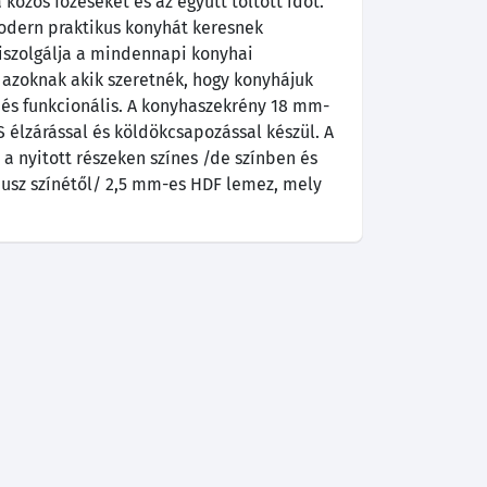
 közös főzéseket és az együtt töltött időt.
modern praktikus konyhát keresnek
iszolgálja a mindennapi konyhai
 azoknak akik szeretnék, hogy konyhájuk
 és funkcionális. A konyhaszekrény 18 mm-
 élzárással és köldökcsapozással készül. A
, a nyitott részeken színes /de színben és
pusz színétől/ 2,5 mm-es HDF lemez, mely
.