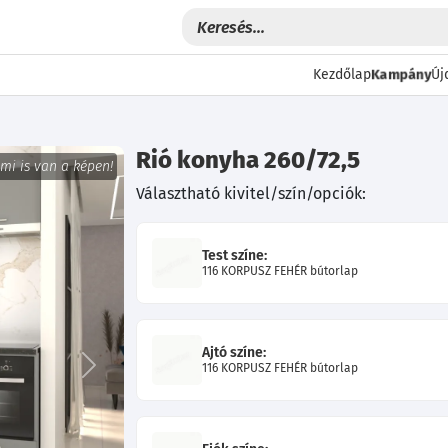
Kampány
Kezdőlap
Új
Rió konyha 260/72,5
 mi is van a képen!
Választható kivitel/szín/opciók:
Test színe:
116 KORPUSZ FEHÉR bútorlap
Ajtó színe:
116 KORPUSZ FEHÉR bútorlap
Következő