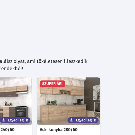
lálsz olyat, ami tökéletesen illeszkedik
trendekből!
SZUPER ÁR!
Egyedileg is!
Egyedileg is!
 240/60
Adri konyha 280/60