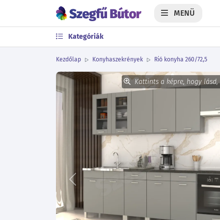
MENÜ
Kategóriák
Kezdőlap
Konyhaszekrények
Rió konyha 260/72,5
Kattints a képre, hogy lásd,
Előző