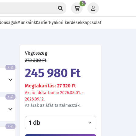
0
donságok
Munkáink
Karrier
Gyakori kérdések
Kapcsolat
Végösszeg
273 300 Ft
+ 41
245 980 Ft
Megtakarítás: 27 320 Ft
Akció időtartama: 2026.08.01. -
+ 41
2026.09.12.
Az árak az áfát tartalmazzák.
+ 41