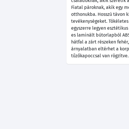
családoknak, akik szeretik a
Fiatal pároknak, akik egy 
otthonukba. Hosszú távon k
tevékenységeket. Tökéletes
egyszerre legyen esztétikus
es laminált bútorlapból ABS
hátfal a zárt részeken fehér
árnyalatban eltérhet a kor
tűzőkapoccsal van rögzítve