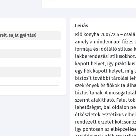
Leírás
Rió konyha 260/72,5 – csal
elt, saját gyártású
amely a mindennapi főzés 
formája és időtálló stílusa
lakberendezési stílusokhoz.
kapott helyet, így praktikus 
egy fiók kapott helyet, míg 
biztosít további tárolási le
szekrények és fiókok találh
biztosítanak. A mosogatótál
szerint alakítható. Felül tö
lehetőséget, bal oldalon p
étkészletek esztétikus elhe
rendezett érzetet kölcsönö
így pontosan az elképzelése