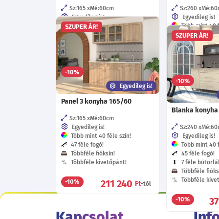
Sz:165
Mé:60
cm
Sz:260
Mé:60
Egyedileg is!
Egyedileg is!
Több mint 40 féle szín!
Több mint 40 f
SZUPER ÁR!
57 féle fogó!
56 féle fogó!
SZUPER ÁR!
Többféle fióksín!
5 féle bútorlá
Többféle kivetőpánt!
Többféle fióks
Többféle kive
141 310
-10%
Ft
-tól
28
-10%
Egyedileg is!
Panel 3 konyha 165/60
Blanka konyha
Sz:165
Mé:60
cm
Egyedileg is!
Sz:240
Mé:60
Több mint 40 féle szín!
Egyedileg is!
47 féle fogó!
Több mint 40 f
Többféle fióksín!
45 féle fogó!
Többféle kivetőpánt!
7 féle bútorlá
Többféle fióks
Többféle kive
211 240
-10%
Ft
-tól
3
-10%
Kapcsolat
Inf