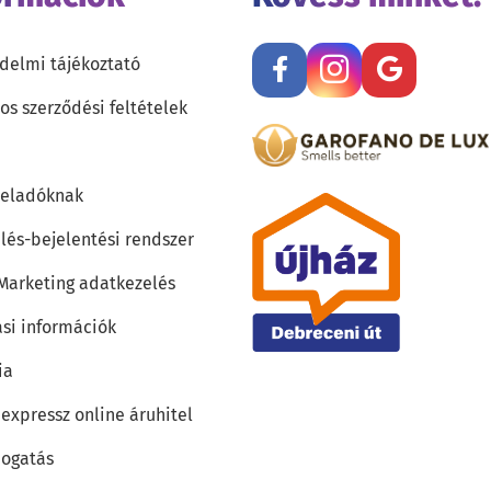
delmi tájékoztató
os szerződési feltételek
teladóknak
lés-bejelentési rendszer
 Marketing adatkezelés
ási információk
ia
 expressz online áruhitel
ogatás