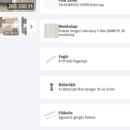
Fiók színe:
116 KORPUSZ FEHÉR bútorlap
265 330 Ft
Munkalap:
Fekete tengeri márvány F 064-28MM PS 56
266 140 Ft
267 760 Ft
262 360 Ft
296 380 Ft
munkalap
Fogó:
R-19 (9,6) fogantyú
Bútorláb:
F4 Bútorláb fém henger 10-es króm
Fióksín:
Egyszerű görgős fióksín