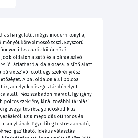
ádias hangulatú, mégis modern konyha,
élményét kényelmessé teszi. Egyszerű
 könnyen illeszkedik különböző
 Jobb oldalon a sütő és a páraelszívó
és jól átlátható a kialakítása. A sütő alatt
a páraelszívó fölött egy szekrényrész
hetőséget. A bal oldalon alul polcos
atók, amelyek bőséges tárolóhelyet
ca alatti rész szabadon maradt, így igény
bb polcos szekrény kínál további tárolási
edig üvegajtós rész gondoskodik az
lyezéséről. Ez a megoldás otthonos és
z a konyhának. Egyedileg testreszabható,
khez igazítható. Ideális választás