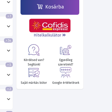
Kosárba
+ 7
298 000 Ft
302 140 Ft
264 700 Ft
264 430 Ft
266 140 Ft
Hitelkalkulátor
+ 54
Kérdésed van?
Egyedileg
Segítünk!
szeretnéd?
+ 5
Saját márkás bútor
Google értékelések
+ 2