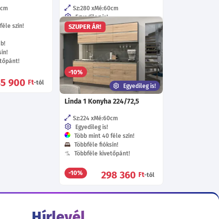
0
cm
Sz:280
Mé:60
cm
Egyedileg is!
éle szín!
Több mint 40 féle szín!
SZUPER ÁR!
57 féle fogó!
áb!
Többféle fióksín!
ín!
Többféle kivetőpánt!
tőpánt!
296 560
-10%
Ft
-tól
35 900
Ft
-tól
Egyedileg is!
Linda 1 Konyha 224/72,5
Sz:224
Mé:60
cm
Egyedileg is!
Több mint 40 féle szín!
Többféle fióksín!
Többféle kivetőpánt!
298 360
-10%
Ft
-tól
Hírlevél