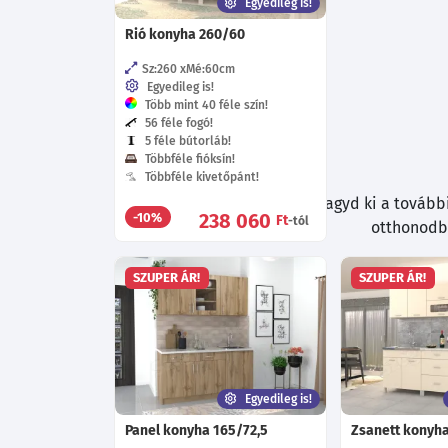
Egyedileg is!
Rió konyha 260/60
Sz:260
Mé:60
cm
Egyedileg is!
Több mint 40 féle szín!
56 féle fogó!
5 féle bútorláb!
Többféle fióksín!
Többféle kivetőpánt!
Böngészés közben ne hagyd ki a további 
238 060
-10%
Ft
-tól
otthonodba
SZUPER ÁR!
SZUPER ÁR!
Egyedileg is!
Panel konyha 165/72,5
Zsanett konyh