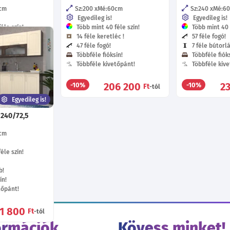
cm
Sz:200
Mé:60
cm
Sz:240
Mé:6
Egyedileg is!
Egyedileg is!
éle szín!
Több mint 40 féle szín!
Több mint 40 f
14 féle keretléc !
57 féle fogó!
b!
47 féle fogó!
7 féle bútorl
ín!
Többféle fióksín!
Többféle fióks
tőpánt!
Többféle kivetőpánt!
Többféle kive
2 880
206 200
2
-10%
-10%
Ft
Ft
-tól
-tól
Egyedileg is!
 240/72,5
cm
éle szín!
b!
ín!
tőpánt!
71 800
Ft
-tól
ormációk
Kövess minket!