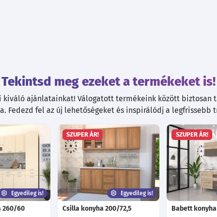
Tekintsd meg ezeket a termékeket is!
kiváló ajánlatainkat! Válogatott termékeink között biztosan ta
. Fedezd fel az új lehetőségeket és inspirálódj a legfrissebb 
SZUPER ÁR!
SZUPER ÁR!
Egyedileg is!
Egyedileg is!
a 260/60
Csilla konyha 200/72,5
Babett konyha