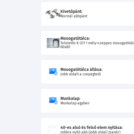
Kivetőpánt:
Normál ajtópánt
Mosogatótálca:
Teletetős K-321 1 mély+cseppes mosogatótál
60x80
Mosogatótálca állása:
Jobb oldalt a csepegtető
Munkalap:
Munkalap egyben
40-es alsó és felső elem nyitása:
Jobbra nyíló ajtó (jobb oldali zsanér)