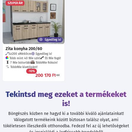
SZUPER ÁR!
Egyedileg is!
Zita konyha 200/60
Sz:200
Mé:60
cm
Egyedileg is!
Több mint 40 féle szín!
55 féle fogó!
7 féle bútorláb!
Többféle fióksín!
Többféle kivetőpánt!
-10%
200 170
Ft
-tól
Tekintsd meg ezeket a termékeket
is!
Böngészés közben ne hagyd ki a további kiváló ajánlatainkat!
Válogatott termékeink között biztosan találsz olyat, ami
tökéletesen illeszkedik otthonodba. Fedezd fel az új lehetőségeket