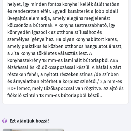
helyet, így minden fontos konyhai kellék átláthatóan
és rendezetten elfér. Egyedi karakterét a jobb oldali
üvegajtós elem adja, amely elegáns megjelenést
kölcsönöz a bútornak. A konyha testreszabható, így
könnyedén igazodik az otthona stílusához és
személyes igényeihez. Ha olyan konyhabútort keres,
amely praktikus és közben otthonos hangulatot áraszt,
a Zita konyha tökéletes választás lesz. A
konyhaszekrény 18 mm-es laminált bútorlapból ABS
élzárással és köldökcsapozással készül. A hátfal a zárt
részeken fehér, a nyitott részeken színes /de színben
és árnyalatban eltérhet a korpusz színétől/ 2,5 mm-es
HDF lemez, mely tűzőkapoccsal van rögzítve. Az ajtó és
fiókelő szintén 18 mm-es bútorlapból készül.
Ezt ajánljuk hozzá!