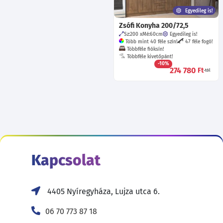
Egyedileg is!
Zsófi Konyha 200/72,5
Sz:200
Mé:60
cm
Egyedileg is!
Több mint 40 féle szín!
47 féle fogó!
Többféle fióksín!
Többféle kivetőpánt!
-10%
274 780
Ft
-tól
Kapcsolat
4405 Nyíregyháza, Lujza utca 6.
06 70 773 87 18