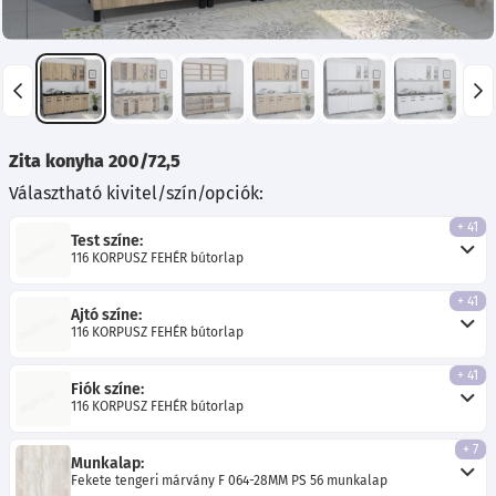
Zita konyha 200/72,5
Választható kivitel/szín/opciók:
+ 41
Test színe:
116 KORPUSZ FEHÉR bútorlap
+ 41
Ajtó színe:
116 KORPUSZ FEHÉR bútorlap
+ 41
Fiók színe:
116 KORPUSZ FEHÉR bútorlap
+ 7
Munkalap:
Fekete tengeri márvány F 064-28MM PS 56 munkalap