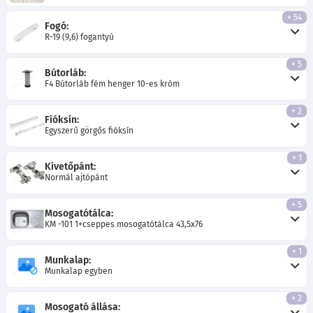
+ 54
Fogó:
R-19 (9,6) fogantyú
+ 5
Bútorláb:
F4 Bútorláb fém henger 10-es króm
+ 2
Fióksín:
Egyszerű görgős fióksín
+ 1
Kivetőpánt:
Normál ajtópánt
+ 5
Mosogatótálca:
KM -101 1+cseppes mosogatótálca 43,5x76
+ 1
Munkalap:
Munkalap egyben
+ 2
Mosogató állása: