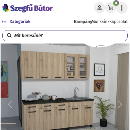
0
Kampány
Kategóriák
Munkáink
Kapcsolat
Mit keresünk?
Előző
Köve