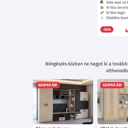
Több mint 40 f
10 féle keretlé
55 féle fogó!
Többféle kive
4
-10%
Böngészés közben ne hagyd ki a további 
otthonodba
SZUPER ÁR!
SZUPER ÁR!