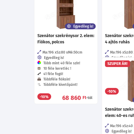
Egyedileg is!
Szenátor szekrénysor 2. elem:
Szenátor szekr
Fiókos, polcos
4 ajtós ruhás
Ma:196
Sz:80
Mé:50
cm
Ma:196
Sz:80
Egyedileg is!
Egyedileg is!
Több mint 40 féle szín!
Több mint 40 f
SZUPER ÁR!
10 féle keretléc !
10 féle keretlé
41 féle fogó!
55 féle fogó!
Többféle fióksín!
Többféle kive
Többféle kivetőpánt!
6
-10%
68 860
-10%
Ft
-tól
Szenátor szekr
elem: 40-es ru
Ma:196
Sz:40
Egyedileg is!