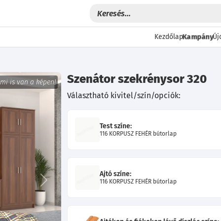
Kampány
Kezdőlap
Új
Szenátor szekrénysor 320
 mi is van a képen!
Választható kivitel/szín/opciók:
Test színe:
116 KORPUSZ FEHÉR bútorlap
Ajtó színe:
116 KORPUSZ FEHÉR bútorlap
Következő