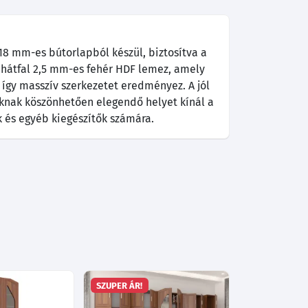
 18 mm-es bútorlapból készül, biztosítva a
 A hátfal 2,5 mm-es fehér HDF lemez, amely
 így masszív szerkezetet eredményez. A jól
knak köszönhetően elegendő helyet kínál a
k és egyéb kiegészítők számára.
SZUPER ÁR!