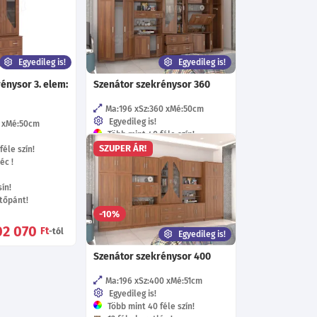
Egyedileg is!
Egyedileg is!
énysor 3. elem:
Szenátor szekrénysor 360
Ma:196
Sz:360
Mé:50
cm
Egyedileg is!
Mé:50
cm
Több mint 40 féle szín!
12 féle keretléc !
SZUPER ÁR!
éle szín!
48 féle fogó!
éc !
Többféle fióksín!
Többféle kivetőpánt!
ín!
tőpánt!
329 230
-10%
Ft
-tól
02 070
Ft
-tól
Egyedileg is!
Szenátor szekrénysor 400
Ma:196
Sz:400
Mé:51
cm
Egyedileg is!
Több mint 40 féle szín!