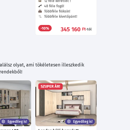
12 féle keretléc !
48 féle fogó!
Többféle fióksín!
Többféle kivetőpánt!
345 160
-10%
Ft
-tól
lálsz olyat, ami tökéletesen illeszkedik
trendekből!
SZUPER ÁR!
Egyedileg is!
Egyedileg is!