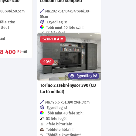
énysor 400
London háló komplett
400
Mé:50.5
cm
Ma:202
Sz:184x377
Mé:38-
51
cm
éle szín!
Egyedileg is!
tléc !
Több mint 40 féle szín!
55 féle fogó!
ín!
7 féle bútorláb!
SZUPER ÁR!
Többféle fióksín!
Többféle kivetőpánt!
48 400
Ft
-tól
283 420
-10%
Ft
-tól
Egyedileg is!
Torino 2 szekrénysor 390 (CD
tartó nélkül)
Ma:196.6
Sz:390
Mé:51
cm
Egyedileg is!
Több mint 40 féle szín!
53 féle fogó!
7 féle bútorláb!
Többféle fióksín!
Többféle kivetőpánt!