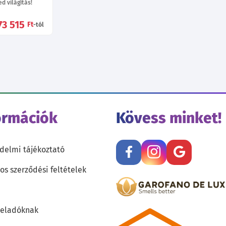
d világítás!
73 515
Ft
-tól
ormációk
Kövess minket!
delmi tájékoztató
os szerződési feltételek
teladóknak