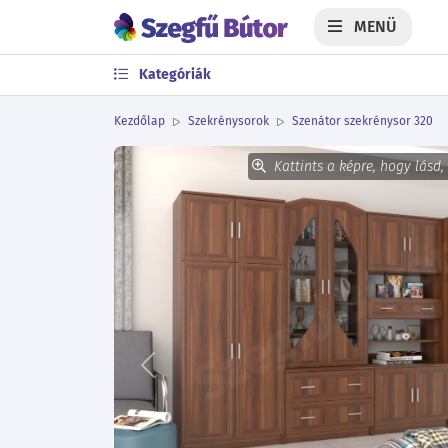
MENÜ
Kategóriák
Kezdőlap
Szekrénysorok
Szenátor szekrénysor 320
Kattints a képre, hogy lásd,
Előző