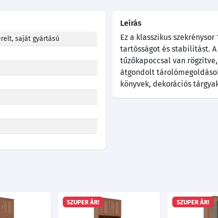
Leírás
Ez a klasszikus szekrénysor
relt, saját gyártású
tartósságot és stabilitást.
tűzőkapoccsal van rögzítve,
átgondolt tárolómegoldáso
könyvek, dekorációs tárgya
SZUPER ÁR!
SZUPER ÁR!