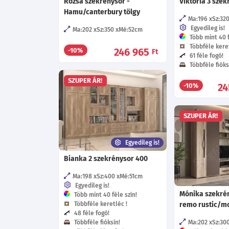
Rózsa szekrénysor -
Viktória 3 szek
Hamu/canterbury tölgy
Ma:196
Sz:32
Egyedileg is!
Ma:202
Sz:350
Mé:52
cm
Több mint 40 f
Többféle keret
246 965
-10%
Ft
61 féle fogó!
Többféle fióks
SZUPER ÁR!
24
-10%
SZUPER ÁR!
Egyedileg is!
Bianka 2 szekrénysor 400
Ma:198
Sz:400
Mé:51
cm
Egyedileg is!
Mónika szekrén
Több mint 40 féle szín!
Többféle keretléc !
remo rustic/mo
48 féle fogó!
Többféle fióksín!
Ma:202
Sz:30