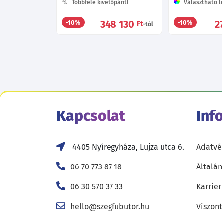
Többféle kivetőpánt!
Választható le
348 130
2
-10%
-10%
Ft
-tól
Kapcsolat
Inf
4405 Nyíregyháza, Lujza utca 6.
Adatvé
06 70 773 87 18
Általán
06 30 570 37 33
Karrier
hello@szegfubutor.hu
Viszon