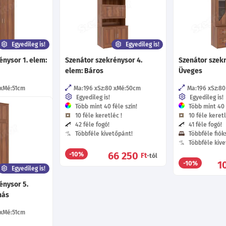
Egyedileg is!
Egyedileg is!
énysor 1. elem:
Szenátor szekrénysor 4.
Szenátor szekr
elem: Báros
Üveges
Mé:51
cm
Ma:196
Sz:80
Mé:50
cm
Ma:196
Sz:80
Egyedileg is!
Egyedileg is!
éle szín!
Több mint 40 féle szín!
Több mint 40 f
c !
10 féle keretléc !
10 féle keretl
42 féle fogó!
41 féle fogó!
tőpánt!
Többféle kivetőpánt!
Többféle fióks
Többféle kive
5 980
66 250
-10%
Ft
Ft
-tól
-tól
1
-10%
Egyedileg is!
énysor 5.
hás
Mé:51
cm