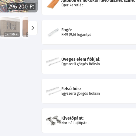
Ajtókon és fiókokon lévő díszléc színe:
Éger keretléc
296 200 Ft
Fogó:
R-19 (9,6) fogantyú
297 190 Ft
296 470 Ft
302 500 Ft
296 470 Ft
296 470 Ft
Üveges elem fiókjai:
Egyszerű görgős fióksín
Felső fiók:
Egyszerű görgős fióksín
Kivetőpánt:
Normál ajtópánt