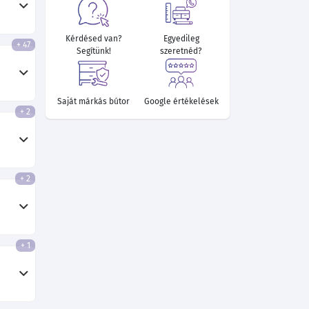
Kérdésed van?
Egyedileg
+ 47
Segítünk!
szeretnéd?
Saját márkás bútor
Google értékelések
+ 2
+ 2
+ 1