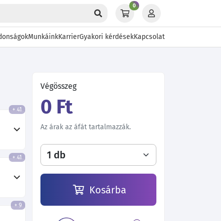
0
donságok
Munkáink
Karrier
Gyakori kérdések
Kapcsolat
Végösszeg
0 Ft
+ 41
Az árak az áfát tartalmazzák.
+ 41
Kosárba
+ 9