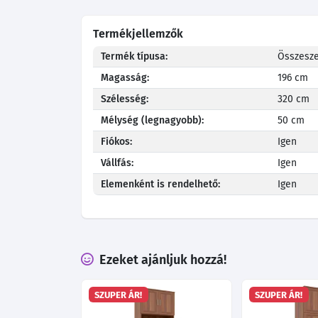
Termékjellemzők
Termék típusa:
Összesze
Magasság:
196 cm
Szélesség:
320 cm
Mélység (legnagyobb):
50 cm
Fiókos:
Igen
Vállfás:
Igen
Elemenként is rendelhető:
Igen
Ezeket ajánljuk hozzá!
SZUPER ÁR!
SZUPER ÁR!