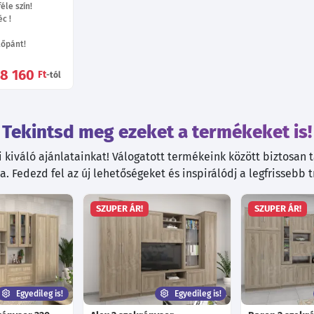
éle szín!
c !
tőpánt!
8 160
Ft
-tól
Tekintsd meg ezeket a termékeket is!
kiváló ajánlatainkat! Válogatott termékeink között biztosan ta
. Fedezd fel az új lehetőségeket és inspirálódj a legfrissebb 
SZUPER ÁR!
SZUPER ÁR!
Egyedileg is!
Egyedileg is!