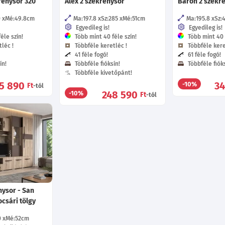
rénysor 320
Alex 2 szekrénysor
Baron 2 szekr
0
Mé:49.8
cm
Ma:197.8
Sz:285
Mé:51
cm
Ma:195.8
Sz:
Egyedileg is!
Egyedileg is!
éle szín!
Több mint 40 féle szín!
Több mint 40 f
léc !
Többféle keretléc !
Többféle kere
41 féle fogó!
61 féle fogó!
ín!
Többféle fióksín!
Többféle fióks
Többféle kivetőpánt!
5 890
3
-10%
Ft
-tól
248 590
-10%
Ft
-tól
ysor - San
csári tölgy
0
Mé:52
cm