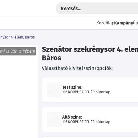
Kampány
Kezdőlap
Új
nysor 4. elem: Báros
Szenátor szekrénysor 4. ele
 mi is van a képen!
Báros
Választható kivitel/szín/opciók:
Test színe:
116 KORPUSZ FEHÉR bútorlap
Következő
Ajtó színe:
116 KORPUSZ FEHÉR bútorlap