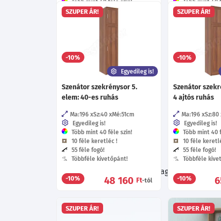
Több mint 40 féle szín!
Több mint 40 f
12 féle keretléc !
12 féle keretlé
SZUPER ÁR!
SZUPER ÁR!
48 féle fogó!
48 féle fogó!
Többféle fióksín!
Többféle fióks
Többféle kivetőpánt!
Többféle kive
279 010
3
-10%
-10%
Ft
-tól
Egyedileg is!
Szenátor szekrénysor 5.
Szenátor szekr
elem: 40-es ruhás
4 ajtós ruhás
Ma:196
Sz:40
Mé:51
cm
Ma:196
Sz:80
Egyedileg is!
Egyedileg is!
Több mint 40 féle szín!
Több mint 40 f
10 féle keretléc !
10 féle keretlé
55 féle fogó!
55 féle fogó!
Többféle kivetőpánt!
Többféle kive
Böngészés közben ne hagyd ki a további 
48 160
6
-10%
-10%
Ft
-tól
otthonodba
SZUPER ÁR!
SZUPER ÁR!