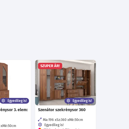
SZUPER ÁR!
Egyedileg is!
Egyedileg is!
énysor 3. elem:
Szenátor szekrénysor 360
Ma:196
Sz:360
Mé:50
cm
Egyedileg is!
Mé:50
cm