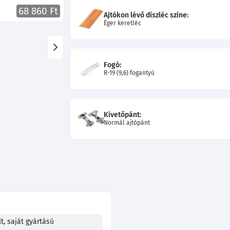
68 860 Ft
Ajtókon lévő díszléc színe:
Éger keretléc
Fogó:
R-19 (9,6) fogantyú
Kivetőpánt:
Normál ajtópánt
t, saját gyártású