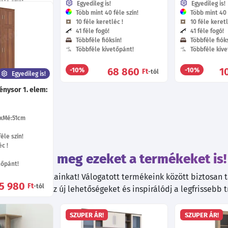
éle szín!
Egyedileg is!
Egyedileg is!
c !
Több mint 40 féle szín!
Több mint 40 f
10 féle keretléc !
10 féle keretl
ín!
41 féle fogó!
41 féle fogó!
tőpánt!
Többféle fióksín!
Többféle fióks
Többféle kivetőpánt!
Többféle kive
45 160
Ft
-tól
68 860
1
-10%
-10%
Ft
-tól
Egyedileg is!
énysor 1. elem:
Mé:51
cm
éle szín!
c !
Tekintsd meg ezeket a termékeket is!
tőpánt!
kiváló ajánlatainkat! Válogatott termékeink között biztosan ta
5 980
Ft
-tól
. Fedezd fel az új lehetőségeket és inspirálódj a legfrissebb 
SZUPER ÁR!
SZUPER ÁR!