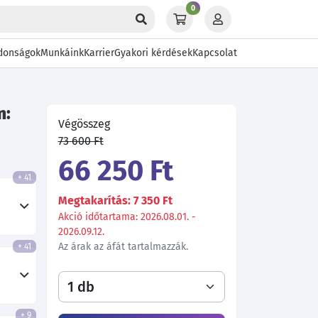
0
donságok
Munkáink
Karrier
Gyakori kérdések
Kapcsolat
m:
Végösszeg
73 600 Ft
66 250 Ft
+ 41
Megtakarítás: 7 350 Ft
Akció időtartama: 2026.08.01. -
2026.09.12.
Az árak az áfát tartalmazzák.
+ 41
+ 9