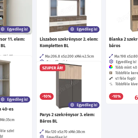
Egyedileg is!
Egyedileg is!
sor 11. elem:
Liszabon szekrénysor 2. elem:
Bianka 2 szekr
 BL
Kompletten BL
báros
0
Mé:35
cm
Ma:206.8
Sz:200
Mé:42.5
cm
Ma:198
Sz:80
Egyedileg is!
Egyedileg is!
éle szín!
Több mint 40 féle szín!
Több mint 40 f
SZUPER ÁR!
b!
50 féle fogó!
Többféle kere
Többféle fióksín!
41 féle fogó!
Többféle kivetőpánt!
Többféle kive
22 360
Ft
-tól
156 520
-10%
-10%
Ft
-tól
Egyedileg is!
Egyedileg is!
m 40-es
Parys 2 szekrénysor 3. elem:
Mé:35
cm
Báros BL
éle szín!
Ma:120
Sz:70
Mé:38
cm
b!
Egyedileg is!