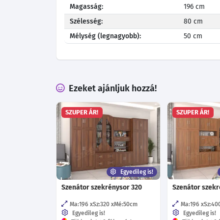
Magasság:
196 cm
Szélesség:
80 cm
Mélység (legnagyobb):
50 cm
Ezeket ajánljuk hozzá!
SZUPER ÁR!
SZUPER ÁR!
Egyedileg is!
Szenátor szekrénysor 320
Szenátor szekr
Ma:196
Sz:320
Mé:50
cm
Ma:196
Sz:40
Egyedileg is!
Egyedileg is!