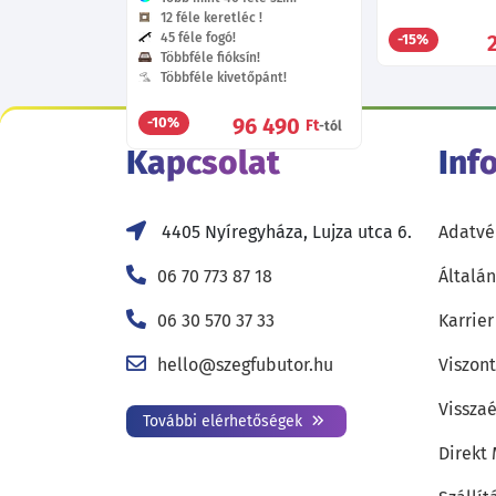
12 féle keretléc !
45 féle fogó!
-15%
Többféle fióksín!
Többféle kivetőpánt!
96 490
-10%
Ft
-tól
Kapcsolat
Inf
4405 Nyíregyháza, Lujza utca 6.
Adatvé
06 70 773 87 18
Általán
06 30 570 37 33
Karrier
hello@szegfubutor.hu
Viszon
Visszaé
További elérhetőségek
Direkt