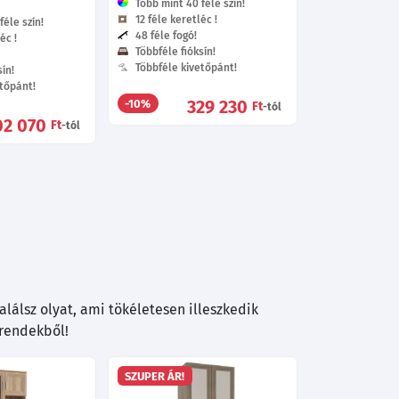
Több mint 40 féle szín!
12 féle keretléc !
éle szín!
48 féle fogó!
éc !
Többféle fióksín!
Többféle kivetőpánt!
ín!
tőpánt!
329 230
-10%
Ft
-tól
02 070
Ft
-tól
lálsz olyat, ami tökéletesen illeszkedik
trendekből!
SZUPER ÁR!