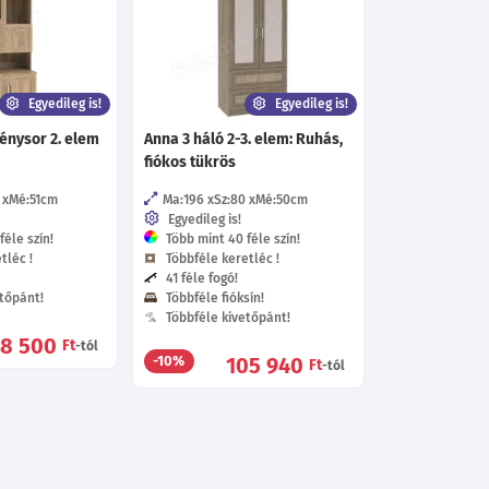
Egyedileg is!
Egyedileg is!
énysor 2. elem
Anna 3 háló 2-3. elem: Ruhás,
fiókos tükrös
Mé:51
cm
Ma:196
Sz:80
Mé:50
cm
Egyedileg is!
éle szín!
Több mint 40 féle szín!
tléc !
Többféle keretléc !
41 féle fogó!
tőpánt!
Többféle fióksín!
Többféle kivetőpánt!
68 500
Ft
-tól
105 940
-10%
Ft
-tól