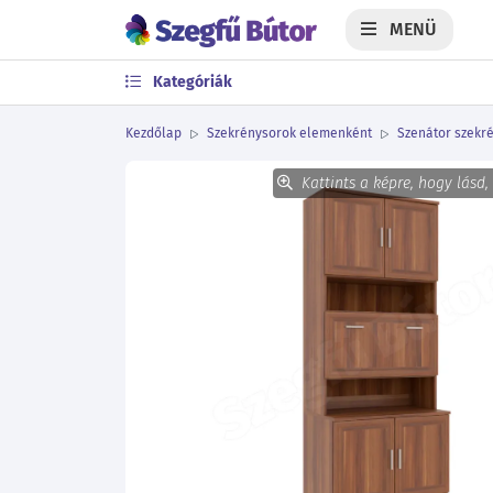
MENÜ
Kategóriák
Kezdőlap
Szekrénysorok elemenként
Szenátor szekré
Kattints a képre, hogy lásd,
Előző