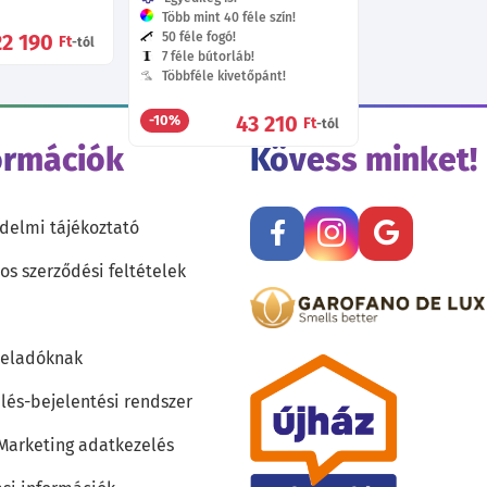
Több mint 40 féle szín!
22 190
50 féle fogó!
Ft
-tól
7 féle bútorláb!
Többféle kivetőpánt!
43 210
-10%
Ft
-tól
ormációk
Kövess minket!
delmi tájékoztató
os szerződési feltételek
teladóknak
lés-bejelentési rendszer
 Marketing adatkezelés