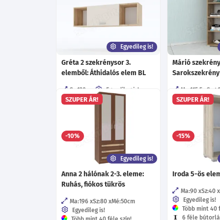
Egyedileg is!
Gréta 2 szekrénysor 3.
Márió szekrény
elemből: Áthidalós elem BL
Sarokszekrény
Sz:120
cm
Egyedileg is!
Ma:115.5
Sz:4
Több mint 40 féle szín!
Egyedileg is!
SZUPER ÁR!
SZUPER ÁR!
55 féle fogó!
Több mint 40 f
Többféle kivetőpánt!
6 féle bútorlá
29 350
-10%
-15%
Ft
-tól
Egyedileg is!
Anna 2 hálónak 2-3. eleme:
Iroda 5-ös ele
Ruhás, fiókos tükrös
Ma:90
Sz:40
Egyedileg is!
Ma:196
Sz:80
Mé:50
cm
Több mint 40 f
Egyedileg is!
6 féle bútorlá
Több mint 40 féle szín!