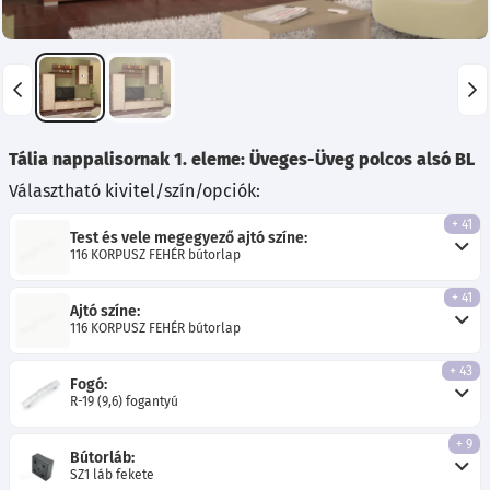
Tália nappalisornak 1. eleme: Üveges-Üveg polcos alsó BL
Választható kivitel/szín/opciók:
+ 41
Test és vele megegyező ajtó színe:
116 KORPUSZ FEHÉR bútorlap
+ 41
Ajtó színe:
116 KORPUSZ FEHÉR bútorlap
+ 43
Fogó:
R-19 (9,6) fogantyú
+ 9
Bútorláb:
SZ1 láb fekete