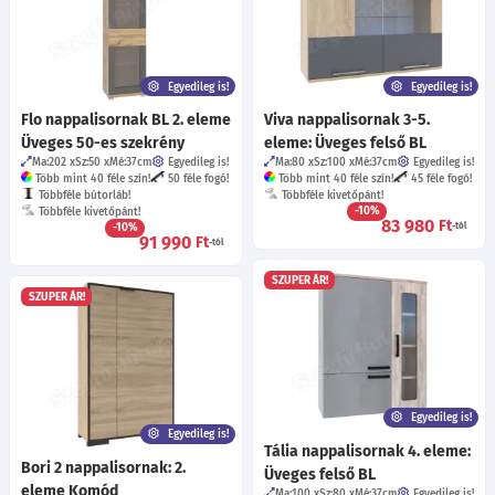
Egyedileg is!
Egyedileg is!
Flo nappalisornak BL 2. eleme
Viva nappalisornak 3-5.
Üveges 50-es szekrény
eleme: Üveges felső BL
Ma:202
Sz:50
Mé:37
cm
Egyedileg is!
Ma:80
Sz:100
Mé:37
cm
Egyedileg is!
Több mint 40 féle szín!
50 féle fogó!
Több mint 40 féle szín!
45 féle fogó!
Többféle bútorláb!
Többféle kivetőpánt!
-10%
Többféle kivetőpánt!
83 980
Ft
-10%
-tól
91 990
Ft
-tól
SZUPER ÁR!
SZUPER ÁR!
Egyedileg is!
Egyedileg is!
Tália nappalisornak 4. eleme:
Bori 2 nappalisornak: 2.
Üveges felső BL
eleme Komód
Ma:100
Sz:80
Mé:37
cm
Egyedileg is!