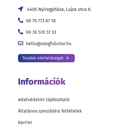
4405 Nyíregyháza, Lujza utca 6.
06 70 773 87 18
06 30 570 37 33
hello@szegfubutor.hu
További elérhetőségek
Információk
Adatvédelmi tájékoztató
Általános szerződési feltételek
Karrier