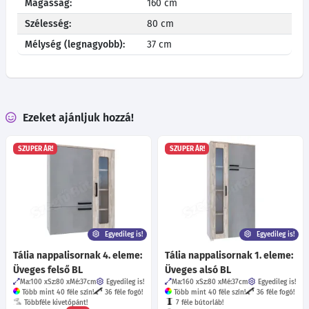
Magasság:
160 cm
Szélesség:
80 cm
Mélység (legnagyobb):
37 cm
Ezeket ajánljuk hozzá!
SZUPER ÁR!
SZUPER ÁR!
Egyedileg is!
Egyedileg is!
Tália nappalisornak 4. eleme:
Tália nappalisornak 1. eleme:
Üveges felső BL
Üveges alsó BL
Ma:100
Sz:80
Mé:37
cm
Egyedileg is!
Ma:160
Sz:80
Mé:37
cm
Egyedileg is!
Több mint 40 féle szín!
36 féle fogó!
Több mint 40 féle szín!
36 féle fogó!
Többféle kivetőpánt!
7 féle bútorláb!