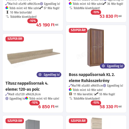
Ma:140
Sz:90
Mé:35
cm
Egyedileg is!
Több mint 40 féle szín!
36 féle fogó!
Több mint 40 féle szín!
57 féle fogó!
Többféle kivetőpánt!
-10%
10 féle bútorláb!
53 830
Ft
-tól
Többféle kivetőpánt!
-10%
45 190
Ft
-tól
SZUPER ÁR!
SZUPER ÁR!
Egyedileg is!
Boss nappalisornak KL 2.
Egyedileg is!
eleme Ruhásszekrény
Titusz nappalisornak 4.
Ma:198
Sz:80
Mé:51
cm
Egyedileg is!
eleme: 120-as polc
Több mint 40 féle szín!
Ma:8
Sz:120
Mé:26,8
cm
11 féle keretléc !
55 féle fogó!
Egyedileg is!
Több mint 40 féle szín!
Többféle kivetőpánt!
-10%
-10%
6 850
58 330
Ft
Ft
-tól
-tól
SZUPER ÁR!
SZUPER ÁR!