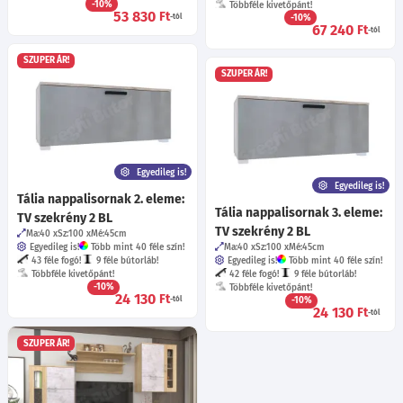
-10%
Többféle kivetőpánt!
53 830
Ft
-tól
-10%
67 240
Ft
-tól
SZUPER ÁR!
SZUPER ÁR!
Egyedileg is!
Egyedileg is!
Tália nappalisornak 2. eleme:
Tália nappalisornak 3. eleme:
TV szekrény 2 BL
TV szekrény 2 BL
Ma:40
Sz:100
Mé:45
cm
Egyedileg is!
Több mint 40 féle szín!
Ma:40
Sz:100
Mé:45
cm
43 féle fogó!
9 féle bútorláb!
Egyedileg is!
Több mint 40 féle szín!
Többféle kivetőpánt!
42 féle fogó!
9 féle bútorláb!
-10%
Többféle kivetőpánt!
24 130
Ft
-tól
-10%
24 130
Ft
-tól
SZUPER ÁR!