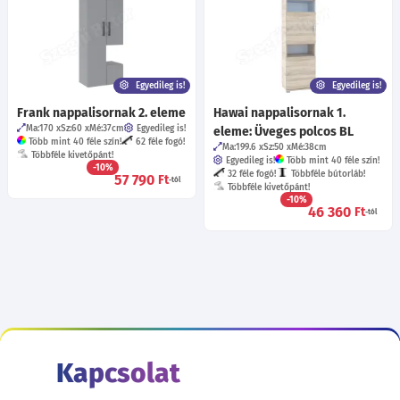
Egyedileg is!
Egyedileg is!
Frank nappalisornak 2. eleme
Hawai nappalisornak 1.
Ma:170
Sz:60
Mé:37
cm
Egyedileg is!
eleme: Üveges polcos BL
Több mint 40 féle szín!
62 féle fogó!
Ma:199.6
Sz:50
Mé:38
cm
Többféle kivetőpánt!
Egyedileg is!
Több mint 40 féle szín!
-10%
32 féle fogó!
Többféle bútorláb!
57 790
Ft
-tól
Többféle kivetőpánt!
-10%
46 360
Ft
-tól
Kapcsolat