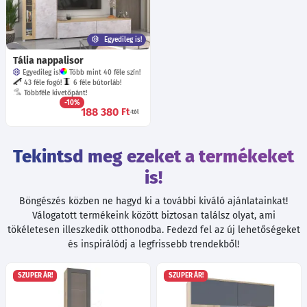
Egyedileg is!
Tália nappalisor
Egyedileg is!
Több mint 40 féle szín!
43 féle fogó!
6 féle bútorláb!
Többféle kivetőpánt!
-10%
188 380
Ft
-tól
Tekintsd meg ezeket a termékeket
is!
Böngészés közben ne hagyd ki a további kiváló ajánlatainkat!
Válogatott termékeink között biztosan találsz olyat, ami
tökéletesen illeszkedik otthonodba. Fedezd fel az új lehetőségeket
és inspirálódj a legfrissebb trendekből!
SZUPER ÁR!
SZUPER ÁR!