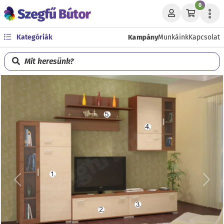
0
Kampány
Kategóriák
Munkáink
Kapcsolat
Mit keresünk?
Előző
Köve