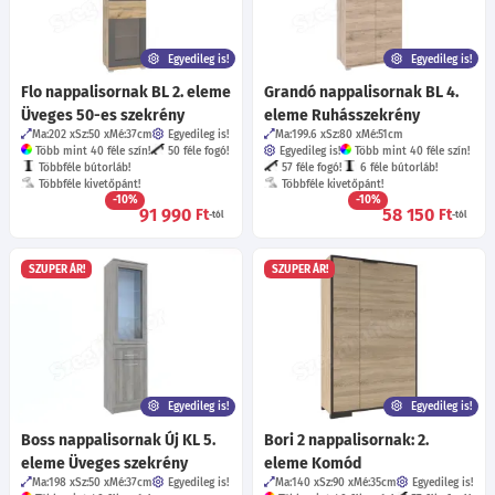
Egyedileg is!
Egyedileg is!
Flo nappalisornak BL 2. eleme
Grandó nappalisornak BL 4.
Üveges 50-es szekrény
eleme Ruhásszekrény
Ma:202
Sz:50
Mé:37
cm
Egyedileg is!
Ma:199.6
Sz:80
Mé:51
cm
Több mint 40 féle szín!
50 féle fogó!
Egyedileg is!
Több mint 40 féle szín!
Többféle bútorláb!
57 féle fogó!
6 féle bútorláb!
Többféle kivetőpánt!
Többféle kivetőpánt!
-10%
-10%
91 990
58 150
Ft
Ft
-tól
-tól
SZUPER ÁR!
SZUPER ÁR!
Egyedileg is!
Egyedileg is!
Boss nappalisornak Új KL 5.
Bori 2 nappalisornak: 2.
eleme Üveges szekrény
eleme Komód
Ma:198
Sz:50
Mé:37
cm
Egyedileg is!
Ma:140
Sz:90
Mé:35
cm
Egyedileg is!