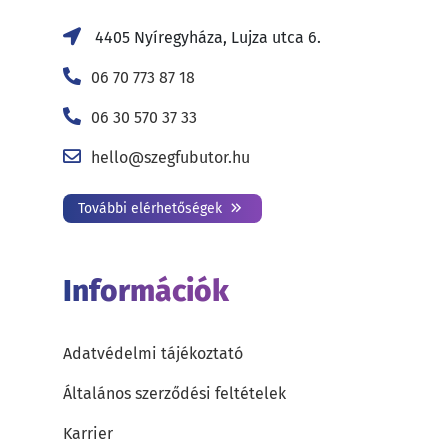
4405 Nyíregyháza, Lujza utca 6.
06 70 773 87 18
06 30 570 37 33
hello@szegfubutor.hu
További elérhetőségek
Információk
Adatvédelmi tájékoztató
Általános szerződési feltételek
Karrier