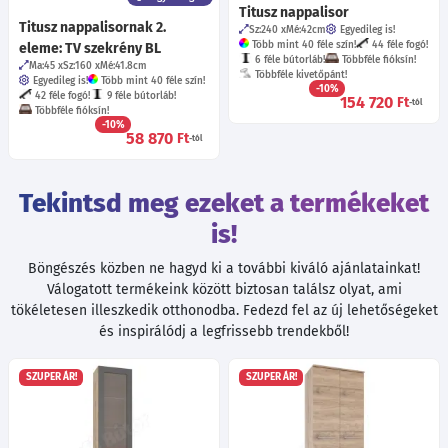
Titusz nappalisor
Titusz nappalisornak 2.
Sz:240
Mé:42
cm
Egyedileg is!
Több mint 40 féle szín!
44 féle fogó!
eleme: TV szekrény BL
6 féle bútorláb!
Többféle fióksín!
Ma:45
Sz:160
Mé:41.8
cm
Többféle kivetőpánt!
Egyedileg is!
Több mint 40 féle szín!
-10%
42 féle fogó!
9 féle bútorláb!
154 720
Ft
-tól
Többféle fióksín!
-10%
58 870
Ft
-tól
Tekintsd meg ezeket a termékeket
is!
Böngészés közben ne hagyd ki a további kiváló ajánlatainkat!
Válogatott termékeink között biztosan találsz olyat, ami
tökéletesen illeszkedik otthonodba. Fedezd fel az új lehetőségeket
és inspirálódj a legfrissebb trendekből!
SZUPER ÁR!
SZUPER ÁR!