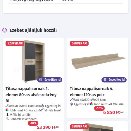
Ezeket ajánljuk hozzá!
SZUPER ÁR!
SZUPER ÁR!
Egyedileg is!
Egyedileg is!
Titusz nappalisornak 1.
Titusz nappalisornak 4.
eleme: 80-as alsó szekrény
eleme: 120-as polc
Ma:8
Sz:120
Mé:26,8
cm
BL
Egyedileg is!
Több mint 40 féle szín!
Ma:140
Sz:80
Mé:33
cm
Egyedileg is!
-10%
Több mint 40 féle szín!
56 féle fogó!
6 850
Ft
-tól
9 féle bútorláb!
Többféle kivetőpánt!
-10%
53 290
Ft
SZUPER ÁR!
-tól