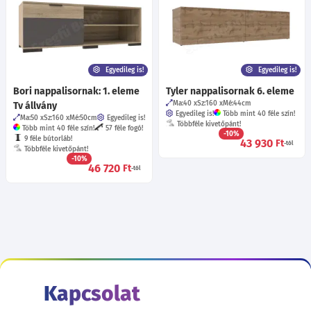
Egyedileg is!
Egyedileg is!
Bori nappalisornak: 1. eleme
Tyler nappalisornak 6. eleme
Ma:40
Sz:160
Mé:44
cm
Tv állvány
Egyedileg is!
Több mint 40 féle szín!
Ma:50
Sz:160
Mé:50
cm
Egyedileg is!
Többféle kivetőpánt!
Több mint 40 féle szín!
57 féle fogó!
-10%
9 féle bútorláb!
43 930
Ft
-tól
Többféle kivetőpánt!
-10%
46 720
Ft
-tól
Kapcsolat