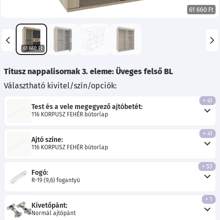
61 660 Ft
61 660 Ft
Titusz nappalisornak 3. eleme: Üveges felső BL
Választható kivitel/szín/opciók:
+ 41
Test és a vele megegyező ajtóbetét:
116 KORPUSZ FEHÉR bútorlap
+ 41
Ajtó színe:
116 KORPUSZ FEHÉR bútorlap
+ 53
Fogó:
R-19 (9,6) fogantyú
+ 1
Kivetőpánt:
Normál ajtópánt