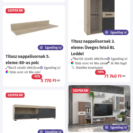
SZUPER ÁR!
Egyedileg is!
Titusz nappalisornak 3.
eleme: Üveges felső BL
Egyedileg is!
Leddel
Titusz nappalisornak 5.
Ma:100
Sz:80
Mé:35
cm
Egyedileg is!
eleme: 80-as polc
Több mint 40 féle szín!
36 féle fogó!
Ma:10
Sz:80
Mé:25
cm
Egyedileg is!
Többféle kivetőpánt!
-10%
Több mint 40 féle szín!
71 740
Ft
-10%
-tól
5 770
Ft
-tól
SZUPER ÁR!
SZUPER ÁR!
Egyedileg is!
Egyedileg is!