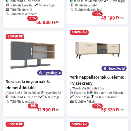
Több mint 40 féle szín!
Több mint 40 féle szín!
57 féle fogó!
Többféle keretléc !
50 féle fogó!
10 féle bútorláb!
Többféle fióksín!
Többféle kivetőpánt!
-10%
Többféle kivetőpánt!
45 190
Ft
-10%
-tól
66 880
Ft
-tól
SZUPER ÁR!
SZUPER ÁR!
Egyedileg is!
Egyedileg is!
York nappalisornak 6. eleme:
Nóra szekrénysornak 5.
TV szekrény
eleme: Áthidaló
Ma:40
Sz:165
Mé:40
cm
Ma:64
Sz:120
Mé:37
cm
Egyedileg is!
Egyedileg is!
Több mint 40 féle szín!
Több mint 40 féle szín!
32 féle fogó!
55 féle fogó!
17 féle bútorláb!
Többféle kivetőpánt!
Többféle fióksín!
-10%
-10%
32 590
59 320
Ft
Ft
-tól
-tól
SZUPER ÁR!
SZUPER ÁR!