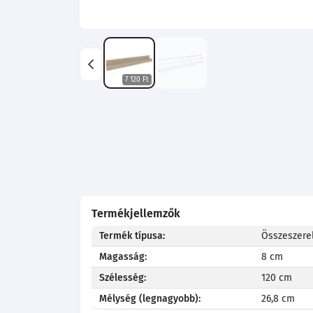
7 120 Ft
Termékjellemzők
Termék típusa:
Összeszerel
Magasság:
8 cm
Szélesség:
120 cm
Mélység (legnagyobb):
26,8 cm