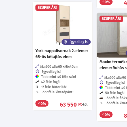
4
-10%
SZUPER ÁR!
SZUPER ÁR!
Egyedileg is!
York nappalisornak 2. eleme:
65-ös kétajtós elem
Maxim termékc
Ma:200
Sz:65
Mé:40
cm
eleme: Ruhás 
Egyedileg is!
Több mint 40 féle szín!
Ma:200
Sz:90
42 féle fogó!
Egyedileg is!
17 féle bútorláb!
Több mint 40 f
Többféle kivetőpánt!
50 féle fogó!
Többféle fióks
63 550
Többféle kive
-10%
Ft
-tól
8
-10%