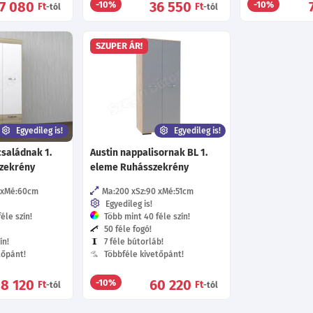
7 080
36 550
-10%
-10%
Ft
Ft
-tól
-tól
SZUPER ÁR!
Egyedileg is!
Egyedileg is!
saládnak 1.
Austin nappalisornak BL 1.
szekrény
eleme Ruhásszekrény
Mé:60
cm
Ma:200
Sz:90
Mé:51
cm
Egyedileg is!
éle szín!
Több mint 40 féle szín!
50 féle fogó!
ín!
7 féle bútorláb!
tőpánt!
Többféle kivetőpánt!
8 120
60 220
-10%
Ft
Ft
-tól
-tól