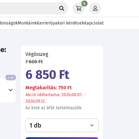
0
donságok
Munkáink
Karrier
Gyakori kérdések
Kapcsolat
e:
Végösszeg
7 600 Ft
6 850 Ft
+ 41
Megtakarítás: 750 Ft
Akció időtartama: 2026.08.01. -
2026.09.12.
Az árak az áfát tartalmazzák.