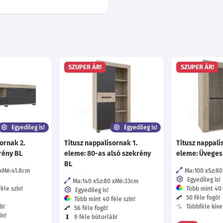
SZUPER ÁR!
SZUPER ÁR!
Egyedileg is!
Egyedileg is!
ornak 2.
Titusz nappalisornak 1.
Titusz nappali
rény BL
eleme: 80-as alsó szekrény
eleme: Üveges 
BL
Mé:41.8
cm
Ma:100
Sz:80
Egyedileg is!
Ma:140
Sz:80
Mé:33
cm
éle szín!
Több mint 40 f
Egyedileg is!
50 féle fogó!
Több mint 40 féle szín!
b!
Többféle kive
56 féle fogó!
ín!
9 féle bútorláb!