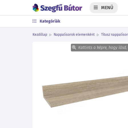
MENÜ
Kategóriák
Kezdőlap
Nappalisorok elemenként
Titusz nappaliso
Kattints a képre, hogy lásd,
Előző