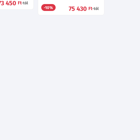
73 450
Ft
-tól
75 430
-10%
Ft
-tól