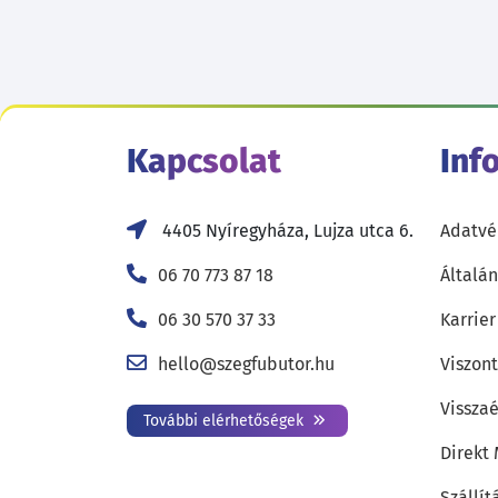
Kapcsolat
Inf
4405 Nyíregyháza, Lujza utca 6.
Adatvé
06 70 773 87 18
Általán
06 30 570 37 33
Karrier
hello@szegfubutor.hu
Viszon
Visszaé
További elérhetőségek
Direkt
Szállít