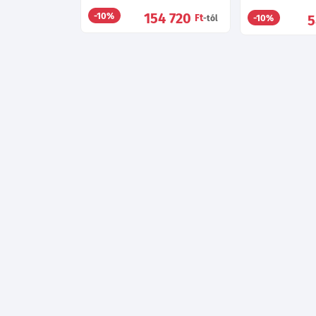
154 720
-10%
Ft
5
-10%
-tól