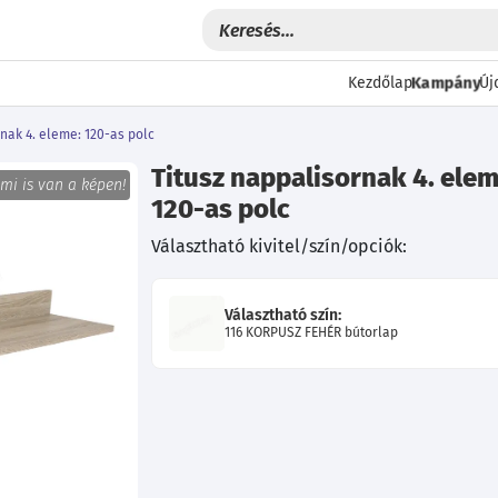
Kampány
Kezdőlap
Új
rnak 4. eleme: 120-as polc
Titusz nappalisornak 4. elem
 mi is van a képen!
120-as polc
Választható kivitel/szín/opciók:
Választható szín:
116 KORPUSZ FEHÉR bútorlap
Következő