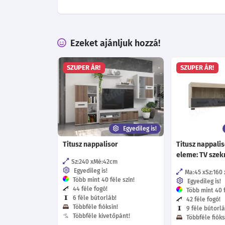
Ezeket ajánljuk hozzá!
SZUPER ÁR!
SZUPER ÁR!
Egyedileg is!
Titusz nappalisor
Titusz nappalis
eleme: TV szek
Sz:240
Mé:42
cm
Egyedileg is!
Ma:45
Sz:160
Több mint 40 féle szín!
Egyedileg is!
44 féle fogó!
Több mint 40 f
6 féle bútorláb!
42 féle fogó!
Többféle fióksín!
9 féle bútorlá
Többféle kivetőpánt!
Többféle fióks