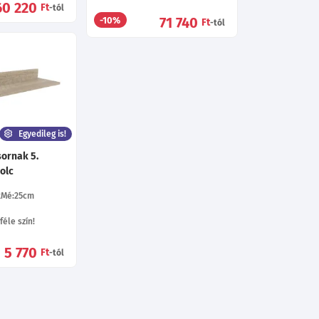
60 220
Ft
-tól
71 740
-10%
Ft
-tól
Egyedileg is!
sornak 5.
olc
Mé:25
cm
éle szín!
5 770
Ft
-tól