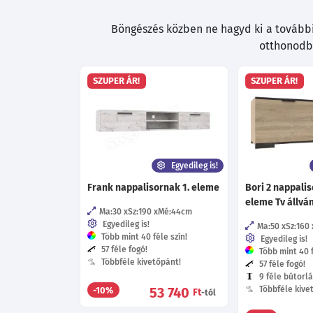
Böngészés közben ne hagyd ki a további 
otthonodba
SZUPER ÁR!
SZUPER ÁR!
Egyedileg is!
Frank nappalisornak 1. eleme
Bori 2 nappalis
eleme Tv állvá
Ma:30
Sz:190
Mé:44
cm
Egyedileg is!
Ma:50
Sz:160
Több mint 40 féle szín!
Egyedileg is!
57 féle fogó!
Több mint 40 f
Többféle kivetőpánt!
57 féle fogó!
9 féle bútorlá
53 740
Többféle kive
-10%
Ft
-tól