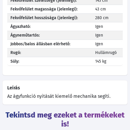
Fekvőfelület szélessége (jelenlegi):
143 cm
Fekvőfelület magassága (jelenlegi):
43 cm
Fekvőfelület hosszúsága (jelenlegi):
280 cm
Ágyazható:
Igen
Ágyneműtartós:
Igen
Jobbos/balos állásban elérhető:
Igen
Rugó:
Hullámrugó
Súly:
145 kg
Leírás
Az ágyfunkció nyitását kiemelő mechanika segíti.
Tekintsd meg ezeket a termékeket
is!