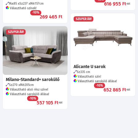
616 955
Ft
Ma:85
Sz:237
Mé:157
cm
-tól
Választható színek!
-10%
269 465
Ft
SZUPER ÁR!
SZUPER ÁR!
Alicante U sarok
Sz:335
cm
Választható szín!
Milano-Standard+ sarokülő
Választható sarokülő állása!
Sz:270
Mé:205
cm
-10%
652 865
Ft
Választható alsó rész színe!
-tól
Választható sarokülő állása!
-10%
557 105
Ft
-tól