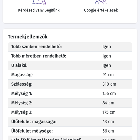
Kérdésed van? Segítünk!
Google értékelések
Termékjellemzők
Több színben rendelhető:
Igen
Több méretben rendelhető:
Igen
U alakú:
Igen
Magasság:
91 cm
Szélesség:
310 cm
Mélység 1:
156 cm
Mélység 2:
84 cm
Mélység 3:
175 cm
Ülőfelület magassága:
43 cm
Ülőfelület mélysége:
56 cm