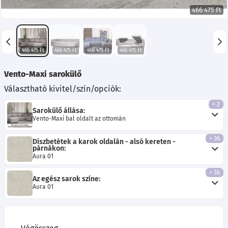
466 475 Ft
466 475 Ft
466 475 Ft
466 475 Ft
466 475 Ft
Vento-Maxi sarokülő
Választható kivitel/szín/opciók:
+ 2
Sarokülő állása:
Vento-Maxi bal oldalt az ottomán
+ 36
Díszbetétek a karok oldalán - alsó kereten -
párnákon:
Aura 01
+ 36
Az egész sarok színe:
Aura 01