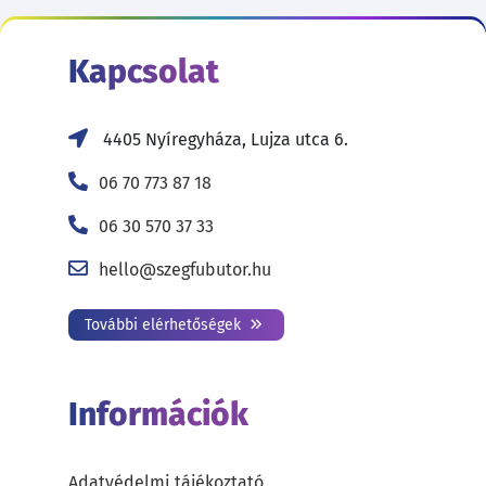
Kapcsolat
4405 Nyíregyháza, Lujza utca 6.
06 70 773 87 18
06 30 570 37 33
hello@szegfubutor.hu
További elérhetőségek
Információk
Adatvédelmi tájékoztató