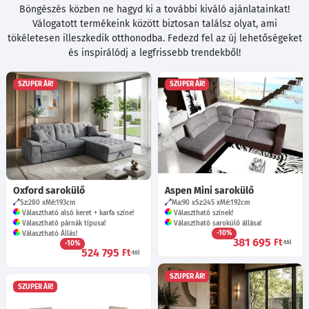
Böngészés közben ne hagyd ki a további kiváló ajánlatainkat!
Válogatott termékeink között biztosan találsz olyat, ami
tökéletesen illeszkedik otthonodba. Fedezd fel az új lehetőségeket
és inspirálódj a legfrissebb trendekből!
SZUPER ÁR!
SZUPER ÁR!
Oxford sarokülő
Aspen Mini sarokülő
Sz:280
Mé:193
cm
Ma:90
Sz:245
Mé:192
cm
Választható alsó keret + karfa színe!
Választható színek!
Választható párnák típusa!
Választható sarokülő állása!
-10%
Választható Állás!
381 695
Ft
-10%
-tól
524 795
Ft
-tól
SZUPER ÁR!
SZUPER ÁR!