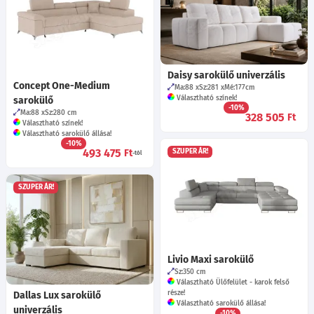
Daisy sarokülő univerzális
Concept One-Medium
Ma:88
Sz:281
Mé:177
cm
Választható színek!
sarokülő
-10%
Ma:88
Sz:280
cm
328 505
Ft
Választható színek!
Választható sarokülő állása!
-10%
493 475
Ft
SZUPER ÁR!
-tól
SZUPER ÁR!
Livio Maxi sarokülő
Sz:350
cm
Választható Ülőfelület - karok felső
része!
Dallas Lux sarokülő
Választható sarokülő állása!
univerzális
-10%