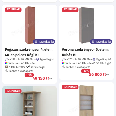
SZUPER ÁR!
SZUPER ÁR!
Egyedileg is!
Egyedileg is!
Pegazus szekrénysor 4. elem:
Verona szekrénysor 5. elem:
40-es polcos Régi KL
Ruhás BL
Ma:196
Sz:40
Mé:50
cm
Egyedileg is!
Ma:202
Sz:80
Mé:51
cm
Egyedileg is!
Több mint 40 féle szín!
Több mint 40 féle szín!
50 féle fogó!
9 féle keretléc !
41 féle fogó!
Többféle kivetőpánt!
-10%
Többféle kivetőpánt!
56 800
Ft
-10%
-tól
49 150
Ft
-tól
SZUPER ÁR!
SZUPER ÁR!