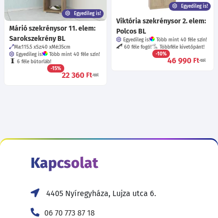
Egyedileg is!
Egyedileg is!
Viktória szekrénysor 2. elem:
Márió szekrénysor 11. elem:
Polcos BL
Sarokszekrény BL
Egyedileg is!
Több mint 40 féle szín!
Ma:115.5
Sz:40
Mé:35
cm
60 féle fogó!
Többféle kivetőpánt!
-10%
Egyedileg is!
Több mint 40 féle szín!
46 990
Ft
-tól
6 féle bútorláb!
-15%
22 360
Ft
-tól
Kapcsolat
4405 Nyíregyháza, Lujza utca 6.
06 70 773 87 18