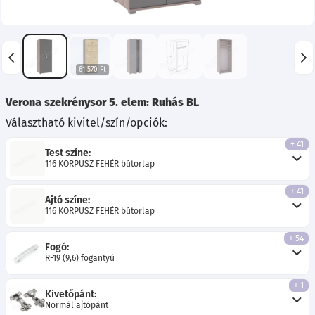
61 570 Ft
Verona szekrénysor 5. elem: Ruhás BL
Választható kivitel/szín/opciók:
+ 41
Test színe:
116 KORPUSZ FEHÉR bútorlap
+ 41
Ajtó színe:
116 KORPUSZ FEHÉR bútorlap
+ 54
Fogó:
R-19 (9,6) fogantyú
+ 1
Kivetőpánt:
Normál ajtópánt