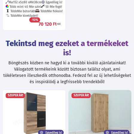
Ma:152
Sz:80
Mé:38
cm
Egyedileg is!
Több mint 40 féle szín!
50 féle fogó!
Többféle bútorláb!
Többféle fióksín!
Többféle kivetőpánt!
-10%
70 120
Ft
-tól
Tekintsd meg ezeket a termékeket
is!
Böngészés közben ne hagyd ki a további kiváló ajánlatainkat!
Válogatott termékeink között biztosan találsz olyat, ami
tökéletesen illeszkedik otthonodba. Fedezd fel az új lehetőségeket
és inspirálódj a legfrissebb trendekből!
SZUPER ÁR!
SZUPER ÁR!
Egyedileg is!
Egyedileg is!