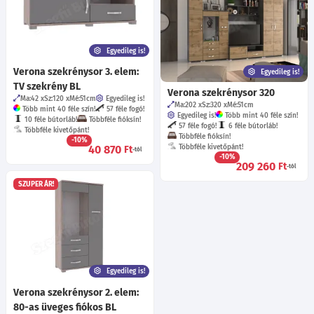
Egyedileg is!
Verona szekrénysor 3. elem:
Egyedileg is!
TV szekrény BL
Verona szekrénysor 320
Ma:42
Sz:120
Mé:51
cm
Egyedileg is!
Ma:202
Sz:320
Mé:51
cm
Több mint 40 féle szín!
57 féle fogó!
Egyedileg is!
Több mint 40 féle szín!
10 féle bútorláb!
Többféle fióksín!
57 féle fogó!
6 féle bútorláb!
Többféle kivetőpánt!
Többféle fióksín!
-10%
40 870
Többféle kivetőpánt!
Ft
-tól
-10%
209 260
Ft
-tól
SZUPER ÁR!
Egyedileg is!
Verona szekrénysor 2. elem:
80-as üveges fiókos BL