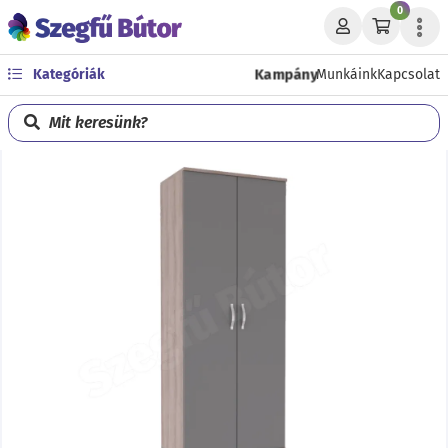
0
Kampány
Kategóriák
Munkáink
Kapcsolat
Mit keresünk?
Előző
Köve