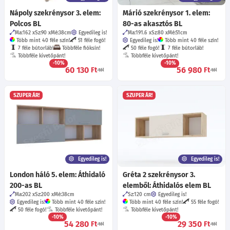
Nápoly szekrénysor 3. elem:
Márió szekrénysor 1. elem:
Polcos BL
80-as akasztós BL
Ma:162
Sz:90
Mé:38
cm
Egyedileg is!
Ma:191.6
Sz:80
Mé:51
cm
Több mint 40 féle szín!
51 féle fogó!
Egyedileg is!
Több mint 40 féle szín!
7 féle bútorláb!
Többféle fióksín!
50 féle fogó!
7 féle bútorláb!
Többféle kivetőpánt!
Többféle kivetőpánt!
-10%
-10%
60 130
56 980
Ft
Ft
-tól
-tól
SZUPER ÁR!
SZUPER ÁR!
Egyedileg is!
Egyedileg is!
London háló 5. elem: Áthidaló
Gréta 2 szekrénysor 3.
200-as BL
elemből: Áthidalós elem BL
Ma:202
Sz:200
Mé:38
cm
Sz:120
cm
Egyedileg is!
Egyedileg is!
Több mint 40 féle szín!
Több mint 40 féle szín!
55 féle fogó!
50 féle fogó!
Többféle kivetőpánt!
Többféle kivetőpánt!
-10%
-10%
54 280
29 350
Ft
Ft
-tól
-tól