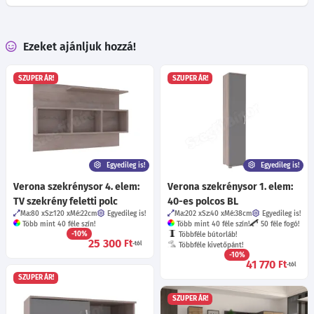
Ezeket ajánljuk hozzá!
SZUPER ÁR!
SZUPER ÁR!
Egyedileg is!
Egyedileg is!
Verona szekrénysor 4. elem:
Verona szekrénysor 1. elem:
TV szekrény feletti polc
40-es polcos BL
Ma:80
Sz:120
Mé:22
cm
Egyedileg is!
Ma:202
Sz:40
Mé:38
cm
Egyedileg is!
Több mint 40 féle szín!
Több mint 40 féle szín!
50 féle fogó!
-10%
Többféle bútorláb!
25 300
Ft
-tól
Többféle kivetőpánt!
-10%
41 770
Ft
-tól
SZUPER ÁR!
SZUPER ÁR!