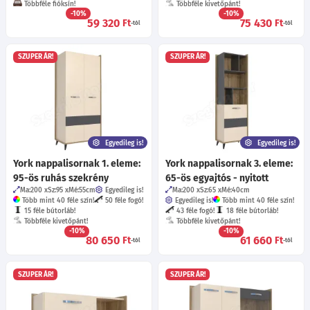
Többféle fióksín!
Többféle kivetőpánt!
-10%
-10%
59 320
75 430
Ft
Ft
-tól
-tól
SZUPER ÁR!
SZUPER ÁR!
Egyedileg is!
Egyedileg is!
York nappalisornak 1. eleme:
York nappalisornak 3. eleme:
95-ös ruhás szekrény
65-ös egyajtós - nyitott
Ma:200
Sz:95
Mé:55
cm
Egyedileg is!
Ma:200
Sz:65
Mé:40
cm
Több mint 40 féle szín!
50 féle fogó!
Egyedileg is!
Több mint 40 féle szín!
15 féle bútorláb!
43 féle fogó!
18 féle bútorláb!
Többféle kivetőpánt!
Többféle kivetőpánt!
-10%
-10%
80 650
61 660
Ft
Ft
-tól
-tól
SZUPER ÁR!
SZUPER ÁR!