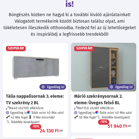
is!
Böngészés közben ne hagyd ki a további kiváló ajánlatainkat!
Válogatott termékeink között biztosan találsz olyat, ami
tökéletesen illeszkedik otthonodba. Fedezd fel az új lehetőségeket
és inspirálódj a legfrissebb trendekből!
SZUPER ÁR!
SZUPER ÁR!
Egyedileg is!
Egyedileg is!
Tália nappalisornak 3. eleme:
Márió szekrénysornak 2.
TV szekrény 2 BL
eleme: Üveges felső BL
Ma:40
Sz:100
Mé:45
cm
Ma:115.6
Sz:80
Mé:38
cm
Egyedileg is!
Több mint 40 féle szín!
Egyedileg is!
Több mint 40 féle szín!
42 féle fogó!
9 féle bútorláb!
50 féle fogó!
Többféle kivetőpánt!
-10%
Többféle kivetőpánt!
51 940
Ft
-10%
-tól
24 130
Ft
-tól