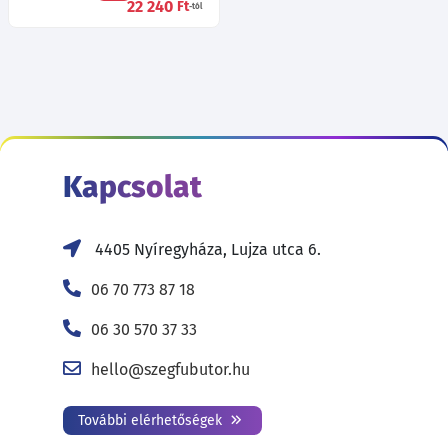
22 240
Ft
-tól
Kapcsolat
4405 Nyíregyháza, Lujza utca 6.
06 70 773 87 18
06 30 570 37 33
hello@szegfubutor.hu
További elérhetőségek