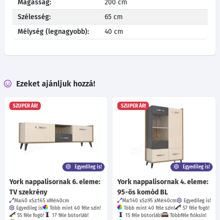
Magasság:
200 cm
Szélesség:
65 cm
Mélység (legnagyobb):
40 cm
Ezeket ajánljuk hozzá!
SZUPER ÁR!
SZUPER ÁR!
Egyedileg is!
Egyedileg is!
York nappalisornak 6. eleme:
York nappalisornak 4. eleme:
TV szekrény
95-ös komód BL
Ma:40
Sz:165
Mé:40
cm
Ma:140
Sz:95
Mé:40
cm
Egyedileg is!
Egyedileg is!
Több mint 40 féle szín!
Több mint 40 féle szín!
57 féle fogó!
55 féle fogó!
17 féle bútorláb!
15 féle bútorláb!
Többféle fióksín!