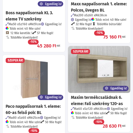
Maxx nappalisornak 1. eleme:
Egyedileg is!
Polcos, üveges BL
Boss nappalisornak KL 3.
Ma:200
Sz:60
Mé:38
cm
eleme TV szekrény
Egyedileg is!
Több mint 40 féle szín!
Ma:50
Sz:160
Mé:51
cm
Egyedileg is!
32 féle fogó!
Többféle bútorláb!
Több mint 40 féle szín!
Többféle kivetőpánt!
-10%
12 féle keretléc !
57 féle fogó!
75 160
Ft
-tól
Többféle kivetőpánt!
-10%
45 280
Ft
-tól
SZUPER ÁR!
SZUPER ÁR!
Egyedileg is!
Maxim termékcsaládnak 6.
Egyedileg is!
eleme: Fali szekrény 120-as
Paco nappalisornak 1. eleme:
Ma:60
Sz:120
Mé:30
cm
Egyedileg is!
60-as felső polc BL
Több mint 40 féle szín!
50 féle fogó!
Ma:80
Sz:60
Mé:25
cm
Egyedileg is!
Többféle kivetőpánt!
-10%
Több mint 40 féle szín!
50 féle fogó!
28 630
Ft
-tól
Többféle kivetőpánt!
-10%