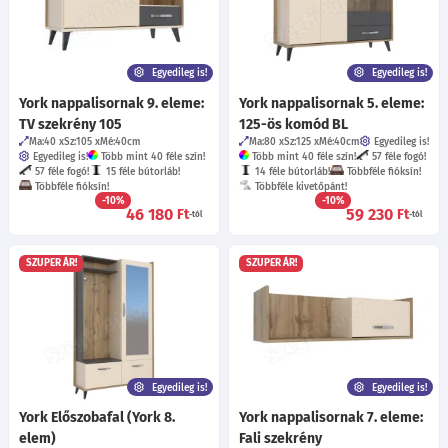
Egyedileg is!
Egyedileg is!
York nappalisornak 9. eleme:
York nappalisornak 5. eleme:
TV szekrény 105
125-ös komód BL
Ma:40
Sz:105
Mé:40
cm
Ma:80
Sz:125
Mé:40
cm
Egyedileg is!
Egyedileg is!
Több mint 40 féle szín!
Több mint 40 féle szín!
57 féle fogó!
57 féle fogó!
15 féle bútorláb!
14 féle bútorláb!
Többféle fióksín!
Többféle fióksín!
Többféle kivetőpánt!
-10%
-10%
46 180
59 230
Ft
Ft
-tól
-tól
SZUPER ÁR!
SZUPER ÁR!
Egyedileg is!
Egyedileg is!
York Előszobafal (York 8.
York nappalisornak 7. eleme:
elem)
Fali szekrény