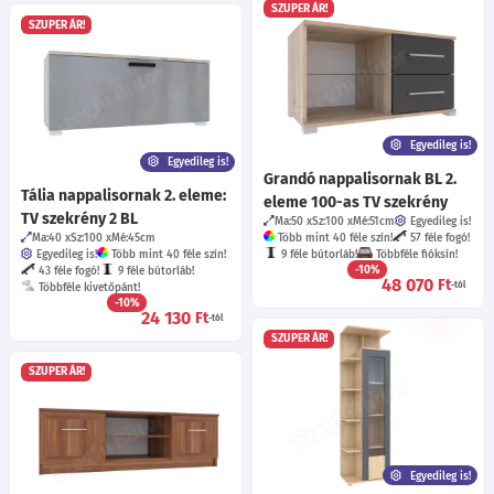
SZUPER ÁR!
SZUPER ÁR!
Egyedileg is!
Egyedileg is!
Grandó nappalisornak BL 2.
Tália nappalisornak 2. eleme:
eleme 100-as TV szekrény
TV szekrény 2 BL
Ma:50
Sz:100
Mé:51
cm
Egyedileg is!
Ma:40
Sz:100
Mé:45
cm
Több mint 40 féle szín!
57 féle fogó!
Egyedileg is!
Több mint 40 féle szín!
9 féle bútorláb!
Többféle fióksín!
-10%
43 féle fogó!
9 féle bútorláb!
48 070
Ft
-tól
Többféle kivetőpánt!
-10%
24 130
Ft
-tól
SZUPER ÁR!
SZUPER ÁR!
Egyedileg is!