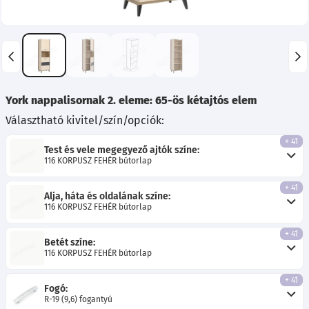
York nappalisornak 2. eleme: 65-ös kétajtós elem
Választható kivitel/szín/opciók:
+ 41
Test és vele megegyező ajtók színe:
116 KORPUSZ FEHÉR bútorlap
+ 41
Alja, háta és oldalának színe:
116 KORPUSZ FEHÉR bútorlap
+ 41
Betét színe:
116 KORPUSZ FEHÉR bútorlap
+ 41
Fogó:
R-19 (9,6) fogantyú