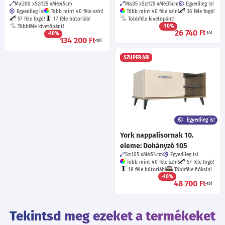
Ma:200
Sz:125
Mé:45
cm
Ma:35
Sz:125
Mé:35
cm
Egyedileg is!
Egyedileg is!
Több mint 40 féle szín!
Több mint 40 féle szín!
36 féle fogó!
57 féle fogó!
17 féle bútorláb!
Többféle kivetőpánt!
-10%
Többféle kivetőpánt!
26 740
Ft
-10%
-tól
134 200
Ft
-tól
SZUPER ÁR!
Egyedileg is!
York nappalisornak 10.
eleme: Dohányzó 105
Sz:105
Mé:54
cm
Egyedileg is!
Több mint 40 féle szín!
57 féle fogó!
18 féle bútorláb!
Többféle fióksín!
-10%
48 700
Ft
-tól
Tekintsd meg ezeket a termékeket