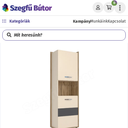
0
Kampány
Kategóriák
Munkáink
Kapcsolat
Mit keresünk?
Előző
Köve