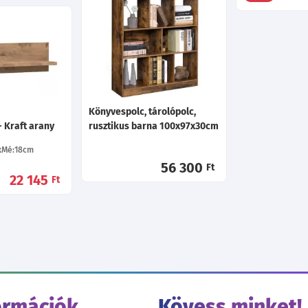
Könyvespolc, tárolópolc,
- Kraft arany
rusztikus barna 100x97x30cm
Mé:18
cm
56 300
Ft
22 145
Ft
ormációk
Kövess minket!