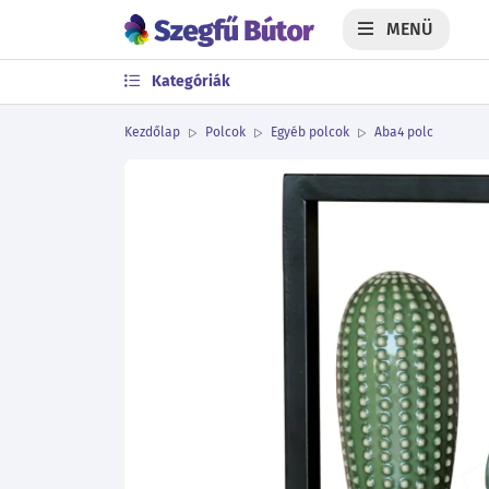
MENÜ
Kategóriák
Kezdőlap
Polcok
Egyéb polcok
Aba4 polc
Előző