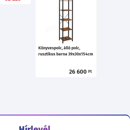
Könyvespolc, álló polc,
rusztikus barna 39x30x154cm
26 600
Ft
Hírlevél