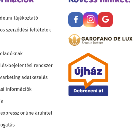
delmi tájékoztató
os szerződési feltételek
teladóknak
lés-bejelentési rendszer
 Marketing adatkezelés
ási információk
ia
 expressz online áruhitel
ogatás