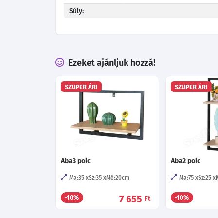
Súly:
Ezeket ajánljuk hozzá!
SZUPER ÁR!
SZUPER ÁR!
Aba3 polc
Aba2 polc
Ma:35
Sz:35
Mé:20
cm
Ma:75
Sz:25
7 655
-10%
-10%
Ft