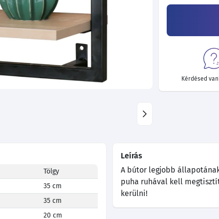
Kérdésed van?
Leírás
A bútor legjobb állapotána
Tölgy
puha ruhával kell megtisztí
35 cm
kerülni!
35 cm
20 cm