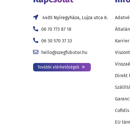
4405 Nyíregyháza, Lujza utca 6.
Adatvé
06 70 773 87 18
Általán
06 30 570 37 33
Karrier
hello@szegfubutor.hu
Viszon
Visszaé
További elérhetőségek
Direkt
Szállít
Garanc
Cofidis
EU tám