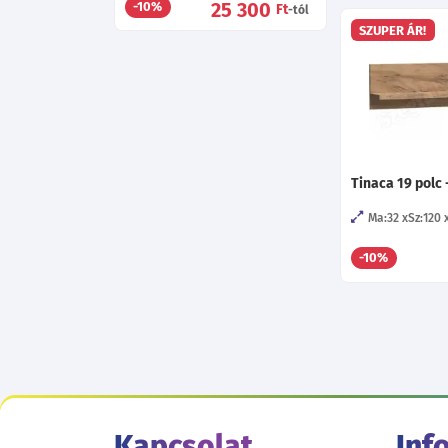
25 300
-10%
Ft
-tól
SZUPER ÁR!
Tinaca 19 polc 
Ma:32
Sz:120
-10%
Kapcsolat
Inf