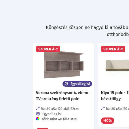
Böngészés közben ne hagyd ki a további 
otthonodba
SZUPER ÁR!
SZUPER ÁR!
Egyedileg is!
Verona szekrénysor 4. elem:
Kiyu 15 polc - 
TV szekrény feletti polc
bézs/tölgy
Ma:80
Sz:120
Mé:22
cm
Ma:30
Sz:120
Egyedileg is!
Több mint 40 féle szín!
-10%