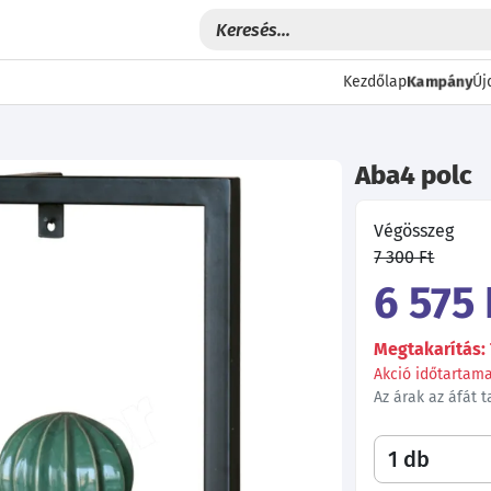
Kampány
Kezdőlap
Új
Aba4 polc
Végösszeg
7 300 Ft
6 575 
Megtakarítás: 
Akció időtartama:
Az árak az áfát 
Következő