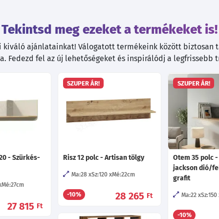
Tekintsd meg ezeket a termékeket is!
kiváló ajánlatainkat! Válogatott termékeink között biztosan ta
. Fedezd fel az új lehetőségeket és inspirálódj a legfrissebb 
SZUPER ÁR!
SZUPER ÁR!
120 - Szürkés-
Risz 12 polc - Artisan tölgy
Otem 35 polc -
jackson dió/f
Ma:28
Sz:120
Mé:22
cm
grafit
Mé:27
cm
28 265
-10%
Ft
Ma:22
Sz:150
27 815
Ft
-10%