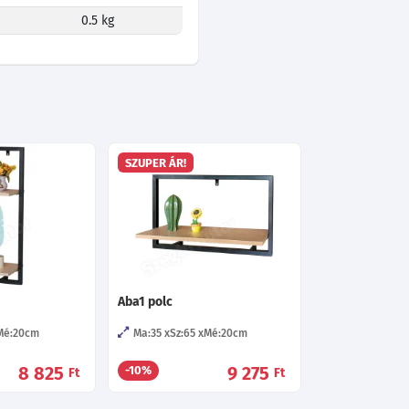
0.5 kg
SZUPER ÁR!
Aba1 polc
Mé:20
cm
Ma:35
Sz:65
Mé:20
cm
8 825
9 275
-10%
Ft
Ft