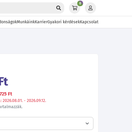
0
donságok
Munkáink
Karrier
Gyakori kérdések
Kapcsolat
Ft
725 Ft
 2026.08.01. - 2026.09.12.
tartalmazzák.