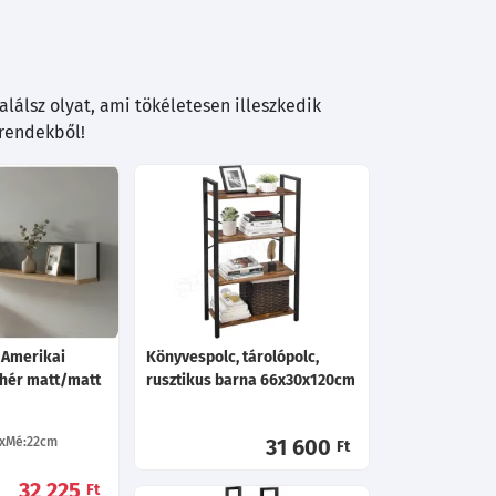
lálsz olyat, ami tökéletesen illeszkedik
trendekből!
 Amerikai
Könyvespolc, tárolópolc,
ehér matt/matt
rusztikus barna 66x30x120cm
Mé:22
cm
31 600
Ft
32 225
Ft