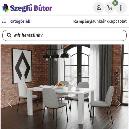
0
Kampány
Kategóriák
Munkáink
Kapcsolat
Mit keresünk?
Előző
Köve