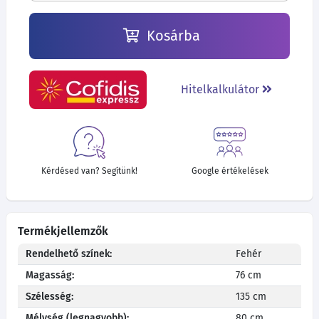
Kosárba
Hitelkalkulátor
Kérdésed van? Segítünk!
Google értékelések
Termékjellemzők
Rendelhető színek:
Fehér
Magasság:
76 cm
Szélesség:
135 cm
Mélység (legnagyobb):
80 cm