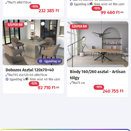
Ma:75
Mé:110
cm
Egyedileg is!
Több mint 40 féle szín!
-10%
-10%
232 385
Ft
99 460
Ft
-tól
SZUPER ÁR!
SZUPER ÁR!
Egyedileg is!
Dobozos Asztal 120x70+40
Bindy 160/260 asztal - Artisan
Ma:79.5
Sz:120+40
Mé:70
cm
tölgy
Egyedileg is!
Több mint 40 féle szín!
Ma:75
cm
-10%
92 710
Ft
-10%
-tól
240 755
Ft