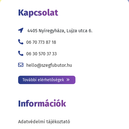
Kapcsolat
4405 Nyíregyháza, Lujza utca 6.
06 70 773 87 18
06 30 570 37 33
hello@szegfubutor.hu
További elérhetőségek
Információk
Adatvédelmi tájékoztató