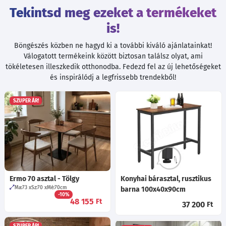
Tekintsd meg ezeket a termékeket
is!
Böngészés közben ne hagyd ki a további kiváló ajánlatainkat!
Válogatott termékeink között biztosan találsz olyat, ami
tökéletesen illeszkedik otthonodba. Fedezd fel az új lehetőségeket
és inspirálódj a legfrissebb trendekből!
SZUPER ÁR!
Ermo 70 asztal - Tölgy
Konyhai bárasztal, rusztikus
Ma:73
Sz:70
Mé:70
cm
barna 100x40x90cm
-10%
48 155
Ft
37 200
Ft