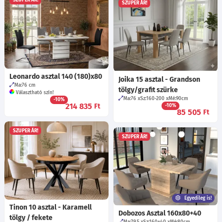
SZUPER ÁR!
SZUPER ÁR!
Leonardo asztal 140 (180)x80
Joika 15 asztal - Grandson
Ma:76
cm
tölgy/grafit szürke
Választható szín!
Ma:76
Sz:160-200
Mé:90
cm
-10%
214 835
Ft
-10%
85 505
Ft
SZUPER ÁR!
SZUPER ÁR!
Egyedileg is!
Tinon 10 asztal - Karamell
Dobozos Asztal 160x80+40
tölgy / fekete
Ma:79.5
Sz:160+40
Mé:80
cm