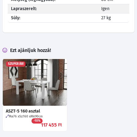
Lapraszerelt:
Igen
Súly:
27 kg
Ezt ajánljuk hozzá!
SZUPER ÁR!
ASZT-5 160 asztal
Ma:76
Sz:160
Mé:90
cm
-10%
117 455
Ft