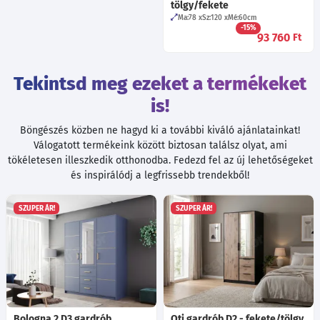
tölgy/fekete
Ma:78
Sz:120
Mé:60
cm
-15%
93 760
Ft
Tekintsd meg ezeket a termékeket
is!
Böngészés közben ne hagyd ki a további kiváló ajánlatainkat!
Válogatott termékeink között biztosan találsz olyat, ami
tökéletesen illeszkedik otthonodba. Fedezd fel az új lehetőségeket
és inspirálódj a legfrissebb trendekből!
SZUPER ÁR!
SZUPER ÁR!
Bologna 2 D3 gardrób
Oti gardrób D2 - fekete/tölgy