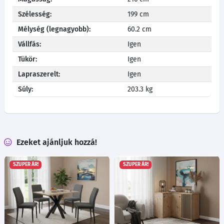
Szélesség:
199 cm
Mélység (legnagyobb):
60.2 cm
Vállfás:
Igen
Tükör:
Igen
Lapraszerelt:
Igen
Súly:
203.3 kg
Ezeket ajánljuk hozzá!
SZUPER ÁR!
SZUPER ÁR!