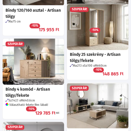
SZUPER ÁR!
Bindy 120/160 asztal - Artisan
Bindy 12 komód - Artisan
tölgy
tölgy/fekete
Ma:75
cm
Sz:122.6
Mé:40.6
cm
-10%
Választható fekete fém lábak!
175 955
Ft
-10%
108 365
Ft
-tól
SZUPER ÁR!
Bindy 25 szekrény - Artisan
tölgy/fekete
Ma:213
Sz:100
Mé:60
cm
-10%
148 865
Ft
SZUPER ÁR!
Bindy 4 komód - Artisan
tölgy/fekete
Sz:142.1
Mé:40.6
cm
Választható fekete fém lábak!
-10%
129 785
Ft
-tól
SZUPER ÁR!