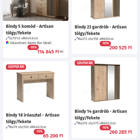
Bindy 5 komód - Artisan
Bindy 23 gardrób - Artisan
tölgy/fekete
tölgy/fekete
Sz:101.6
Mé:40.6
cm
Ma:213
Sz:150
Mé:60
cm
Választható fekete fém lábak!
-10%
200 525
Ft
-10%
114 845
Ft
-tól
SZUPER ÁR!
SZUPER ÁR!
Bindy 14 gardrób - Artisan
Bindy 18 íróasztal - Artisan
tölgy/fekete
tölgy/fekete
Ma:216
Sz:179
Mé:60.2
cm
Ma:78
Sz:100
Mé:40.5
cm
-10%
260 285
Ft
-15%
65 200
Ft