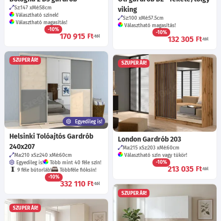
Sz:147
Mé:58
cm
viking
Választható színek!
Sz:100
Mé:57.5
cm
Választható magasítás!
Választható magasítás!
-10%
-10%
170 915
Ft
-tól
132 305
Ft
-tól
SZUPER ÁR!
SZUPER ÁR!
Egyedileg is!
Helsinki Tolóajtós Gardrób
London Gardrób 203
240x207
Ma:215
Sz:203
Mé:60
cm
Ma:210
Sz:240
Mé:60
cm
Választható szín vagy tükör!
-10%
Egyedileg is!
Több mint 40 féle szín!
213 035
Ft
-tól
9 féle bútorláb!
Többféle fióksín!
-10%
332 110
Ft
-tól
SZUPER ÁR!
SZUPER ÁR!