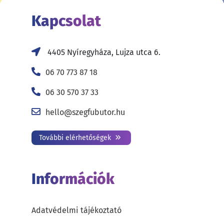
Kapcsolat
4405 Nyíregyháza, Lujza utca 6.
06 70 773 87 18
06 30 570 37 33
hello@szegfubutor.hu
További elérhetőségek
Információk
Adatvédelmi tájékoztató