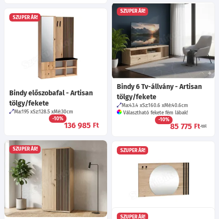
SZUPER ÁR!
SZUPER ÁR!
Bindy 6 Tv-állvány - Artisan
Bindy előszobafal - Artisan
tölgy/fekete
tölgy/fekete
Ma:43.4
Sz:160.6
Mé:40.6
cm
Ma:195
Sz:128.5
Mé:30
cm
Választható fekete fém lábak!
-10%
-10%
136 985
Ft
85 775
Ft
-tól
SZUPER ÁR!
SZUPER ÁR!
SZUPER ÁR!