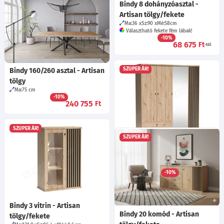
Bindy 8 dohányzóasztal -
Artisan tölgy/fekete
Ma:36
Sz:90
Mé:58
cm
Választható fekete fém lábak!
-10%
68 675
Ft
-tól
SZUPER ÁR!
Bindy 160/260 asztal - Artisan
tölgy
Ma:75
cm
-10%
240 755
Ft
SZUPER ÁR!
SZUPER ÁR!
Bindy 24 gardrób - Artisan
tölgy/fekete
Ma:213
Sz:200
Mé:60
cm
-10%
238 415
Ft
Bindy 3 vitrin - Artisan
Bindy 20 komód - Artisan
tölgy/fekete