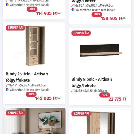
tölgy/fekete
Ma:131.9
Sz:86.4
Mé:40.6
cm
Választható fekete fém lábak!
Ma:85.4
Sz:182.7
Mé:40.6
cm
-10%
Választható fekete fém lábak!
114 935
Ft
-tól
-10%
158 405
Ft
-tól
SZUPER ÁR!
SZUPER ÁR!
Bindy 2 vitrin - Artisan
Bindy 9 polc - Artisan
tölgy/fekete
tölgy/fekete
Ma:191
Sz:86.4
Mé:40.6
cm
Választható fekete fém lábak!
Ma:32
Sz:120
Mé:18
cm
-10%
-10%
145 085
Ft
22 775
Ft
-tól
SZUPER ÁR!
SZUPER ÁR!