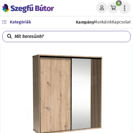
0
Kampány
Kategóriák
Munkáink
Kapcsolat
Mit keresünk?
Előző
Köve