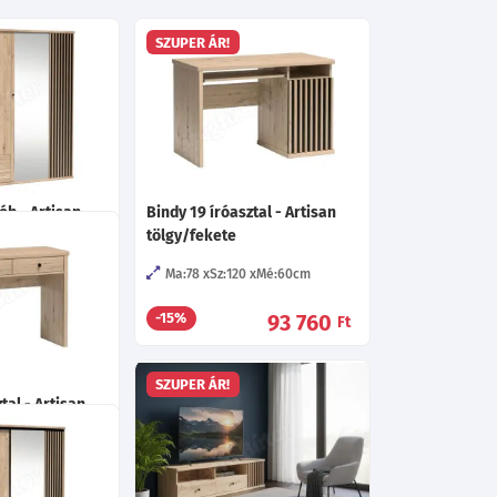
SZUPER ÁR!
ób - Artisan
Bindy 19 íróasztal - Artisan
tölgy/fekete
0
Mé:60
cm
Ma:78
Sz:120
Mé:60
cm
238 415
93 760
-15%
Ft
Ft
SZUPER ÁR!
tal - Artisan
Mé:40.5
cm