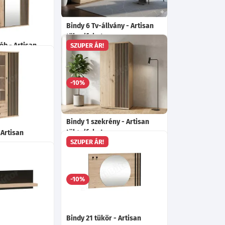
65 200
Ft
Bindy 6 Tv-állvány - Artisan
tölgy/fekete
ób - Artisan
SZUPER ÁR!
Ma:43.4
Sz:160.6
Mé:40.6
cm
Választható fekete fém lábak!
9
Mé:60.2
cm
85 775
-10%
Ft
-tól
269 915
Ft
Bindy 1 szekrény - Artisan
tölgy/fekete
- Artisan
SZUPER ÁR!
Ma:191
Sz:86.4
Mé:58
cm
Választható fekete fém lábak!
.4
Mé:40.6
cm
ekete fém lábak!
137 435
-10%
Ft
-tól
45 085
Ft
-tól
Bindy 21 tükör - Artisan