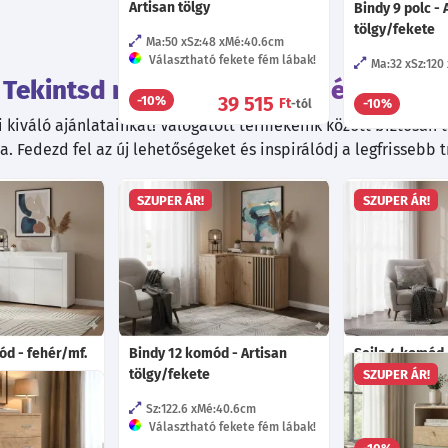
Artisan tölgy
Bindy 9 polc - 
tölgy/fekete
Ma:50
Sz:48
Mé:40.6
cm
Választható fekete fém lábak!
Ma:32
Sz:120
Tekintsd meg ezeket a termékeket is!
39 515
-10%
Ft
-10%
-tól
kiváló ajánlatainkat! Válogatott termékeink között biztosan ta
. Fedezd fel az új lehetőségeket és inspirálódj a legfrissebb 
SZUPER ÁR!
SZUPER ÁR!
ód - fehér/mf.
Bindy 12 komód - Artisan
Seila 4 komód 
tölgy/fekete
fehér
SZUPER ÁR!
2
Mé:38.9
cm
Sz:122.6
Mé:40.6
cm
Ma:80
Sz:65
d világítás!
Választható fekete fém lábak!