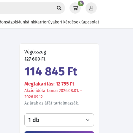
0
donságok
Munkáink
Karrier
Gyakori kérdések
Kapcsolat
Végösszeg
127 600 Ft
114 845 Ft
Megtakarítás: 12 755 Ft
Akció időtartama: 2026.08.01. -
2026.09.12.
Az árak az áfát tartalmazzák.