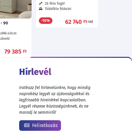
55 085
Ft
26 féle fogó!
Többféle fióksín!
62 740
-10%
Ft
-tól
 - 90
Mé:40
cm
zínek!
79 385
Ft
Hírlevél
Iratkozz fel hírlevelünkre, hogy mindig
naprakész legyél az újdonságokkal és
legfrissebb híreinkkel kapcsolatban.
Legyél részese közösségünknek, és ne
maradj le semmiről!
Feliratkozás