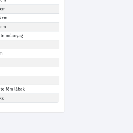
 cm
 cm
6 cm
 cm
ete műanyag
cm
te fém lábak
 kg