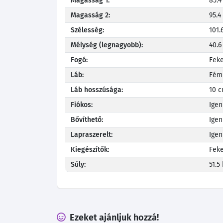
Magasság 1:
85.4
Magasság 2:
95.4
Szélesség:
101.
Mélység (legnagyobb):
40.6
Fogó:
Fek
Láb:
Fém
Láb hosszúsága:
10 
Fiókos:
Igen
Bővíthető:
Igen
Lapraszerelt:
Igen
Kiegészítők:
Feke
Súly:
51.5
Ezeket ajánljuk hozzá!