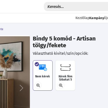
Kampány
Kezdőlap
Új
ete
Bindy 5 komód - Artisan
tölgy/fekete
Választható kivitel/szín/opciók:
Nem kérek
Kérek fém
lábakat 5
Következő