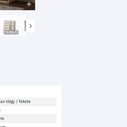
114 845 Ft
114 845 Ft
san tölgy / fekete
m
ete