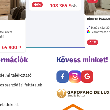
-10%
23 305
108 365
-10%
Ft
Ft
-tól
-tól
Kiyu 10 komód
Ma:94
Sz:120
Mé:48
cm
Választható s
ín!
-10%
64 900
Ft
ormációk
Kövess minket!
delmi tájékoztató
os szerződési feltételek
teladóknak