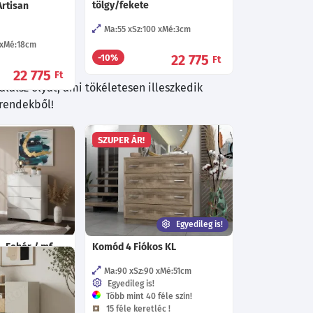
tölgy/fekete
Artisan
Ma:55
Sz:100
Mé:3
cm
Mé:18
cm
22 775
-10%
Ft
22 775
Ft
lálsz olyat, ami tökéletesen illeszkedik
trendekből!
SZUPER ÁR!
Egyedileg is!
- Fehér / mf.
Komód 4 Fiókos KL
Ma:90
Sz:90
Mé:51
cm
Egyedileg is!
Mé:40
cm
Több mint 40 féle szín!
15 féle keretléc !