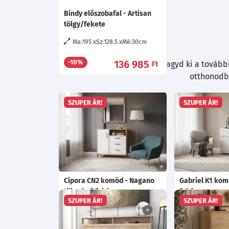
Bindy előszobafal - Artisan
tölgy/fekete
Ma:195
Sz:128.5
Mé:30
cm
136 985
-10%
Böngészés közben ne hagyd ki a további 
Ft
otthonodba
SZUPER ÁR!
SZUPER ÁR!
Cipora CN2 komód - Nagano
Gabriel K1 kom
tölgy/mf. fehér
fehér
SZUPER ÁR!
SZUPER ÁR!
Ma:88.5
Sz:89.5
Mé:40
cm
Ma:83.7
Sz:15
Választható led világítás!
Választható le