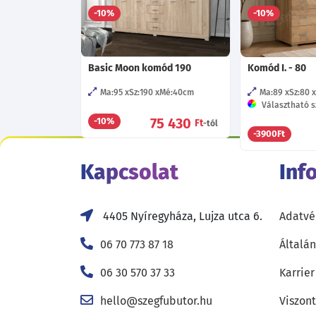
68 315
1
-10%
-10%
Ft
-tól
Basic Moon komód 190
Komód I. - 80
Ma:95
Sz:190
Mé:40
cm
Ma:89
Sz:80
Választható sz
75 430
-10%
Ft
-tól
-3900Ft
Kapcsolat
Inf
4405 Nyíregyháza, Lujza utca 6.
Adatvé
06 70 773 87 18
Általán
06 30 570 37 33
Karrier
hello@szegfubutor.hu
Viszon