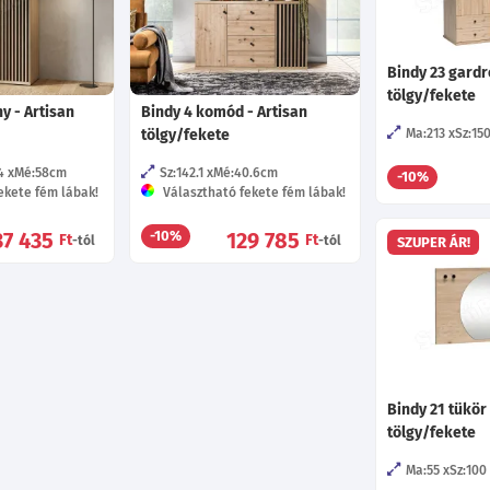
Bindy 23 gardr
tölgy/fekete
y - Artisan
Bindy 4 komód - Artisan
tölgy/fekete
Ma:213
Sz:15
4
Mé:58
cm
Sz:142.1
Mé:40.6
cm
-10%
ekete fém lábak!
Választható fekete fém lábak!
37 435
129 785
-10%
Ft
Ft
-tól
-tól
SZUPER ÁR!
Bindy 21 tükör 
tölgy/fekete
Ma:55
Sz:100