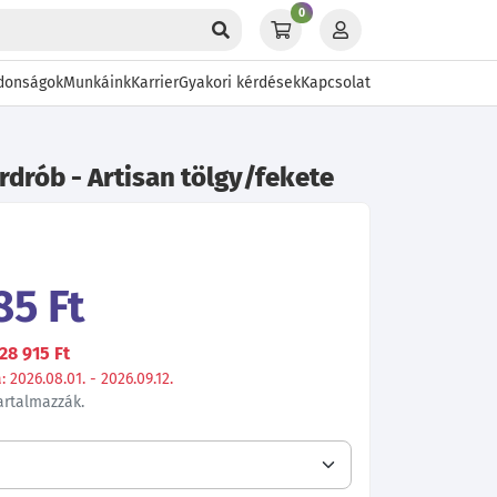
0
donságok
Munkáink
Karrier
Gyakori kérdések
Kapcsolat
rdrób - Artisan tölgy/fekete
85 Ft
28 915 Ft
 2026.08.01. - 2026.09.12.
tartalmazzák.