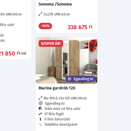
Sonoma /Sonoma
200
Mé:60
cm
Sz:278
Mé:62
cm
éle szín!
338 675
-10%
Ft
áb!
ín!
SZUPER ÁR!
21 850
Ft
-tól
Egyedileg is!
Marina gardrób 120
Ma:199.6
Sz:120
Mé:50
cm
Egyedileg is!
Több mint 40 féle szín!
57 féle fogó!
9 féle bútorláb!
Többféle kivetőpánt!