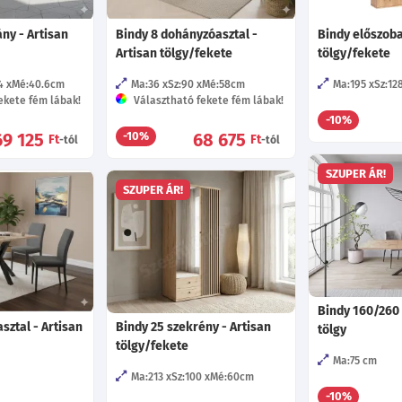
ány - Artisan
Bindy 8 dohányzóasztal -
Bindy előszoba
Artisan tölgy/fekete
tölgy/fekete
4
Mé:40.6
cm
Ma:36
Sz:90
Mé:58
cm
Ma:195
Sz:12
ekete fém lábak!
Választható fekete fém lábak!
-10%
69 125
68 675
-10%
Ft
Ft
-tól
-tól
SZUPER ÁR!
SZUPER ÁR!
Bindy 160/260 
sztal - Artisan
Bindy 25 szekrény - Artisan
tölgy
tölgy/fekete
Ma:75
cm
Ma:213
Sz:100
Mé:60
cm
-10%