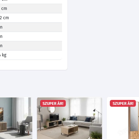
9 cm
.2 cm
en
en
en
4 kg
SZUPER ÁR!
SZUPER ÁR!