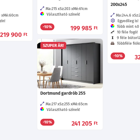
200x245
Ma:215
Sz:203
Mé:61
cm
Választható színek!
0
Mé:60
cm
Ma:244.6
Sz:
ín!
Egyedileg is!
199 985
Több mint 40 f
-10%
Ft
10 féle fogó!
219 900
Ft
9 féle bútorl
Többféle fióks
SZUPER ÁR!
3
-10%
Dortmund gardrób 255
Ma:217
Sz:255
Mé:65
cm
Választható színek!
241 205
-10%
Ft