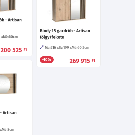
ób - Artisan
Bindy 15 gardrób - Artisan
0
Mé:60
cm
tölgy/fekete
Ma:216
Sz:199
Mé:60.2
cm
200 525
Ft
269 915
-10%
Ft
- Artisan
Mé:3
cm