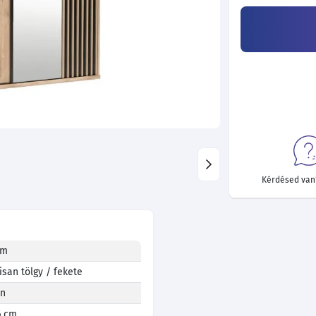
Kérdésed van?
em
isan tölgy / fekete
en
6 cm