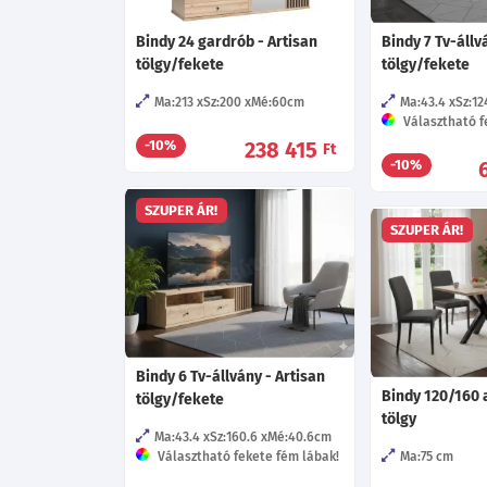
Bindy 24 gardrób - Artisan
Bindy 7 Tv-állv
tölgy/fekete
tölgy/fekete
Ma:213
Sz:200
Mé:60
cm
Ma:43.4
Sz:12
Választható f
238 415
-10%
Ft
-10%
SZUPER ÁR!
SZUPER ÁR!
Bindy 6 Tv-állvány - Artisan
Bindy 120/160 a
tölgy/fekete
tölgy
Ma:43.4
Sz:160.6
Mé:40.6
cm
Választható fekete fém lábak!
Ma:75
cm