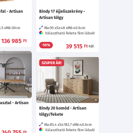
fal - Artisan
Bindy 17 éjjeliszekrény -
Artisan tölgy
8.5
Mé:30
cm
Ma:50
Sz:48
Mé:40.6
cm
Választható fekete fém lábak!
136 985
Ft
39 515
-10%
Ft
-tól
SZUPER ÁR!
asztal - Artisan
Bindy 20 komód - Artisan
tölgy/fekete
Ma:85.4
Sz:182.7
Mé:40.6
cm
Választható fekete fém lábak!
240 755
Ft