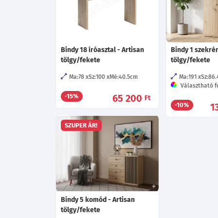
Bindy 18 íróasztal - Artisan
Bindy 1 szekrén
tölgy/fekete
tölgy/fekete
Ma:78
Sz:100
Mé:40.5
cm
Ma:191
Sz:86.
Választható f
65 200
-15%
Ft
1
-10%
SZUPER ÁR!
Bindy 5 komód - Artisan
tölgy/fekete