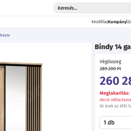
Kampány
Kezdőlap
Új
/fekete
Bindy 14 ga
Végösszeg
289 200 Ft
260 2
Megtakarítás: 
Akció időtartama:
Az árak az áfát 
Következő