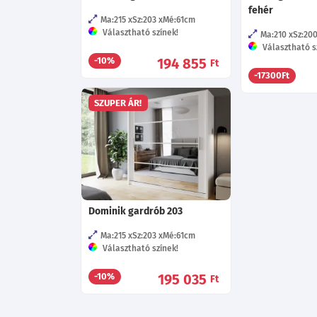
fehér
Ma:215
Sz:203
Mé:61
cm
Választható színek!
Ma:210
Sz:20
Választható sz
194 855
-10%
Ft
-17300Ft
SZUPER ÁR!
Dominik gardrób 203
Ma:215
Sz:203
Mé:61
cm
Választható színek!
195 035
-10%
Ft