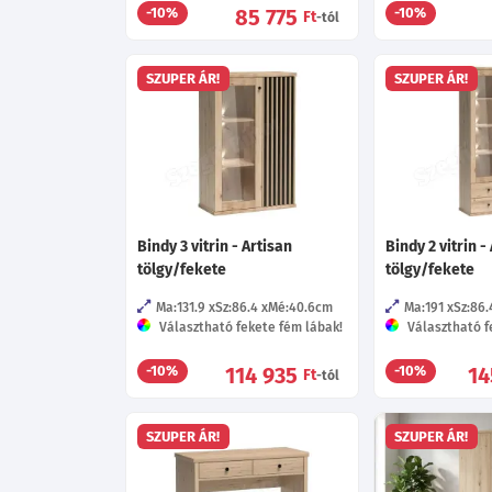
85 775
-10%
-10%
Ft
-tól
SZUPER ÁR!
SZUPER ÁR!
Bindy 3 vitrin - Artisan
Bindy 2 vitrin -
tölgy/fekete
tölgy/fekete
Ma:131.9
Sz:86.4
Mé:40.6
cm
Ma:191
Sz:86.
Választható fekete fém lábak!
Választható f
114 935
14
-10%
-10%
Ft
-tól
SZUPER ÁR!
SZUPER ÁR!