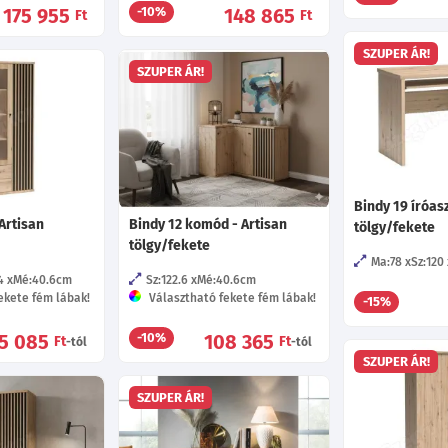
175 955
148 865
-10%
Ft
Ft
SZUPER ÁR!
SZUPER ÁR!
Bindy 19 íróasz
 Artisan
Bindy 12 komód - Artisan
tölgy/fekete
tölgy/fekete
Ma:78
Sz:120
4
Mé:40.6
cm
Sz:122.6
Mé:40.6
cm
ekete fém lábak!
Választható fekete fém lábak!
-15%
5 085
108 365
-10%
Ft
Ft
-tól
-tól
SZUPER ÁR!
SZUPER ÁR!