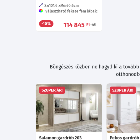
Sz:101.6
Mé:40.6
cm
Választható fekete fém lábak!
114 845
-10%
Ft
-tól
Böngészés közben ne hagyd ki a további 
otthonodba
SZUPER ÁR!
SZUPER ÁR!
Salamon gardrób 203
Pekos gardrób 