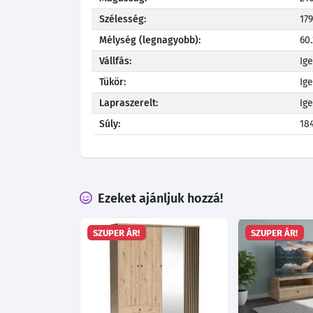
Szélesség:
17
Mélység (legnagyobb):
60
Vállfás:
Ig
Tükör:
Ig
Lapraszerelt:
Ig
Súly:
18
Ezeket ajánljuk hozzá!
SZUPER ÁR!
SZUPER ÁR!