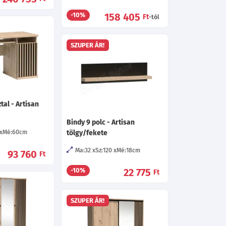
158 405
-10%
Ft
-tól
SZUPER ÁR!
tal - Artisan
Bindy 9 polc - Artisan
Mé:60
cm
tölgy/fekete
Ma:32
Sz:120
Mé:18
cm
93 760
Ft
22 775
-10%
Ft
SZUPER ÁR!