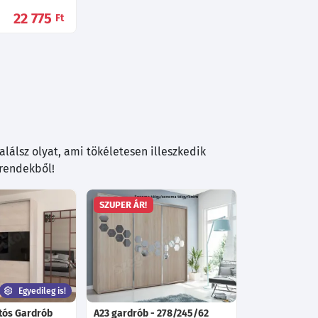
22 775
Ft
lálsz olyat, ami tökéletesen illeszkedik
trendekből!
SZUPER ÁR!
Egyedileg is!
jtós Gardrób
A23 gardrób - 278/245/62