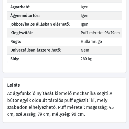
Ágyazható:
Igen
Ágyneműtartós:
Igen
Jobbos/balos állásban elérhető:
Igen
Kiegészítők:
Puff mérete: 96x79cm
Rugó:
Hullámrugó
Univerzálisan átszerelhető:
Nem
Súly:
260 kg
Leírás
Az ágyfunkció nyitását kiemelő mechanika segíti.A
bútor egyik oldalát tárolós puff egészíti ki, mely
szabadon elhelyezhető. Puff méretei: magasság: 45
cm, szélesség: 79 cm, mélység: 96 cm.