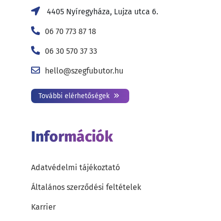
4405 Nyíregyháza, Lujza utca 6.
06 70 773 87 18
06 30 570 37 33
hello@szegfubutor.hu
További elérhetőségek
Információk
Adatvédelmi tájékoztató
Általános szerződési feltételek
Karrier