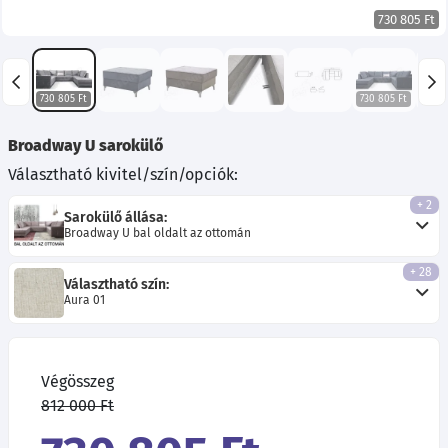
730 805 Ft
730 805 Ft
730 805 Ft
730 8
Broadway U sarokülő
Választható kivitel/szín/opciók:
+ 2
Sarokülő állása:
Broadway U bal oldalt az ottomán
+ 28
Választható szín:
Aura 01
Végösszeg
812 000 Ft