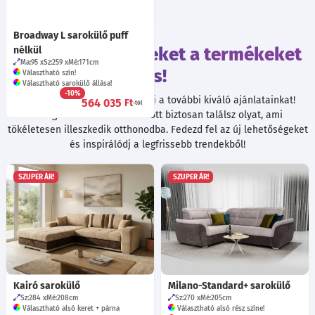
Broadway L sarokülő puff
Tekintsd meg ezeket a termékeket
nélkül
Ma:95
Sz:259
Mé:171
cm
is!
Választható szín!
Választható sarokülő állása!
-10%
Böngészés közben ne hagyd ki a további kiváló ajánlatainkat!
564 035
Ft
-tól
Válogatott termékeink között biztosan találsz olyat, ami
tökéletesen illeszkedik otthonodba. Fedezd fel az új lehetőségeket
és inspirálódj a legfrissebb trendekből!
SZUPER ÁR!
SZUPER ÁR!
Kairó sarokülő
Milano-Standard+ sarokülő
Sz:284
Mé:208
cm
Sz:270
Mé:205
cm
Választható alsó keret + párna
Választható alsó rész színe!