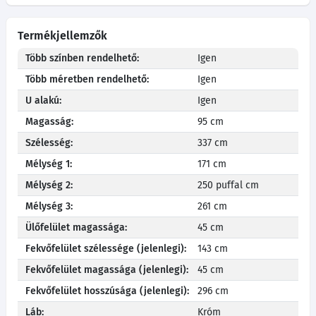
Termékjellemzők
Több színben rendelhető:
Igen
Több méretben rendelhető:
Igen
U alakú:
Igen
Magasság:
95 cm
Szélesség:
337 cm
Mélység 1:
171 cm
Mélység 2:
250 puffal cm
Mélység 3:
261 cm
Ülőfelület magassága:
45 cm
Fekvőfelület szélessége (jelenlegi):
143 cm
Fekvőfelület magassága (jelenlegi):
45 cm
Fekvőfelület hosszúsága (jelenlegi):
296 cm
Láb:
Króm