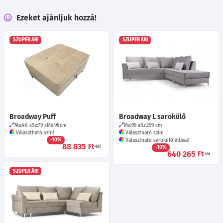
Ezeket ajánljuk hozzá!
SZUPER ÁR!
SZUPER ÁR!
Broadway Puff
Broadway L sarokülő
Ma:46
Sz:79
Mé:96
cm
Ma:95
Sz:259
cm
Választható szín!
Választható szín!
-10%
Választható sarokülő állása!
88 835
Ft
-tól
-10%
640 265
Ft
-tól
SZUPER ÁR!