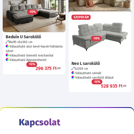
Ma:92
Sz:245
Mé:160
cm
Választható színek!
-10%
179 915
Ft
-tól
SZUPER ÁR!
Otello sarokülő
Ma:108
Sz:268
Mé:235
cm
Választható sarokülő állása!
Választható színek!
Beduin U Sarokülő
-10%
468 455
Ft
Ma:90
Sz:360
cm
-tól
Választható alsó keret+karok+háttámla
színe!
Választható kiemelő mechanika!
Választható Ágyneműtartó!
Neo L sarokülő
-10%
296 375
Ft
Sz:268
cm
-tól
Választható színek!
Választható sarokülő állása!
-10%
528 935
Ft
-tól
Kapcsolat