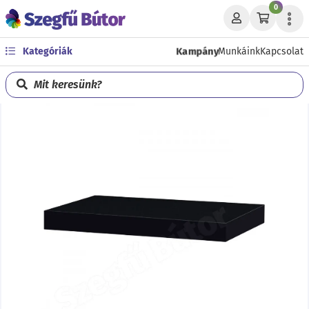
0
Kampány
Kategóriák
Munkáink
Kapcsolat
Mit keresünk?
Előző
Köve