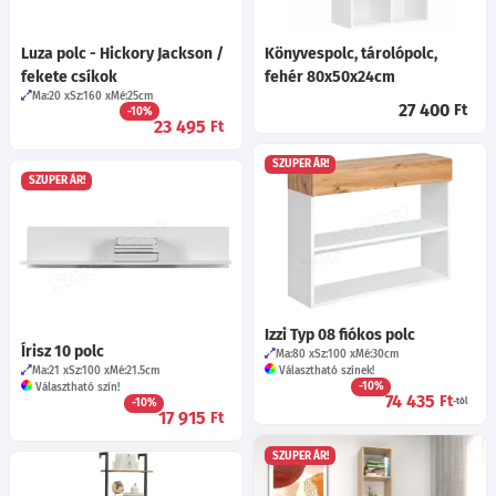
Luza polc - Hickory Jackson /
Könyvespolc, tárolópolc,
fekete csíkok
fehér 80x50x24cm
Ma:20
Sz:160
Mé:25
cm
27 400
Ft
-10%
23 495
Ft
SZUPER ÁR!
SZUPER ÁR!
Izzi Typ 08 fiókos polc
Írisz 10 polc
Ma:80
Sz:100
Mé:30
cm
Ma:21
Sz:100
Mé:21.5
cm
Választható színek!
-10%
Választható szín!
74 435
Ft
-10%
-tól
17 915
Ft
SZUPER ÁR!