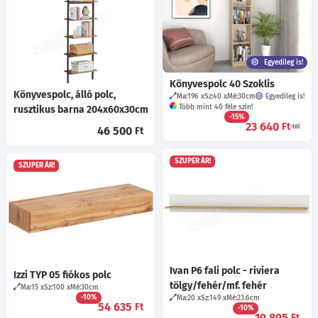
Egyedileg is!
Könyvespolc 40 Szoklis
Könyvespolc, álló polc,
Ma:196
Sz:40
Mé:30
cm
Egyedileg is!
Több mint 40 féle szín!
rusztikus barna 204x60x30cm
-15%
23 640
Ft
-tól
46 500
Ft
SZUPER ÁR!
SZUPER ÁR!
Ivan P6 fali polc - riviera
Izzi TYP 05 fiókos polc
tölgy/fehér/mf. fehér
Ma:15
Sz:100
Mé:30
cm
-10%
Ma:20
Sz:149
Mé:23.6
cm
54 635
Ft
-10%
19 895
Ft