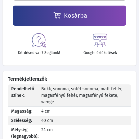
Kosárba
Kérdésed van? Segítünk!
Google értékelések
Termékjellemzők
Rendelhető
Bükk, sonoma, sötét sonoma, matt fehér,
színek:
magasfényű fehér, magasfényű fekete,
wenge
Magasság:
4 cm
Szélesség:
40 cm
Mélység
24 cm
(legnagyobb):