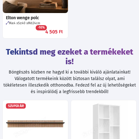
Elton wenge polc
Ma:4
Sz:40
Mé:24
cm
-10%
4 505
Ft
Tekintsd meg ezeket a termékeket
is!
Böngészés közben ne hagyd ki a további kiváló ajánlatainkat!
Válogatott termékeink között biztosan találsz olyat, ami
tökéletesen illeszkedik otthonodba. Fedezd fel az új lehetőségeket
és inspirálódj a legfrissebb trendekből!
SZUPER ÁR!