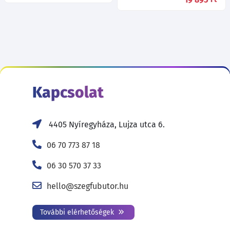
Kapcsolat
4405 Nyíregyháza, Lujza utca 6.
06 70 773 87 18
06 30 570 37 33
hello@szegfubutor.hu
További elérhetőségek