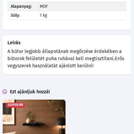
Alapanyag:
MDF
Súly:
1 kg
Leírás
A bútor legjobb állapotának megőrzése érdekében a
bútorok felületét puha ruhával kell megtisztítani.Erős
vegyszerek használatát ajánlott kerülni!
Ezt ajánljuk hozzá!
SZUPER ÁR!