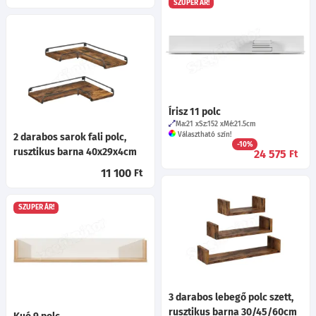
SZUPER ÁR!
Írisz 11 polc
Ma:21
Sz:152
Mé:21.5
cm
Választható szín!
2 darabos sarok fali polc,
-10%
rusztikus barna 40x29x4cm
24 575
Ft
11 100
Ft
SZUPER ÁR!
3 darabos lebegő polc szett,
rusztikus barna 30/45/60cm