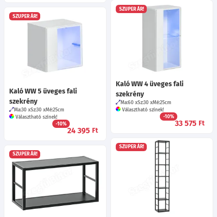
SZUPER ÁR!
SZUPER ÁR!
Kaló WW 4 üveges fali
Kaló WW 5 üveges fali
szekrény
szekrény
Ma:60
Sz:30
Mé:25
cm
Ma:30
Sz:30
Mé:25
cm
Választható színek!
-10%
Választható színek!
33 575
Ft
-10%
24 395
Ft
SZUPER ÁR!
SZUPER ÁR!