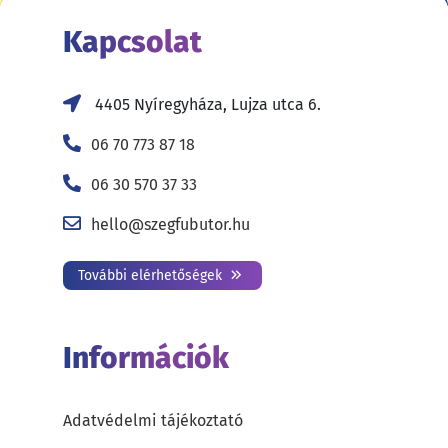
Kapcsolat
4405 Nyíregyháza, Lujza utca 6.
06 70 773 87 18
06 30 570 37 33
hello@szegfubutor.hu
További elérhetőségek
Információk
Adatvédelmi tájékoztató