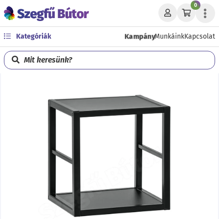
0
Kampány
Kategóriák
Munkáink
Kapcsolat
Mit keresünk?
Előző
Köve