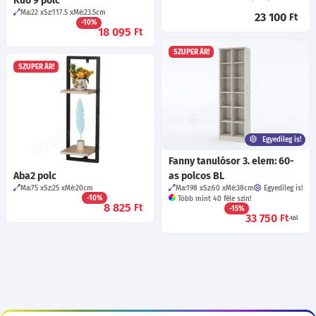
Kuó 9 polc
Ma:22
Sz:117.5
Mé:23.5
cm
23 100
Ft
-10%
18 095
Ft
SZUPER ÁR!
SZUPER ÁR!
Egyedileg is!
Fanny tanulósor 3. elem: 60-
Aba2 polc
as polcos BL
Ma:75
Sz:25
Mé:20
cm
Ma:198
Sz:60
Mé:38
cm
Egyedileg is!
-10%
Több mint 40 féle szín!
8 825
Ft
-15%
33 750
Ft
-tól