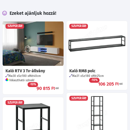
Ezeket ajánljuk hozzá!
SZUPER ÁR!
SZUPER ÁR!
Kaló RTV 3 Tv-állvány
Kaló RM8 polc
Ma:30
Sz:180
Mé:40
cm
Ma:31
Sz:180
Mé:25
cm
-10%
Választható színek!
106 205
Ft
-10%
-tól
90 815
Ft
-tól
SZUPER ÁR!
SZUPER ÁR!