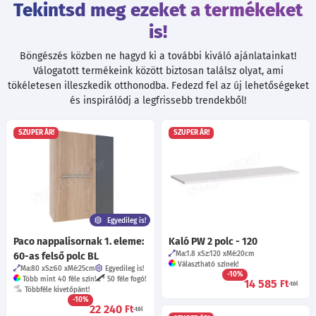
Tekintsd meg ezeket a termékeket
is!
Böngészés közben ne hagyd ki a további kiváló ajánlatainkat!
Válogatott termékeink között biztosan találsz olyat, ami
tökéletesen illeszkedik otthonodba. Fedezd fel az új lehetőségeket
és inspirálódj a legfrissebb trendekből!
SZUPER ÁR!
SZUPER ÁR!
Egyedileg is!
Paco nappalisornak 1. eleme:
Kaló PW 2 polc - 120
Ma:1.8
Sz:120
Mé:20
cm
60-as felső polc BL
Választható színek!
Ma:80
Sz:60
Mé:25
cm
Egyedileg is!
-10%
Több mint 40 féle szín!
50 féle fogó!
14 585
Ft
-tól
Többféle kivetőpánt!
-10%
22 240
Ft
-tól