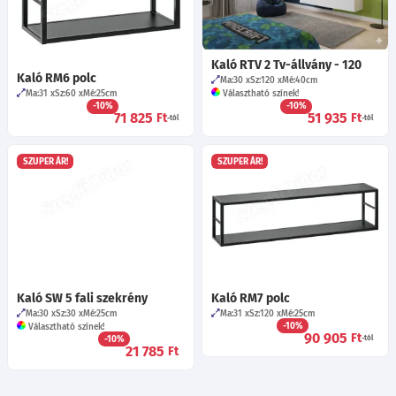
Kaló RTV 2 Tv-állvány - 120
Kaló RM6 polc
Ma:30
Sz:120
Mé:40
cm
Ma:31
Sz:60
Mé:25
cm
Választható színek!
-10%
-10%
71 825
51 935
Ft
Ft
-tól
-tól
SZUPER ÁR!
SZUPER ÁR!
Kaló SW 5 fali szekrény
Kaló RM7 polc
Ma:30
Sz:30
Mé:25
cm
Ma:31
Sz:120
Mé:25
cm
-10%
Választható színek!
90 905
Ft
-10%
-tól
21 785
Ft