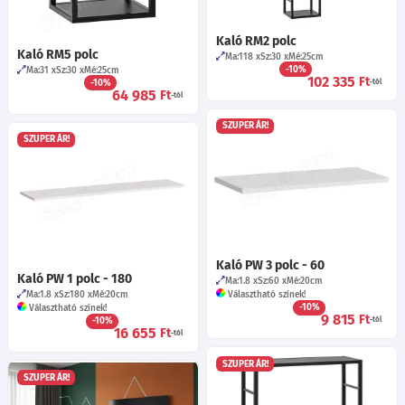
Kaló RM2 polc
Kaló RM5 polc
Ma:118
Sz:30
Mé:25
cm
-10%
Ma:31
Sz:30
Mé:25
cm
102 335
Ft
-10%
-tól
64 985
Ft
-tól
SZUPER ÁR!
SZUPER ÁR!
Kaló PW 3 polc - 60
Kaló PW 1 polc - 180
Ma:1.8
Sz:60
Mé:20
cm
Ma:1.8
Sz:180
Mé:20
cm
Választható színek!
-10%
Választható színek!
9 815
Ft
-10%
-tól
16 655
Ft
-tól
SZUPER ÁR!
SZUPER ÁR!