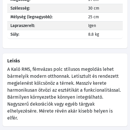
Szélesség:
30 cm
Mélység (legnagyobb):
25 cm
Lapraszerelt:
Igen
Súly:
8.8 kg
Leírás
A Kaló RM5, fémvázas polc stílusos megoldás lehet
bármelyik modern otthonnak. Letisztult és rendezett
megjelenést kölcsönöz a térnek. Masszív kerete
harmonikusan ötvözi az esztétikát a funkcionalitással.
Bármilyen környezetbe könnyen integrálható.
Nagyszerű dekorációk vagy egyéb tárgyak
elhelyezésére. Mérete révén akár kisebb helyen is
elfér.