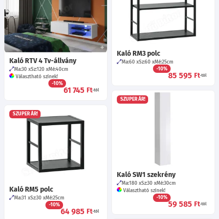
Kaló RM3 polc
Kaló RTV 4 Tv-állvány
Ma:60
Sz:60
Mé:25
cm
-10%
Ma:30
Sz:120
Mé:40
cm
85 595
Ft
-tól
Választható színek!
-10%
61 745
Ft
-tól
SZUPER ÁR!
SZUPER ÁR!
Kaló SW1 szekrény
Ma:180
Sz:30
Mé:30
cm
Kaló RM5 polc
Választható színek!
-10%
Ma:31
Sz:30
Mé:25
cm
59 585
Ft
-10%
-tól
64 985
Ft
-tól