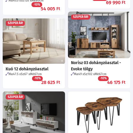
Ma:45.5
Sz:120
Mé:60
cm
69 990
Ft
-10%
54 005
Ft
SZUPER ÁR!
SZUPER ÁR!
Norisz 03 dohányzóasztal -
Kuó 12 dohányzóasztal
Evoke tölgy
Ma:47.5
Sz:67
Mé:67
cm
Ma:49
Sz:102
Mé:67
cm
-10%
-10%
28 625
46 175
Ft
Ft
SZUPER ÁR!