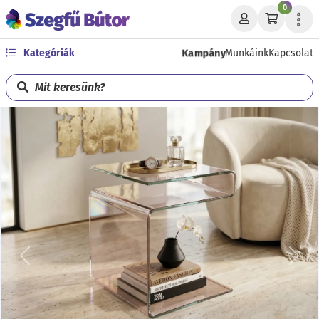
0
Kampány
Kategóriák
Munkáink
Kapcsolat
Mit keresünk?
Előző
Köve