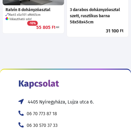
Ralvin 8 dohányzóasztal
3 darabos doháznyzóasztal
Ma:45
Sz:101
Mé:65
cm
szett, rusztikus barna
Választható szín!
58x58x45cm
-10%
55 805
Ft
-tól
31 100
Ft
Kapcsolat
4405 Nyíregyháza, Lujza utca 6.
06 70 773 87 18
06 30 570 37 33