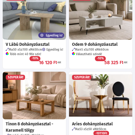
Egyedileg is!
V Lábú Dohányzóasztal
Odem 9 dohányzóasztal
Ma:50
Sz:100
Mé:50
cm
Egyedileg is!
Ma:45
Sz:100
Mé:60
cm
Több mint 40 féle szín!
Választható színek!
-10%
-10%
16 120
58 325
Ft
Ft
-tól
-tól
SZUPER ÁR!
SZUPER ÁR!
Tinon 8 dohányzóasztal -
Aries dohányzóasztal
Ma:53
Sz:50
Mé:50
cm
Karamell tölgy
-10110Ft