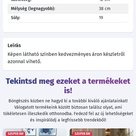
Mélység (legnagyobb):
38 cm
Súly:
19
Leírás
Képen látható színben kedvezményes áron készletről
azonnal vihető.
Tekintsd meg ezeket a termékeket
is!
Böngészés közben ne hagyd ki a további kiváló ajánlatainkat!
Válogatott termékeink között biztosan találsz olyat, ami
tökéletesen illeszkedik otthonodba. Fedezd fel az új lehetőségeket
és inspirálódj a legfrissebb trendekből!
SZUPER ÁR!
SZUPER ÁR!