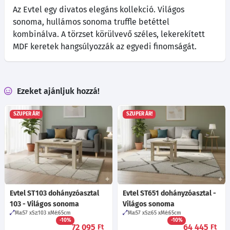
Az Evtel egy divatos elegáns kollekció. Világos
sonoma, hullámos sonoma truffle betéttel
kombinálva. A törzset körülvevő széles, lekerekített
MDF keretek hangsúlyozzák az egyedi finomságát.
Ezeket ajánljuk hozzá!
SZUPER ÁR!
SZUPER ÁR!
Evtel ST103 dohányzóasztal
Evtel ST651 dohányzóasztal -
103 - Világos sonoma
Világos sonoma
Ma:57
Sz:103
Mé:65
cm
Ma:57
Sz:65
Mé:65
cm
-10%
-10%
72 095
64 445
Ft
Ft