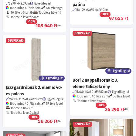
Sz:90
Mé:39
cm
Egyedileg is!
patina
Több mint 40 féle szín!
48 féle fogó!
Ma:199
Sz:55
Mé:40
cm
16 féle bútorláb!
Többféle fióksín!
-10%
Többféle kivetőpánt!
97 655
Ft
-10%
108 640
Ft
-tól
SZUPER ÁR!
SZUPER ÁR!
Egyedileg is!
Egyedileg is!
Bori 2 nappalisornak: 3.
eleme Faliszekrény
Jazz gardróbnak 2. eleme: 40-
Ma:80
Sz:60
Mé:37
cm
Egyedileg is!
es polcos
Több mint 40 féle szín!
36 féle fogó!
Ma:196
Sz:40
Mé:50
cm
Egyedileg is!
Többféle kivetőpánt!
Több mint 40 féle szín!
57 féle fogó!
-10%
Többféle fióksín!
26 290
Ft
-tól
Többféle kivetőpánt!
-10%
56 260
Ft
-tól
SZUPER ÁR!