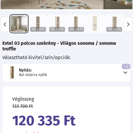
120 335 Ft
120 335 Ft
120 335 Ft
120 335 Ft
Evtel 03 polcos szekrény - Világos sonoma / sonoma
truffle
Választható kivitel/szín/opciók:
+ 2
Nyitás:
Bal oldalra nyílik
Végösszeg
133 700 Ft
120 335 Ft