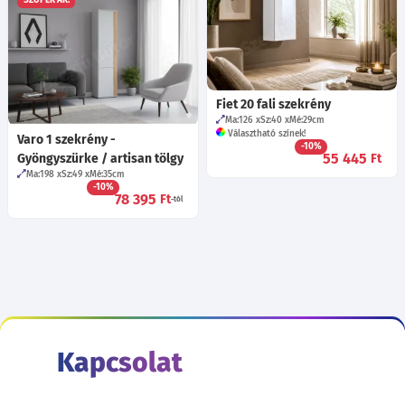
SZUPER ÁR!
Fiet 20 fali szekrény
Ma:126
Sz:40
Mé:29
cm
Választható színek!
Varo 1 szekrény -
-10%
55 445
Gyöngyszürke / artisan tölgy
Ft
Ma:198
Sz:49
Mé:35
cm
-10%
78 395
Ft
-tól
Kapcsolat