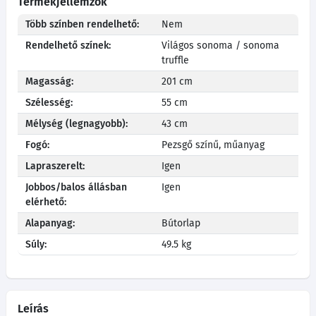
Termékjellemzők
Több színben rendelhető:
Nem
Rendelhető színek:
Világos sonoma / sonoma
truffle
Magasság:
201 cm
Szélesség:
55 cm
Mélység (legnagyobb):
43 cm
Fogó:
Pezsgő színű, műanyag
Lapraszerelt:
Igen
Jobbos/balos állásban
Igen
elérhető:
Alapanyag:
Bútorlap
Súly:
49.5 kg
Leírás