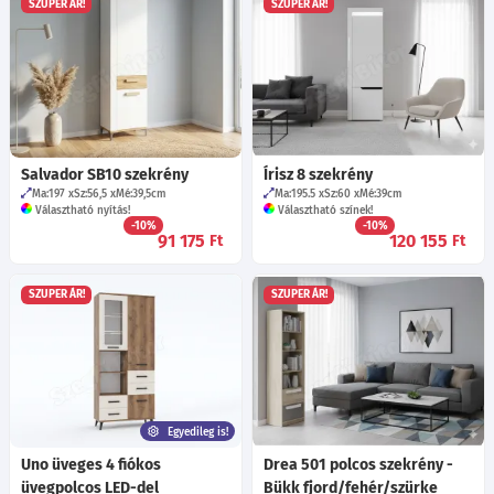
SZUPER ÁR!
SZUPER ÁR!
Salvador SB10 szekrény
Írisz 8 szekrény
Ma:197
Sz:56,5
Mé:39,5
cm
Ma:195.5
Sz:60
Mé:39
cm
Választható nyítás!
Választható színek!
-10%
-10%
91 175
120 155
Ft
Ft
SZUPER ÁR!
SZUPER ÁR!
Egyedileg is!
Uno üveges 4 fiókos
Drea 501 polcos szekrény -
üvegpolcos LED-del
Bükk fjord/fehér/szürke