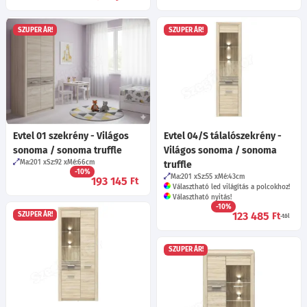
SZUPER ÁR!
SZUPER ÁR!
Evtel 01 szekrény - Világos
Evtel 04/S tálalószekrény -
sonoma / sonoma truffle
Világos sonoma / sonoma
Ma:201
Sz:92
Mé:66
cm
truffle
-10%
Ma:201
Sz:55
Mé:43
cm
193 145
Ft
Választható led világítás a polcokhoz!
Választható nyitás!
-10%
123 485
Ft
SZUPER ÁR!
-tól
SZUPER ÁR!