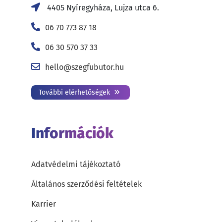
4405 Nyíregyháza, Lujza utca 6.
06 70 773 87 18
06 30 570 37 33
hello@szegfubutor.hu
További elérhetőségek
Információk
Adatvédelmi tájékoztató
Általános szerződési feltételek
Karrier