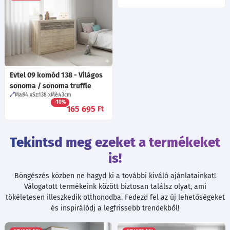
Evtel 09 komód 138 - Világos
sonoma / sonoma truffle
Ma:94
Sz:138
Mé:43
cm
-10%
165 695
Ft
Tekintsd meg ezeket a termékeket
is!
Böngészés közben ne hagyd ki a további kiváló ajánlatainkat!
Válogatott termékeink között biztosan találsz olyat, ami
tökéletesen illeszkedik otthonodba. Fedezd fel az új lehetőségeket
és inspirálódj a legfrissebb trendekből!