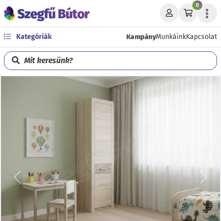
0
Kampány
Kategóriák
Munkáink
Kapcsolat
Mit keresünk?
Előző
Köve