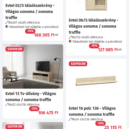
Evtel 02/S tálalószekrény -
Világos sonoma / sonoma
truffle
Evtel 06/S tálalószekrény -
Ma:201
Sz:85
Mé:43
cm
Világos sonoma / sonoma
Választható led világítás a polcokhoz!
-10%
truffle
168 305
Ft
-tól
Ma:133
Sz:85
Mé:43
cm
Választható led világítás a polcokhoz!
-10%
127 085
Ft
SZUPER ÁR!
-tól
SZUPER ÁR!
Evtel 13 Tv-állvány - Világos
sonoma / sonoma truffle
Ma:52
Sz:138
Mé:43
cm
Evtel 16 polc 136 - Világos
-10%
106 475
Ft
sonoma / sonoma truffle
Ma:24
Sz:136
Mé:21
cm
-10%
25 115
Ft
SZUPER ÁR!