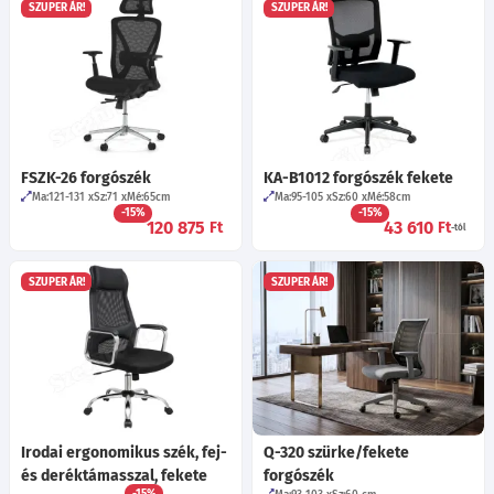
SZUPER ÁR!
SZUPER ÁR!
FSZK-26 forgószék
KA-B1012 forgószék fekete
Ma:121-131
Sz:71
Mé:65
cm
Ma:95-105
Sz:60
Mé:58
cm
-15%
-15%
120 875
43 610
Ft
Ft
-tól
SZUPER ÁR!
SZUPER ÁR!
Irodai ergonomikus szék, fej-
Q-320 szürke/fekete
és deréktámasszal, fekete
forgószék
-15%