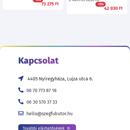
Ma:93-103
Sz:60
cm
73 275
Ft
-15%
42 930
Ft
Kapcsolat
4405 Nyíregyháza, Lujza utca 6.
06 70 773 87 18
06 30 570 37 33
hello@szegfubutor.hu
További elérhetőségek