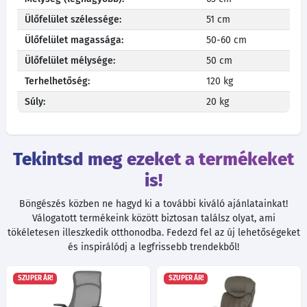
Ülőfelület szélessége:
51 cm
Ülőfelület magassága:
50-60 cm
Ülőfelület mélysége:
50 cm
Terhelhetőség:
120 kg
Súly:
20 kg
Tekintsd meg ezeket a termékeket
is!
Böngészés közben ne hagyd ki a további kiváló ajánlatainkat!
Válogatott termékeink között biztosan találsz olyat, ami
tökéletesen illeszkedik otthonodba. Fedezd fel az új lehetőségeket
és inspirálódj a legfrissebb trendekből!
SZUPER ÁR!
SZUPER ÁR!