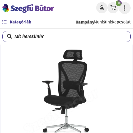
0
Kampány
Kategóriák
Munkáink
Kapcsolat
Mit keresünk?
Előző
Köve