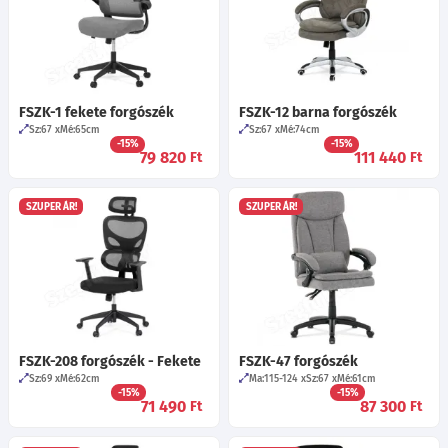
FSZK-1 fekete forgószék
FSZK-12 barna forgószék
Sz:67
Mé:65
cm
Sz:67
Mé:74
cm
-15%
-15%
79 820
111 440
Ft
Ft
SZUPER ÁR!
SZUPER ÁR!
FSZK-208 forgószék - Fekete
FSZK-47 forgószék
Sz:69
Mé:62
cm
Ma:115-124
Sz:67
Mé:61
cm
-15%
-15%
71 490
87 300
Ft
Ft