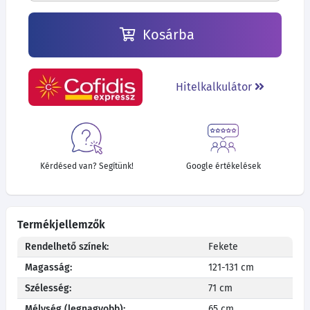
Kosárba
Hitelkalkulátor
Kérdésed van? Segítünk!
Google értékelések
Termékjellemzők
Rendelhető színek:
Fekete
Magasság:
121-131 cm
Szélesség:
71 cm
Mélység (legnagyobb):
65 cm