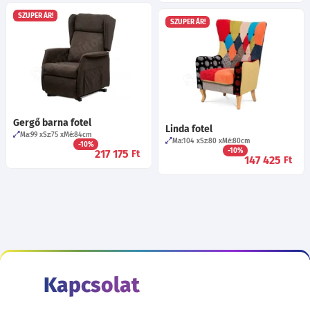
SZUPER ÁR!
SZUPER ÁR!
Gergő barna fotel
Linda fotel
Ma:99
Sz:75
Mé:84
cm
Ma:104
Sz:80
Mé:80
cm
-10%
-10%
217 175
Ft
147 425
Ft
Kapcsolat