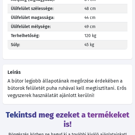
Ülőfelület szélessége:
48 cm
Ülőfelület magassága:
44 cm
Ülőfelület mélysége:
49 cm
Terhelhetőség:
120 kg
Súly:
45 kg
Leírás
A bútor legjobb állapotának megőrzése érdekében a
bútorok felületét puha ruhával kell megtisztítani. Erős
vegyszerek használatát ajánlott kerülni!
Tekintsd meg ezeket a termékeket
is!
Böngészés közben ne hagyd ki a további kiváló ajánlatainkat!