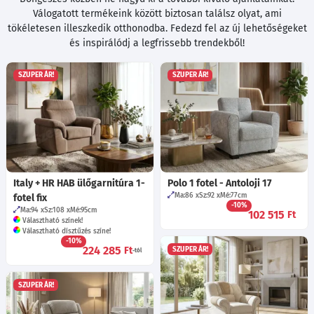
Válogatott termékeink között biztosan találsz olyat, ami
tökéletesen illeszkedik otthonodba. Fedezd fel az új lehetőségeket
és inspirálódj a legfrissebb trendekből!
SZUPER ÁR!
SZUPER ÁR!
Italy + HR HAB ülőgarnitúra 1-
Polo 1 fotel - Antoloji 17
Ma:86
Sz:92
Mé:77
cm
fotel fix
-10%
Ma:94
Sz:108
Mé:95
cm
102 515
Ft
Választható színek!
Választható dísztűzés színe!
-10%
224 285
Ft
SZUPER ÁR!
-tól
SZUPER ÁR!