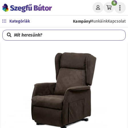
0
Kampány
Kategóriák
Munkáink
Kapcsolat
Mit keresünk?
Előző
Köve