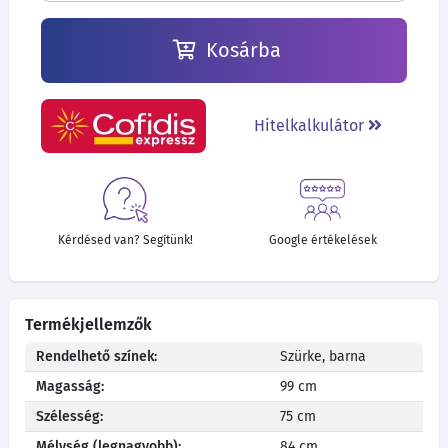
Kosárba
Hitelkalkulátor
Kérdésed van? Segítünk!
Google értékelések
Termékjellemzők
Rendelhető színek:
Szürke, barna
Magasság:
99 cm
Szélesség:
75 cm
Mélység (legnagyobb):
84 cm