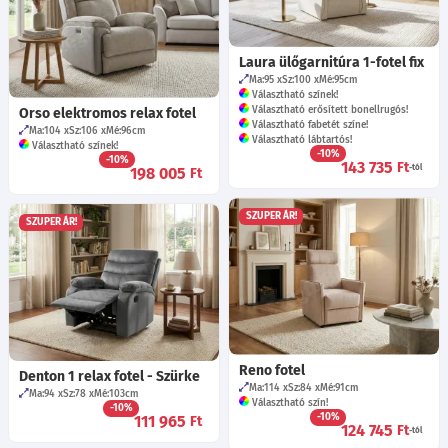
Laura ülőgarnitúra 1-fotel fix
Ma:95
Sz:100
Mé:95
cm
Választható színek!
Választható erősített bonellrugós!
Orso elektromos relax fotel
Választható fabetét színe!
Ma:104
Sz:106
Mé:96
cm
Választható lábtartós!
Választható színek!
-10%
-10%
143 735
Ft
-tól
198 005
Ft
SZUPER ÁR!
SZUPER ÁR!
Reno fotel
Denton 1 relax fotel - Szürke
Ma:114
Sz:84
Mé:91
cm
Ma:94
Sz:78
Mé:103
cm
Választható szín!
-10%
-10%
111 965
Ft
124 745
Ft
-tól