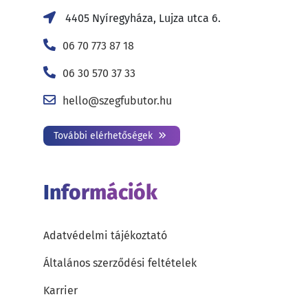
4405 Nyíregyháza, Lujza utca 6.
06 70 773 87 18
06 30 570 37 33
hello@szegfubutor.hu
További elérhetőségek
Információk
Adatvédelmi tájékoztató
Általános szerződési feltételek
Karrier