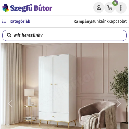
0
Kampány
Kategóriák
Munkáink
Kapcsolat
Mit keresünk?
Előző
Köve