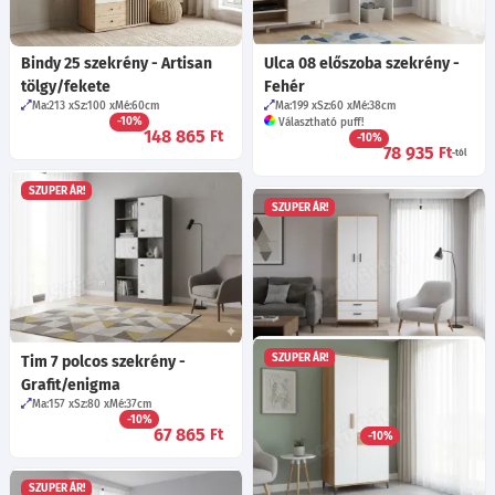
Bindy 25 szekrény - Artisan
Ulca 08 előszoba szekrény -
tölgy/fekete
Fehér
Ma:213
Sz:100
Mé:60
cm
Ma:199
Sz:60
Mé:38
cm
-10%
Választható puff!
148 865
Ft
-10%
78 935
Ft
-tól
SZUPER ÁR!
SZUPER ÁR!
SZUPER ÁR!
Tim 7 polcos szekrény -
Cipora CN9 szekrény -
Grafit/enigma
Nagano tölgy/mf. fehér
Ma:157
Sz:80
Mé:37
cm
-10%
Ma:194.5
Sz:71.5
Mé:37
cm
67 865
Ft
-10%
86 045
Ft
SZUPER ÁR!