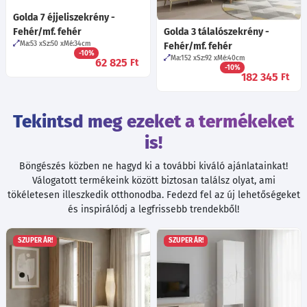
Golda 7 éjjeliszekrény -
Fehér/mf. fehér
Golda 3 tálalószekrény -
Ma:53
Sz:50
Mé:34
cm
Fehér/mf. fehér
-10%
Ma:152
Sz:92
Mé:40
cm
62 825
Ft
-10%
182 345
Ft
Tekintsd meg ezeket a termékeket
is!
Böngészés közben ne hagyd ki a további kiváló ajánlatainkat!
Válogatott termékeink között biztosan találsz olyat, ami
tökéletesen illeszkedik otthonodba. Fedezd fel az új lehetőségeket
és inspirálódj a legfrissebb trendekből!
SZUPER ÁR!
SZUPER ÁR!