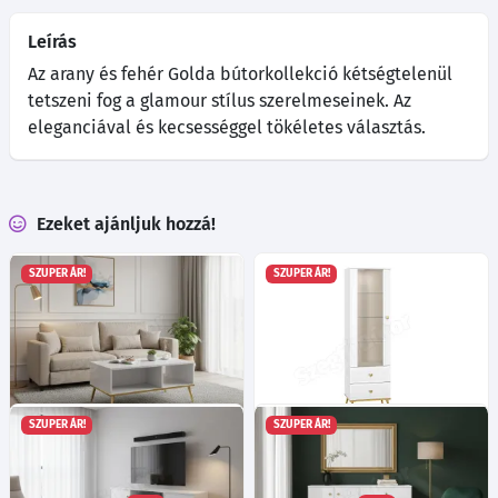
Leírás
Az arany és fehér Golda bútorkollekció kétségtelenül
tetszeni fog a glamour stílus szerelmeseinek. Az
eleganciával és kecsességgel tökéletes választás.
Ezeket ajánljuk hozzá!
SZUPER ÁR!
SZUPER ÁR!
SZUPER ÁR!
SZUPER ÁR!
Golda 8 dohanyzóasztal -
Golda 2 tálalószekrény -
Fehér/mf. fehér
Fehér/mf. fehér
Ma:42
Sz:90
Mé:60
cm
Ma:190
Sz:55
Mé:40
cm