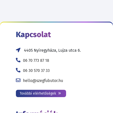
Kapcsolat
4405 Nyíregyháza, Lujza utca 6.
06 70 773 87 18
06 30 570 37 33
hello@szegfubutor.hu
További elérhetőségek