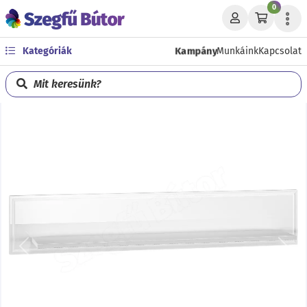
0
Kampány
Kategóriák
Munkáink
Kapcsolat
Mit keresünk?
Előző
Köve