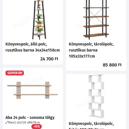
Könyvespolc, álló polc,
Könyvespolc, tárolópolc,
rusztikus barna 34x34x158cm
rusztikus barna
105x33x177cm
24 700
Ft
85 800
Ft
SZUPER ÁR!
Aba 24 polc - sonoma tölgy
Ma:42
Sz:120
Mé:18
cm
Könyvespolc, tárolópolc,
-10%