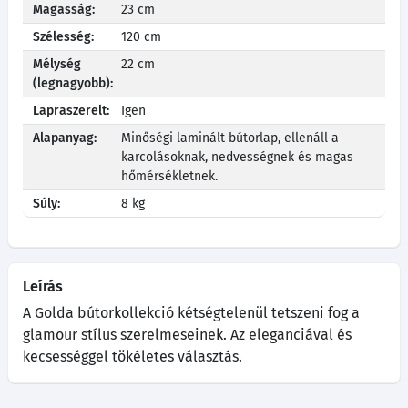
Magasság:
23 cm
Szélesség:
120 cm
Mélység
22 cm
(legnagyobb):
Lapraszerelt:
Igen
Alapanyag:
Minőségi laminált bútorlap, ellenáll a
karcolásoknak, nedvességnek és magas
hőmérsékletnek.
Súly:
8 kg
Leírás
A Golda bútorkollekció kétségtelenül tetszeni fog a
glamour stílus szerelmeseinek. Az eleganciával és
kecsességgel tökéletes választás.