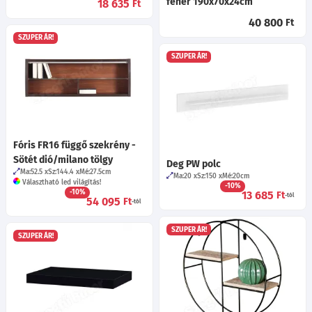
fehér 190x70x24cm
18 635
Ft
40 800
Ft
SZUPER ÁR!
SZUPER ÁR!
Fóris FR16 függő szekrény -
Sötét dió/milano tölgy
Deg PW polc
Ma:52.5
Sz:144.4
Mé:27.5
cm
Ma:20
Sz:150
Mé:20
cm
Választható led világítás!
-10%
-10%
13 685
Ft
-tól
54 095
Ft
-tól
SZUPER ÁR!
SZUPER ÁR!