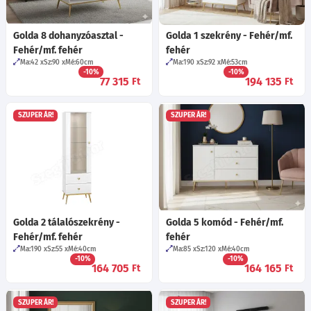
Golda 8 dohanyzóasztal -
Golda 1 szekrény - Fehér/mf.
Fehér/mf. fehér
fehér
Ma:42
Sz:90
Mé:60
cm
Ma:190
Sz:92
Mé:53
cm
-10%
-10%
77 315
194 135
Ft
Ft
SZUPER ÁR!
SZUPER ÁR!
Golda 2 tálalószekrény -
Golda 5 komód - Fehér/mf.
Fehér/mf. fehér
fehér
Ma:190
Sz:55
Mé:40
cm
Ma:85
Sz:120
Mé:40
cm
-10%
-10%
164 705
164 165
Ft
Ft
SZUPER ÁR!
SZUPER ÁR!