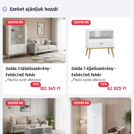
Ezeket ajánljuk hozzá!
SZUPER ÁR!
SZUPER ÁR!
Golda 3 tálalószekrény -
Golda 7 éjjeliszekrény -
Fehér/mf. fehér
Fehér/mf. fehér
Ma:152
Sz:92
Mé:40
cm
Ma:53
Sz:50
Mé:34
cm
-10%
-10%
182 345
62 825
Ft
Ft
SZUPER ÁR!
SZUPER ÁR!