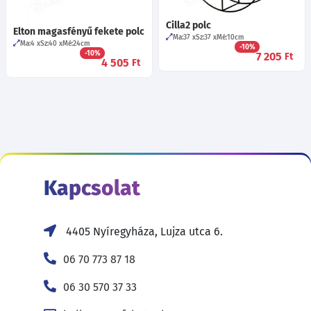
Cilla2 polc
Elton magasfényű fekete polc
Ma:37
Sz:37
Mé:10
cm
Ma:4
Sz:40
Mé:24
cm
-10%
-10%
7 205
Ft
4 505
Ft
Kapcsolat
4405 Nyíregyháza, Lujza utca 6.
06 70 773 87 18
06 30 570 37 33