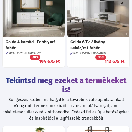
Golda 4 komód - Fehér/mf.
Golda 6 Tv-állvány -
fehér
Fehér/mf. fehér
Ma:85
Sz:160
Mé:40
cm
Ma:53
Sz:160
Mé:40
cm
-10%
-10%
194 675
113 675
Ft
Ft
Tekintsd meg ezeket a termékeket
is!
Böngészés közben ne hagyd ki a további kiváló ajánlatainkat!
Válogatott termékeink között biztosan találsz olyat, ami
tökéletesen illeszkedik otthonodba. Fedezd fel az új lehetőségeket
és inspirálódj a legfrissebb trendekből!