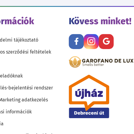
ormációk
Kövess minket!
delmi tájékoztató
os szerződési feltételek
teladóknak
lés-bejelentési rendszer
 Marketing adatkezelés
ási információk
ia