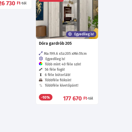
26 730
Ft
-tól
Egyedileg is!
Dóra gardrób 205
Ma:199.6
Sz:205
Mé:51
cm
Egyedileg is!
Több mint 40 féle szín!
56 féle fogó!
6 féle bútorláb!
Többféle fióksín!
Többféle kivetőpánt!
177 670
-10%
Ft
-tól