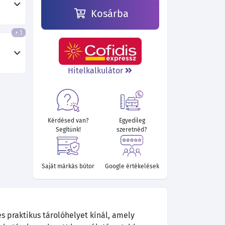
Kosárba
+ 1
164 800 Ft
187 570 Ft
193 960 Ft
162 460 Ft
351 280 Ft
331 030 Ft
Hitelkalkulátor
Kérdésed van?
Egyedileg
Segítünk!
szeretnéd?
Saját márkás bútor
Google értékelések
s praktikus tárolóhelyet kínál, amely