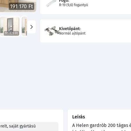
Fogó:
R-19 (9,6) fogantyú
191 170 Ft
Kivetőpánt:
Normál ajtópánt
171 820 Ft
167 770 Ft
167 770 Ft
170 290 Ft
169 930 Ft
161 560 Ft
Leírás
A Helen gardrób 200 tágas é
relt, saját gyártású