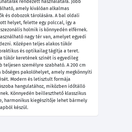
ruhatárak rendezett használatára. Jobb
lálható, amely kiválóan alkalmas
ők és dobozok tárolására. A bal oldali
t helyet, felette egy polccal, így a
szezonális holmik is könnyedén elférnek.
használható nagy tér van, amelyet egyedi
dezni. Középen teljes alakos tükör
raktikus és optikailag tágítja a teret.
 tükör keretének színét is egyedileg
rób teljesen személyre szabható. A 200 cm
a a bőséges pakolóhelyet, amely megkönnyíti
ét. Modern és letisztult formája
lószoba hangulatához, miközben időtálló
rnek. Könnyedén beilleszthető klasszikus
e, harmonikus kiegészítője lehet bármely
apból készül.