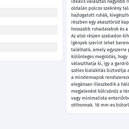
ideális választás nagyobb 
oldalán polcos szekrény ta
hajtogatott ruhák, kiegészít
részben egy akasztórúd kapot
hosszabb ruhadarabok és a 
Az alsó részen szabadon ki
igények szerint lehet beren
található, amely egyszerre p
Különleges megoldás, hogy a
választhatja ki, így a gard
széles kialakítás biztosítj
a mindennapok rendszerezés
elegánsan illeszkedik a há
megjelenést kölcsönöz a té
vagy minimalista enteriőrb
otthonnak. 18 mm-es bútorl