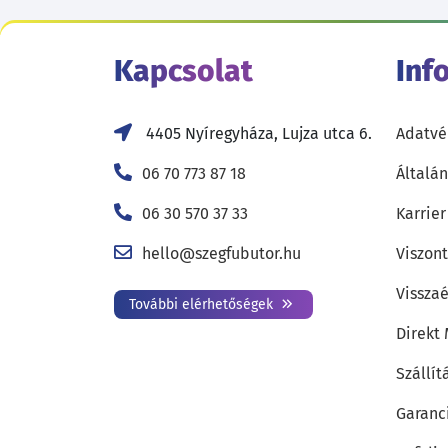
Kapcsolat
Inf
4405 Nyíregyháza, Lujza utca 6.
Adatvé
06 70 773 87 18
Általán
06 30 570 37 33
Karrier
hello@szegfubutor.hu
Viszon
Visszaé
További elérhetőségek
Direkt
Szállít
Garanc