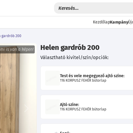
Kampány
Kezdőlap
Új
 gardrób 200
Helen gardrób 200
 mi is van a képen!
Választható kivitel/szín/opciók:
Test és vele megegyező ajtó színe:
116 KORPUSZ FEHÉR bútorlap
Ajtó színe:
116 KORPUSZ FEHÉR bútorlap
Következő