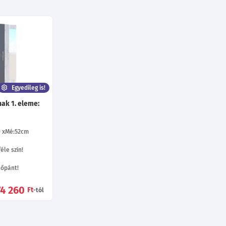
Egyedileg is!
ak 1. eleme:
0
Mé:52
cm
éle szín!
tőpánt!
74 260
Ft
-tól