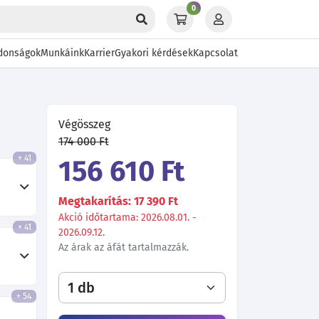
0
donságok
Munkáink
Karrier
Gyakori kérdések
Kapcsolat
Végösszeg
174 000 Ft
+ 41
156 610 Ft
Megtakarítás: 17 390 Ft
Akció időtartama: 2026.08.01. -
+ 41
2026.09.12.
Az árak az áfát tartalmazzák.
+ 54