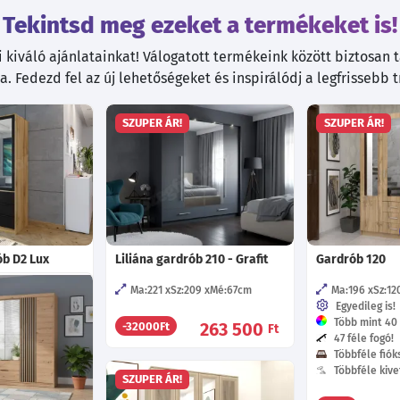
Tekintsd meg ezeket a termékeket is!
kiváló ajánlatainkat! Válogatott termékeink között biztosan ta
. Fedezd fel az új lehetőségeket és inspirálódj a legfrissebb 
SZUPER ÁR!
SZUPER ÁR!
b D2 Lux
Liliána gardrób 210 - Grafit
Gardrób 120
cm
Ma:221
Sz:209
Mé:67
cm
Ma:196
Sz:12
zínek!
Egyedileg is!
agasítás!
Több mint 40 f
263 500
-32000Ft
Ft
47 féle fogó!
Többféle fióks
97 285
Ft
-tól
Többféle kive
SZUPER ÁR!