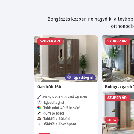
Böngészés közben ne hagyd ki a további 
otthonodba
SZUPER ÁR!
SZUPER ÁR!
Egyedileg is!
Gardrób 160
Bologna gardró
Ma:196
Sz:160
Mé:49.8
cm
Sz:100
Mé:58
SZUPER ÁR!
Egyedileg is!
Választható s
Több mint 40 féle szín!
Választható m
46 féle fogó!
Többféle fióksín!
1
-10%
Többféle kivetőpánt!