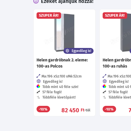
Ezeket ajánljuk hozzá!
SZUPER ÁR!
SZUPER ÁR!
Egyedileg is!
Helen gardróbnak 2. eleme:
Helen gardróbn
100-as Polcos
100-as ruhás
Ma:196
Sz:100
Mé:52
cm
Ma:196
Sz:10
Egyedileg is!
Egyedileg is!
Több mint 40 féle szín!
Több mint 40 f
57 féle fogó!
57 féle fogó!
Többféle kivetőpánt!
Többféle kive
82 450
-10%
-10%
Ft
-tól