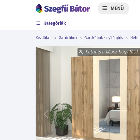
MENÜ
Kategóriák
Kezdőlap
Gardróbok
Gardróbok - nyílóajtós
Helen
Kattints a képre, hogy lásd,
Előző