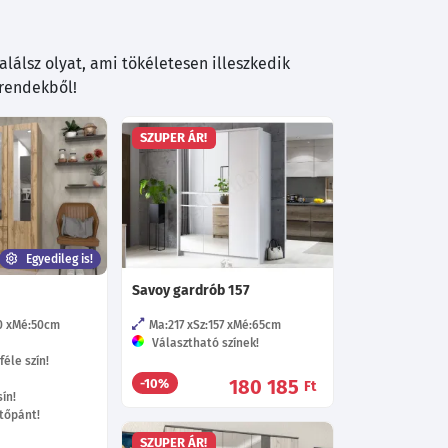
lálsz olyat, ami tökéletesen illeszkedik
trendekből!
SZUPER ÁR!
Egyedileg is!
Savoy gardrób 157
0
Mé:50
cm
Ma:217
Sz:157
Mé:65
cm
Választható színek!
éle szín!
180 185
-10%
Ft
ín!
tőpánt!
SZUPER ÁR!