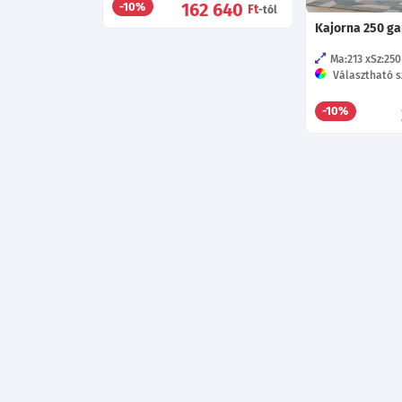
162 640
-10%
Ft
-tól
Kajorna 250 g
Ma:213
Sz:250
Választható sz
-10%