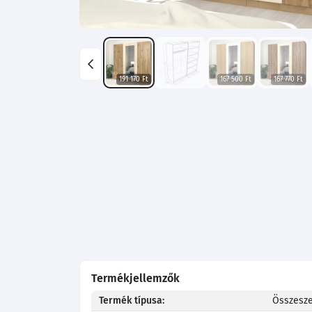
191 170 Ft
167 500 Ft
167 770 Ft
Termékjellemzők
Termék típusa:
Összesze