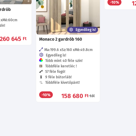
1
-10%
ardrób
Mé:60
cm
ín!
Egyedileg is!
260 645
Ft
Monaco 2 gardrób 160
Ma:199.6
Sz:160
Mé:49.8
cm
Egyedileg is!
Több mint 40 féle szín!
Többféle keretléc !
57 féle fogó!
9 féle bútorláb!
Többféle kivetőpánt!
158 680
-10%
Ft
-tól