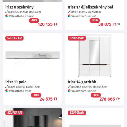
Írisz 8 szekrény
Írisz 17 éjjeliszekrény bal
Ma:195.5
Sz:60
Mé:39
cm
Ma:48
Sz:54
Mé:40
cm
Választható színek!
Választható színek!
-10%
-10%
120 155
38 075
Ft
Ft
-tól
SZUPER ÁR!
SZUPER ÁR!
Írisz 11 polc
Írisz 14 gardrób
Ma:21
Sz:152
Mé:21.5
cm
Ma:205.5
Sz:164
Mé:54.5
cm
Választható szín!
Választható színek!
-10%
-10%
24 575
276 665
Ft
Ft
SZUPER ÁR!
SZUPER ÁR!