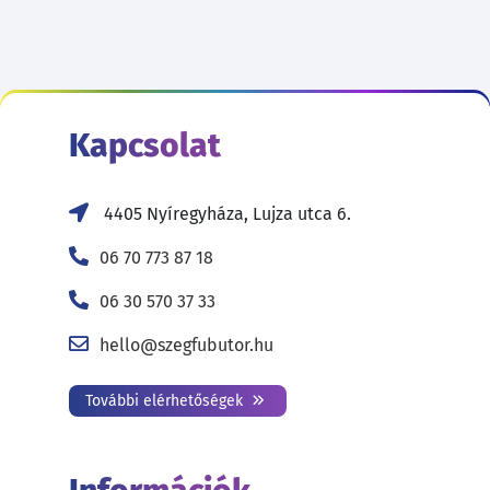
Kapcsolat
4405 Nyíregyháza, Lujza utca 6.
06 70 773 87 18
06 30 570 37 33
hello@szegfubutor.hu
További elérhetőségek