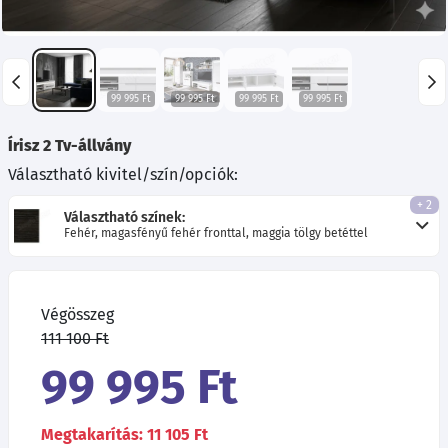
99 995 Ft
99 995 Ft
99 995 Ft
99 995 Ft
Írisz 2 Tv-állvány
Választható kivitel/szín/opciók:
+ 2
Választható színek:
Fehér, magasfényű fehér fronttal, maggia tölgy betéttel
Végösszeg
111 100 Ft
99 995 Ft
Megtakarítás: 11 105 Ft