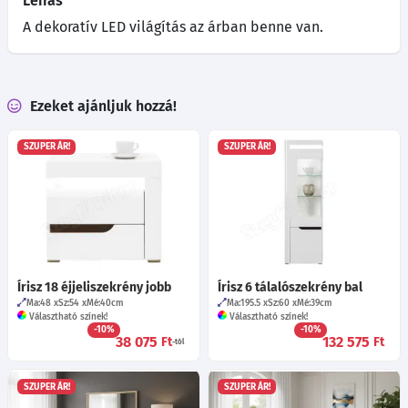
Leírás
A dekoratív LED világítás az árban benne van.
Ezeket ajánljuk hozzá!
SZUPER ÁR!
SZUPER ÁR!
Írisz 18 éjjeliszekrény jobb
Írisz 6 tálalószekrény bal
Ma:48
Sz:54
Mé:40
cm
Ma:195.5
Sz:60
Mé:39
cm
Választható színek!
Választható színek!
-10%
-10%
38 075
132 575
Ft
Ft
-tól
SZUPER ÁR!
SZUPER ÁR!