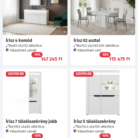
Írisz 4 komód
Írisz 02 asztal
Ma:89
Sz:152
Mé:39
cm
Ma:76.5
Sz:160-200
Mé:90
cm
Választható színek!
Választható szín!
-10%
-10%
147 245
115 475
Ft
Ft
SZUPER ÁR!
SZUPER ÁR!
Írisz 7 tálalószekrény jobb
Írisz 5 tálalószekrény
Ma:195.5
Sz:60
Mé:39
cm
Ma:134.5
Sz:100
Mé:39
cm
Választható színek!
Választható színek!
-10%
-10%