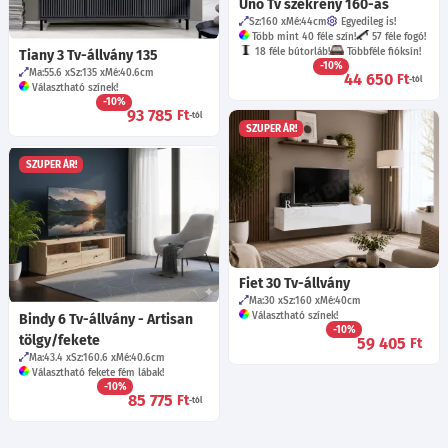
Uno Tv szekrény 160-as
Sz:160
Mé:44
cm
Egyedileg is!
Több mint 40 féle szín!
57 féle fogó!
18 féle bútorláb!
Többféle fióksín!
Tiany 3 Tv-állvány 135
-10%
Ma:55.6
Sz:135
Mé:40.6
cm
44 650
Ft
-tól
Választható színek!
-10%
93 785
Ft
-tól
SZUPER ÁR!
SZUPER ÁR!
Fiet 30 Tv-állvány
Ma:30
Sz:160
Mé:40
cm
Választható színek!
Bindy 6 Tv-állvány - Artisan
-10%
tölgy/fekete
59 405
Ft
Ma:43.4
Sz:160.6
Mé:40.6
cm
Választható fekete fém lábak!
-10%
85 775
Ft
-tól