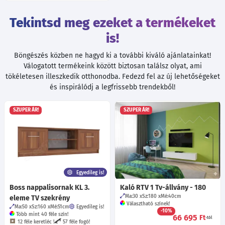
Tekintsd meg ezeket a termékeket
is!
Böngészés közben ne hagyd ki a további kiváló ajánlatainkat!
Válogatott termékeink között biztosan találsz olyat, ami
tökéletesen illeszkedik otthonodba. Fedezd fel az új lehetőségeket
és inspirálódj a legfrissebb trendekből!
SZUPER ÁR!
SZUPER ÁR!
Egyedileg is!
Boss nappalisornak KL 3.
Kaló RTV 1 Tv-állvány - 180
Ma:30
Sz:180
Mé:40
cm
eleme TV szekrény
Választható színek!
Ma:50
Sz:160
Mé:51
cm
Egyedileg is!
-10%
Több mint 40 féle szín!
66 695
Ft
-tól
12 féle keretléc !
57 féle fogó!