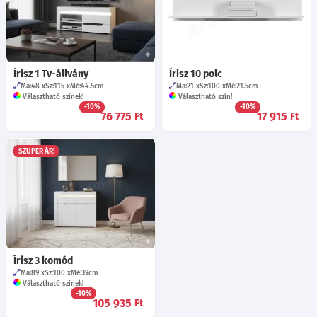
Írisz 1 Tv-állvány
Írisz 10 polc
Ma:48
Sz:115
Mé:44.5
cm
Ma:21
Sz:100
Mé:21.5
cm
Választható színek!
Választható szín!
-10%
-10%
76 775
17 915
Ft
Ft
SZUPER ÁR!
Írisz 3 komód
Ma:89
Sz:100
Mé:39
cm
Választható színek!
-10%
105 935
Ft