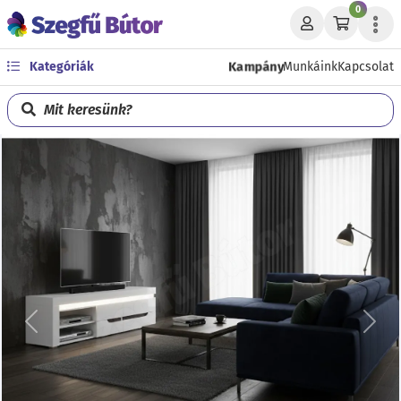
0
Kampány
Kategóriák
Munkáink
Kapcsolat
Mit keresünk?
Előző
Köve