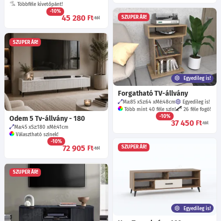
Többféle kivetőpánt!
-10%
45 280
Ft
SZUPER ÁR!
-tól
SZUPER ÁR!
Egyedileg is!
Forgatható TV-állvány
Ma:85
Sz:64
Mé:48
cm
Egyedileg is!
Több mint 40 féle szín!
26 féle fogó!
-10%
Odem 5 Tv-állvány - 180
37 450
Ft
-tól
Ma:45
Sz:180
Mé:41
cm
Választható színek!
-10%
72 905
Ft
SZUPER ÁR!
-tól
SZUPER ÁR!
Egyedileg is!