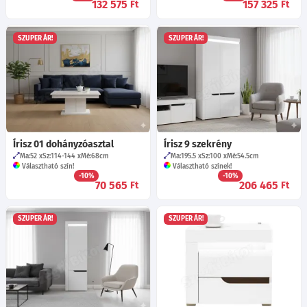
132 575
157 325
Ft
Ft
SZUPER ÁR!
SZUPER ÁR!
Írisz 01 dohányzóasztal
Írisz 9 szekrény
Ma:52
Sz:114-144
Mé:68
cm
Ma:195.5
Sz:100
Mé:54.5
cm
Választható szín!
Választható színek!
-10%
-10%
70 565
206 465
Ft
Ft
SZUPER ÁR!
SZUPER ÁR!