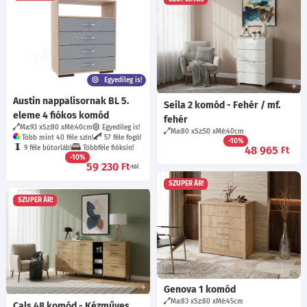
Egyedileg is!
Austin nappalisornak BL 5.
Seila 2 komód - Fehér / mf.
eleme 4 fiókos komód
fehér
Ma:93
Sz:80
Mé:40
cm
Egyedileg is!
Ma:80
Sz:50
Mé:40
cm
Több mint 40 féle szín!
57 féle fogó!
-10%
9 féle bútorláb!
Többféle fióksín!
48 965
Ft
-10%
59 230
Ft
-tól
SZUPER ÁR!
SZUPER ÁR!
Genova 1 komód
Ma:83
Sz:80
Mé:45
cm
Cals 48 komód - Kézműves