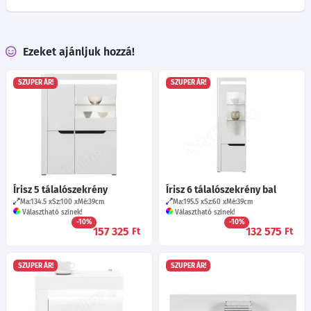
Ezeket ajánljuk hozzá!
SZUPER ÁR!
SZUPER ÁR!
Írisz 5 tálalószekrény
Írisz 6 tálalószekrény bal
Ma:134.5
Sz:100
Mé:39
cm
Ma:195.5
Sz:60
Mé:39
cm
Választható színek!
Választható színek!
-10%
-10%
157 325
132 575
Ft
Ft
SZUPER ÁR!
SZUPER ÁR!