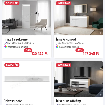
SZUPER ÁR!
SZUPER ÁR!
Írisz 8 szekrény
Írisz 4 komód
Ma:195.5
Sz:60
Mé:39
cm
Ma:89
Sz:152
Mé:39
cm
Választható színek!
Választható színek!
-10%
-10%
120 155
147 245
Ft
Ft
SZUPER ÁR!
SZUPER ÁR!
Írisz 11 polc
Írisz 1 Tv-állvány