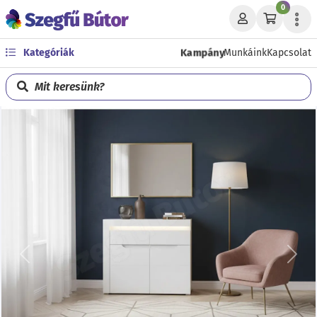
0
Kampány
Kategóriák
Munkáink
Kapcsolat
Mit keresünk?
Előző
Köve