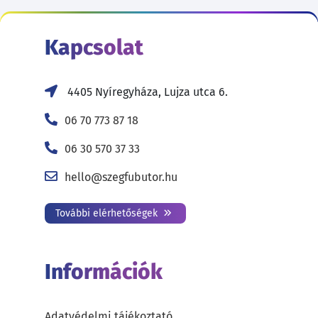
Kapcsolat
4405 Nyíregyháza, Lujza utca 6.
06 70 773 87 18
06 30 570 37 33
hello@szegfubutor.hu
További elérhetőségek
Információk
Adatvédelmi tájékoztató