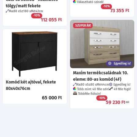
Választható színek!
tölgy/matt fekete
-10%
73 355
Ft
Ma:88
Sz:180
Mé:42
cm
-10%
112 055
Ft
SZUPER ÁR!
Egyedileg is!
Maxim termékcsaládnak 10.
eleme: 80-as komód (4F)
Komód két ajtóval, fekete
Ma:80
Sz:80
Mé:44
cm
Egyedileg is!
80x40x76cm
Több mint 40 féle szín!
49 féle fogó!
Többféle fióksín!
65 000
Ft
-10%
59 230
Ft
-tól