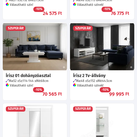
Ma:21
Sz:152
Mé:21.5
cm
Ma:48
Sz:115
Mé:44.5
cm
Választható szín!
Választható színek!
-10%
-10%
24 575
76 775
Ft
Ft
SZUPER ÁR!
SZUPER ÁR!
Írisz 01 dohányzóasztal
Írisz 2 Tv-állvány
Ma:52
Sz:114-144
Mé:68
cm
Ma:48
Sz:152
Mé:44.5
cm
Választható szín!
Választható színek!
-10%
-10%
70 565
99 995
Ft
Ft
SZUPER ÁR!
SZUPER ÁR!