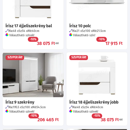
Írisz 17 éjjeliszekrény bal
Írisz 10 polc
Ma:48
Sz:54
Mé:40
cm
Ma:21
Sz:100
Mé:21.5
cm
Választható színek!
Választható szín!
-10%
-10%
38 075
17 915
Ft
Ft
-tól
SZUPER ÁR!
SZUPER ÁR!
Írisz 9 szekrény
Írisz 18 éjjeliszekrény jobb
Ma:195.5
Sz:100
Mé:54.5
cm
Ma:48
Sz:54
Mé:40
cm
Választható színek!
Választható színek!
-10%
-10%
206 465
38 075
Ft
Ft
-tól