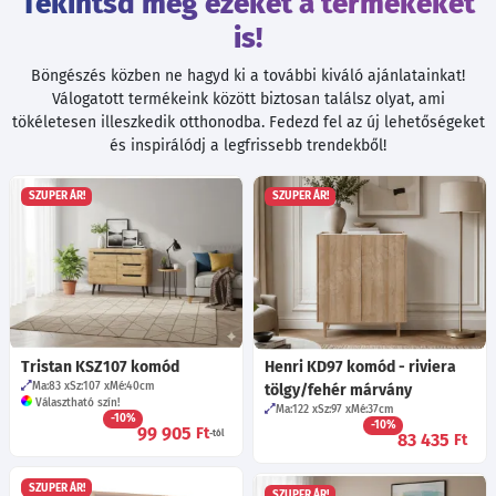
Tekintsd meg ezeket a termékeket
is!
Böngészés közben ne hagyd ki a további kiváló ajánlatainkat!
Válogatott termékeink között biztosan találsz olyat, ami
tökéletesen illeszkedik otthonodba. Fedezd fel az új lehetőségeket
és inspirálódj a legfrissebb trendekből!
SZUPER ÁR!
SZUPER ÁR!
Tristan KSZ107 komód
Henri KD97 komód - riviera
Ma:83
Sz:107
Mé:40
cm
tölgy/fehér márvány
Választható szín!
Ma:122
Sz:97
Mé:37
cm
-10%
-10%
99 905
Ft
-tól
83 435
Ft
SZUPER ÁR!
SZUPER ÁR!