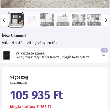
105 935 Ft
105 935 Ft
105 935 Ft
105 935 Ft
105 
Írisz 3 komód
Választható kivitel/szín/opciók:
+ 2
Választható színek:
Fehér, magasfényű fehér fronttal, maggia tölgy betéttel
Végösszeg
117 700 Ft
105 935 Ft
Megtakarítás: 11 765 Ft