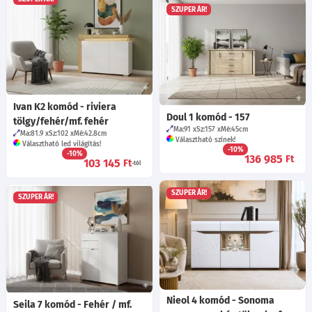
SZUPER ÁR!
Ivan K2 komód - riviera
Doul 1 komód - 157
tölgy/fehér/mf. fehér
Ma:91
Sz:157
Mé:45
cm
Ma:81.9
Sz:102
Mé:42.8
cm
Választható színek!
Választható led világítás!
-10%
-10%
136 985
Ft
103 145
Ft
-tól
SZUPER ÁR!
SZUPER ÁR!
Nieol 4 komód - Sonoma
Seila 7 komód - Fehér / mf.