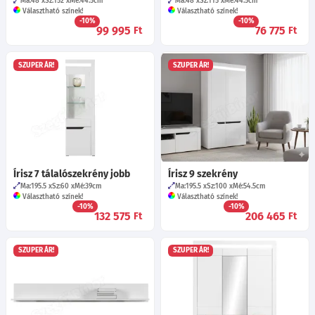
Ma:48
Sz:152
Mé:44.5
cm
Ma:48
Sz:115
Mé:44.5
cm
Választható színek!
Választható színek!
-10%
-10%
99 995
76 775
Ft
Ft
SZUPER ÁR!
SZUPER ÁR!
Írisz 7 tálalószekrény jobb
Írisz 9 szekrény
Ma:195.5
Sz:60
Mé:39
cm
Ma:195.5
Sz:100
Mé:54.5
cm
Választható színek!
Választható színek!
-10%
-10%
132 575
206 465
Ft
Ft
SZUPER ÁR!
SZUPER ÁR!