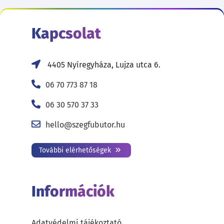
Kapcsolat
4405 Nyíregyháza, Lujza utca 6.
06 70 773 87 18
06 30 570 37 33
hello@szegfubutor.hu
További elérhetőségek
Információk
Adatvédelmi tájékoztató