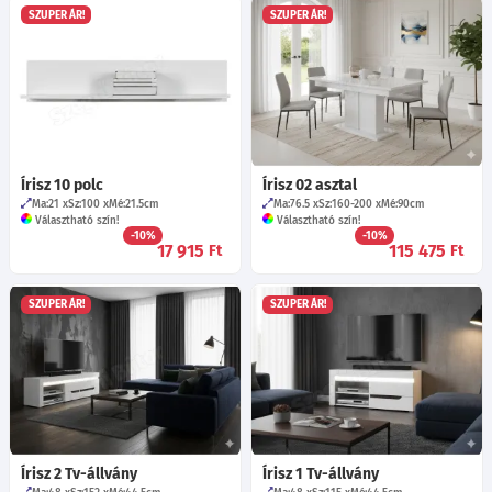
SZUPER ÁR!
SZUPER ÁR!
Írisz 10 polc
Írisz 02 asztal
Ma:21
Sz:100
Mé:21.5
cm
Ma:76.5
Sz:160-200
Mé:90
cm
Választható szín!
Választható szín!
-10%
-10%
17 915
115 475
Ft
Ft
SZUPER ÁR!
SZUPER ÁR!
Írisz 2 Tv-állvány
Írisz 1 Tv-állvány