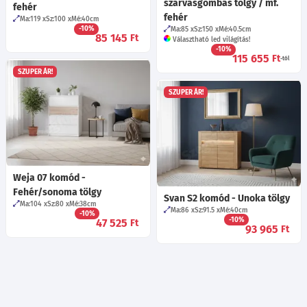
szarvasgombás tölgy / mf.
fehér
fehér
Ma:119
Sz:100
Mé:40
cm
-10%
Ma:85
Sz:150
Mé:40.5
cm
85 145
Ft
Választható led világítás!
-10%
115 655
Ft
-tól
SZUPER ÁR!
SZUPER ÁR!
Weja 07 komód -
Fehér/sonoma tölgy
Svan S2 komód - Unoka tölgy
Ma:104
Sz:80
Mé:38
cm
Ma:86
Sz:91.5
Mé:40
cm
-10%
-10%
47 525
Ft
93 965
Ft