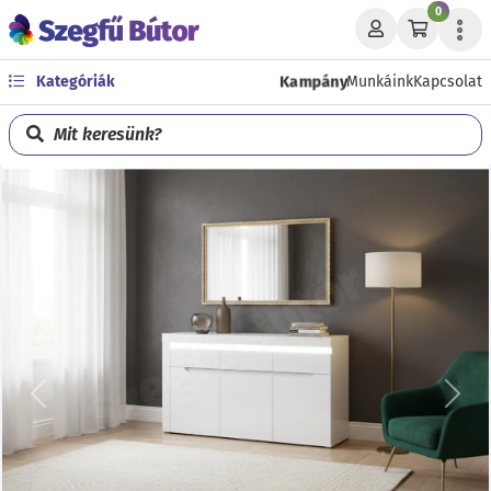
0
Kampány
Kategóriák
Munkáink
Kapcsolat
Mit keresünk?
Előző
Köve