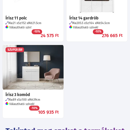
Írisz 11 polc
Írisz 14 gardrób
Ma:21
Sz:152
Mé:21.5
cm
Ma:205.5
Sz:164
Mé:54.5
cm
Választható szín!
Választható színek!
-10%
-10%
24 575
276 665
Ft
Ft
SZUPER ÁR!
Írisz 3 komód
Ma:89
Sz:100
Mé:39
cm
Választható színek!
-10%
105 935
Ft