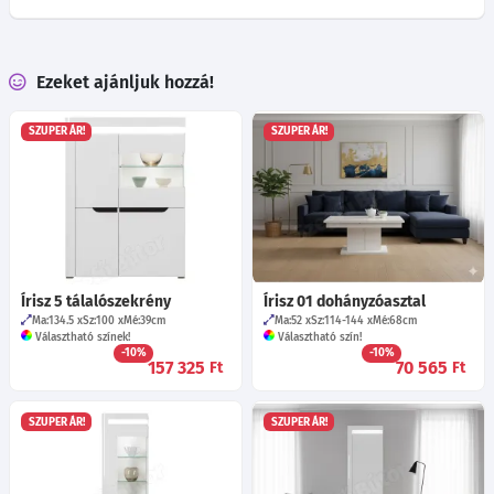
Ezeket ajánljuk hozzá!
SZUPER ÁR!
SZUPER ÁR!
Írisz 5 tálalószekrény
Írisz 01 dohányzóasztal
Ma:134.5
Sz:100
Mé:39
cm
Ma:52
Sz:114-144
Mé:68
cm
Választható színek!
Választható szín!
-10%
-10%
157 325
70 565
Ft
Ft
SZUPER ÁR!
SZUPER ÁR!