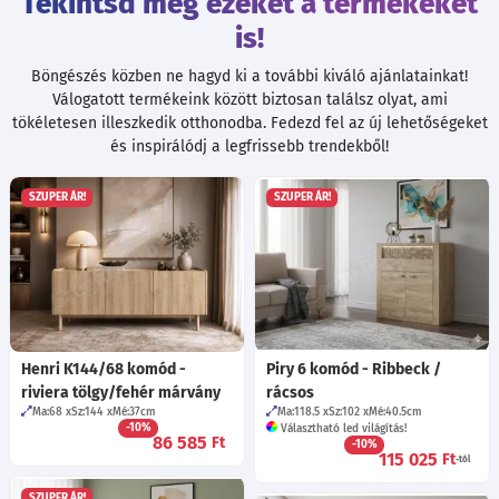
Tekintsd meg ezeket a termékeket
is!
Böngészés közben ne hagyd ki a további kiváló ajánlatainkat!
Válogatott termékeink között biztosan találsz olyat, ami
tökéletesen illeszkedik otthonodba. Fedezd fel az új lehetőségeket
és inspirálódj a legfrissebb trendekből!
SZUPER ÁR!
SZUPER ÁR!
Henri K144/68 komód -
Piry 6 komód - Ribbeck /
riviera tölgy/fehér márvány
rácsos
Ma:68
Sz:144
Mé:37
cm
Ma:118.5
Sz:102
Mé:40.5
cm
-10%
Választható led világítás!
86 585
Ft
-10%
115 025
Ft
-tól
SZUPER ÁR!