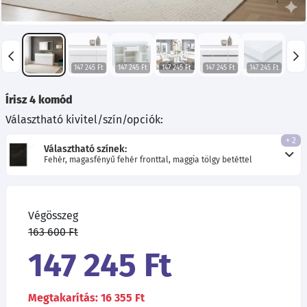
147 245 Ft
147 245 Ft
147 245 Ft
147 245 Ft
147 245 Ft
Írisz 4 komód
Választható kivitel/szín/opciók:
+ 2
Választható színek:
Fehér, magasfényű fehér fronttal, maggia tölgy betéttel
Végösszeg
163 600 Ft
147 245 Ft
Megtakarítás: 16 355 Ft