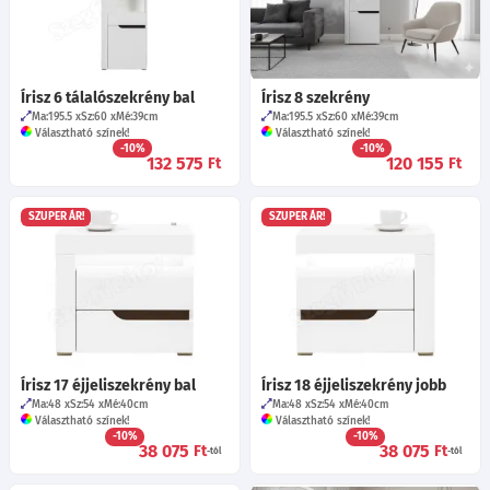
Írisz 6 tálalószekrény bal
Írisz 8 szekrény
Ma:195.5
Sz:60
Mé:39
cm
Ma:195.5
Sz:60
Mé:39
cm
Választható színek!
Választható színek!
-10%
-10%
132 575
120 155
Ft
Ft
SZUPER ÁR!
SZUPER ÁR!
Írisz 17 éjjeliszekrény bal
Írisz 18 éjjeliszekrény jobb
Ma:48
Sz:54
Mé:40
cm
Ma:48
Sz:54
Mé:40
cm
Választható színek!
Választható színek!
-10%
-10%
38 075
38 075
Ft
Ft
-tól
-tól