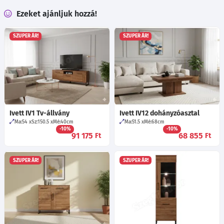
Ezeket ajánljuk hozzá!
SZUPER ÁR!
SZUPER ÁR!
Ivett IV1 Tv-állvány
Ivett IV12 dohányzóasztal
Ma:54
Sz:150.5
Mé:40
cm
Ma:51.5
Mé:68
cm
-10%
-10%
91 175
68 855
Ft
Ft
SZUPER ÁR!
SZUPER ÁR!