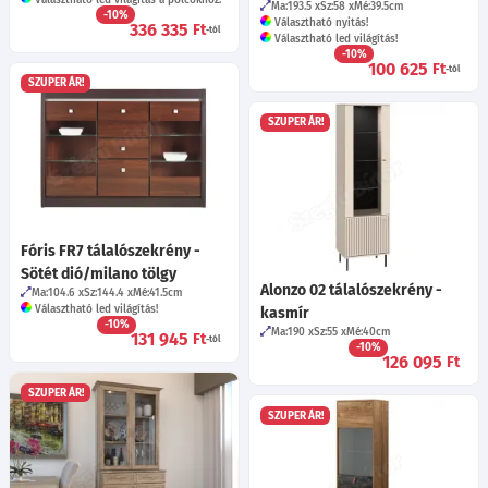
Ma:193.5
Sz:58
Mé:39.5
cm
-10%
Választható nyitás!
336 335
Ft
-tól
Választható led világítás!
-10%
100 625
Ft
-tól
SZUPER ÁR!
SZUPER ÁR!
Fóris FR7 tálalószekrény -
Sötét dió/milano tölgy
Alonzo 02 tálalószekrény -
Ma:104.6
Sz:144.4
Mé:41.5
cm
Választható led világítás!
kasmír
-10%
Ma:190
Sz:55
Mé:40
cm
131 945
Ft
-tól
-10%
126 095
Ft
SZUPER ÁR!
SZUPER ÁR!