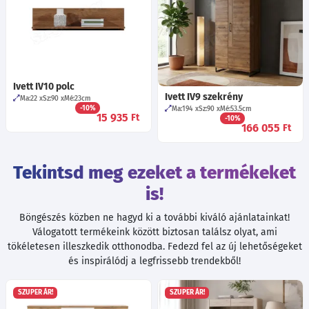
Ivett IV10 polc
Ivett IV9 szekrény
Ma:22
Sz:90
Mé:23
cm
-10%
Ma:194
Sz:90
Mé:53.5
cm
15 935
Ft
-10%
166 055
Ft
Tekintsd meg ezeket a termékeket
is!
Böngészés közben ne hagyd ki a további kiváló ajánlatainkat!
Válogatott termékeink között biztosan találsz olyat, ami
tökéletesen illeszkedik otthonodba. Fedezd fel az új lehetőségeket
és inspirálódj a legfrissebb trendekből!
SZUPER ÁR!
SZUPER ÁR!