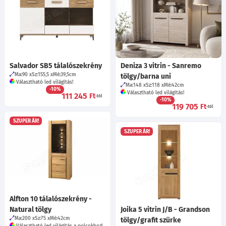
Salvador SB5 tálalószekrény
Deniza 3 vitrin - Sanremo
Ma:90
Sz:155,5
Mé:39,5
cm
tölgy/barna uni
Választható led világítás!
Ma:148
Sz:118
Mé:42
cm
-10%
Választható led világítás!
111 245
Ft
-tól
-10%
119 705
Ft
-tól
SZUPER ÁR!
SZUPER ÁR!
Alfton 10 tálalószekrény -
Natural tölgy
Joika 5 vitrin J/B - Grandson
Ma:200
Sz:75
Mé:42
cm
tölgy/grafit szürke
Választható led világítás a polcokhoz!