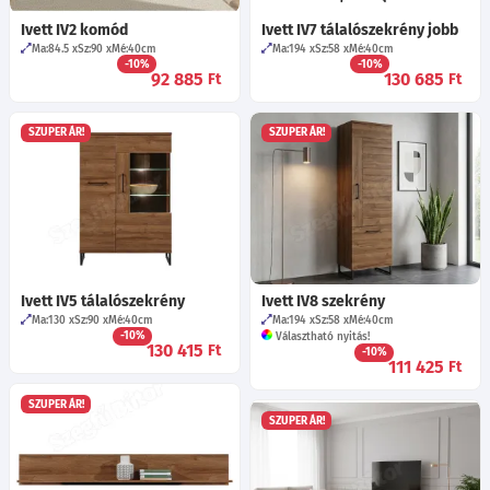
Ivett IV2 komód
Ivett IV7 tálalószekrény jobb
Ma:84.5
Sz:90
Mé:40
cm
Ma:194
Sz:58
Mé:40
cm
-10%
-10%
92 885
130 685
Ft
Ft
SZUPER ÁR!
SZUPER ÁR!
Ivett IV5 tálalószekrény
Ivett IV8 szekrény
Ma:130
Sz:90
Mé:40
cm
Ma:194
Sz:58
Mé:40
cm
-10%
Választható nyitás!
130 415
Ft
-10%
111 425
Ft
SZUPER ÁR!
SZUPER ÁR!