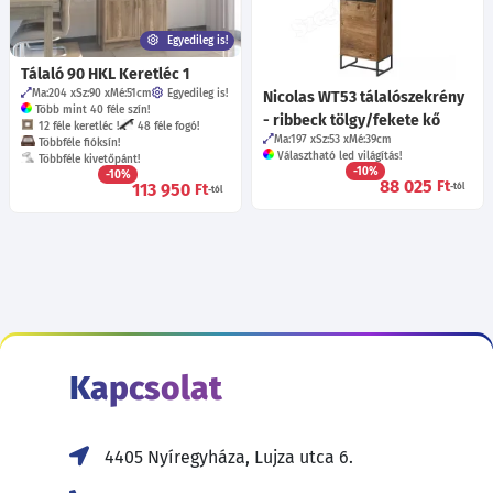
Egyedileg is!
Tálaló 90 HKL Keretléc 1
Ma:204
Sz:90
Mé:51
cm
Egyedileg is!
Nicolas WT53 tálalószekrény
Több mint 40 féle szín!
- ribbeck tölgy/fekete kő
12 féle keretléc !
48 féle fogó!
Ma:197
Sz:53
Mé:39
cm
Többféle fióksín!
Választható led világítás!
Többféle kivetőpánt!
-10%
-10%
88 025
Ft
113 950
Ft
-tól
-tól
Kapcsolat
4405 Nyíregyháza, Lujza utca 6.