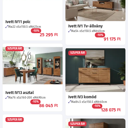
Ivett IV11 polc
Ivett IV1 Tv-állvány
Ma:22
Sz:150.5
Mé:23
cm
-10%
Ma:54
Sz:150.5
Mé:40
cm
25 295
Ft
-10%
91 175
Ft
SZUPER ÁR!
SZUPER ÁR!
Ivett IV13 asztal
Ivett IV3 komód
Ma:76
Sz:160-200
Mé:90
cm
-10%
Ma:84.5
Sz:150.5
Mé:40
cm
86 045
Ft
-10%
128 075
Ft
SZUPER ÁR!
SZUPER ÁR!