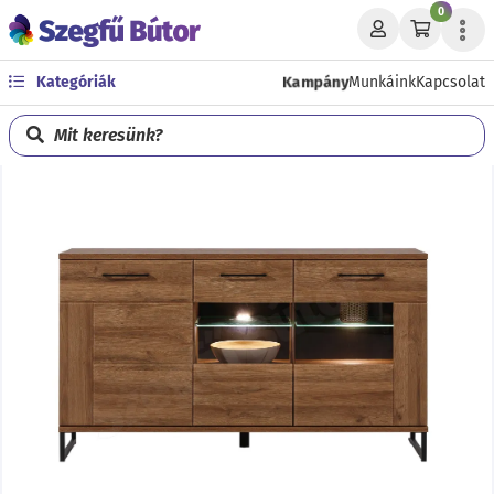
0
Kampány
Kategóriák
Munkáink
Kapcsolat
Mit keresünk?
Előző
Köve