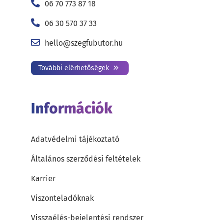
06 70 773 87 18
06 30 570 37 33
hello@szegfubutor.hu
További elérhetőségek
Információk
Adatvédelmi tájékoztató
Általános szerződési feltételek
Karrier
Viszonteladóknak
Visszaélés-bejelentési rendszer