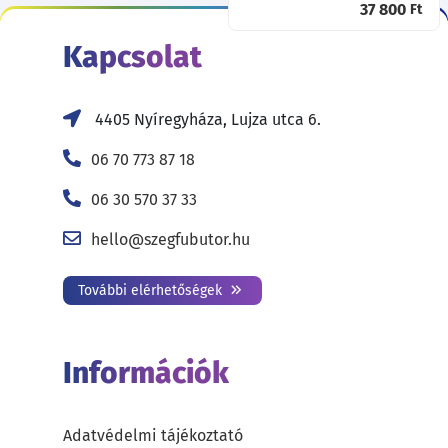
37 800
Ft
Kapcsolat
4405 Nyíregyháza, Lujza utca 6.
06 70 773 87 18
06 30 570 37 33
hello@szegfubutor.hu
További elérhetőségek
Információk
Adatvédelmi tájékoztató