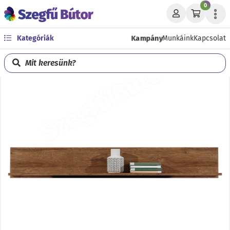
0
Kampány
Kategóriák
Munkáink
Kapcsolat
Mit keresünk?
Előző
Köve