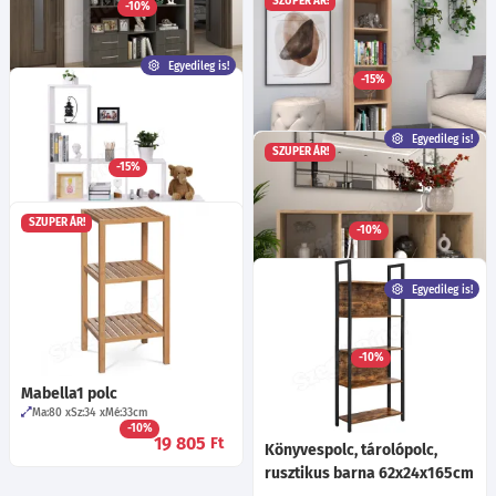
SZUPER ÁR!
-10%
Ma:200
Sz:40
Mé:38
cm
7 475
Ft
-tól
Egyedileg is!
Több mint 40 féle szín!
57 féle fogó!
6 féle bútorláb!
Többféle fióksín!
Egyedileg is!
-15%
42 170
Ft
Jocó Polcrendszer BL
-tól
Ma:185
Sz:140
Mé:34
cm
Egyedileg is!
Több mint 40 féle szín!
Egyedileg is!
62 féle fogó!
Többféle fióksín!
SZUPER ÁR!
-15%
Emese 1x4 Falipolc Dupla
76 760
Ft
-tól
kerettel
Egyedileg is!
Több mint 40 féle szín!
SZUPER ÁR!
-10%
47 800
Ft
-tól
Könyvespolc, térelválasztó
polc, fehér 129x129x29cm
Egyedileg is!
52 800
Ft
Emese 1x4 Falipolc
Egyedileg is!
Több mint 40 féle szín!
-10%
18 100
Ft
-tól
Mabella1 polc
Ma:80
Sz:34
Mé:33
cm
-10%
19 805
Ft
Könyvespolc, tárolópolc,
rusztikus barna 62x24x165cm