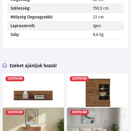
Szélesség:
150.5 cm
Mélység (legnagyobb):
23 cm
Lapraszerelt:
Igen
Súly:
8.6 kg
Ezeket ajánljuk hozzá!
SZUPER ÁR!
SZUPER ÁR!
SZUPER ÁR!
SZUPER ÁR!
Ivett IV10 polc
Ivett IV5 tálalószekrény
Ma:22
Sz:90
Mé:23
cm
Ma:130
Sz:90
Mé:40
cm