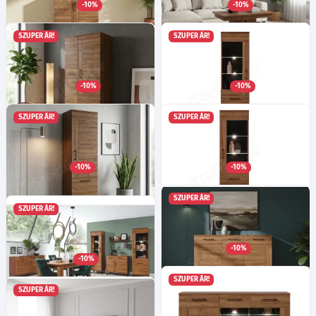
-10%
-10%
15 935
130 415
Ft
Ft
SZUPER ÁR!
SZUPER ÁR!
Ivett IV2 komód
Ivett IV12 dohányzóasztal
Ma:84.5
Sz:90
Mé:40
cm
Ma:51.5
Mé:68
cm
-10%
-10%
92 885
68 855
Ft
Ft
SZUPER ÁR!
SZUPER ÁR!
Ivett IV9 szekrény
Ivett IV6 tálalószekrény bal
Ma:194
Sz:90
Mé:53.5
cm
Ma:194
Sz:58
Mé:40
cm
-10%
-10%
166 055
130 685
Ft
Ft
SZUPER ÁR!
SZUPER ÁR!
Ivett IV8 szekrény
Ivett IV7 tálalószekrény jobb
Ma:194
Sz:58
Mé:40
cm
Ma:194
Sz:58
Mé:40
cm
-10%
Választható nyitás!
130 685
Ft
-10%
111 425
Ft
SZUPER ÁR!
SZUPER ÁR!
Ivett IV3 komód