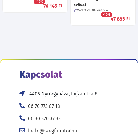
-10%
szövet
76 145
Ft
Ma:153
Sz:80
Mé:3
cm
-10%
47 885
Ft
Kapcsolat
4405 Nyíregyháza, Lujza utca 6.
06 70 773 87 18
06 30 570 37 33
hello@szegfubutor.hu