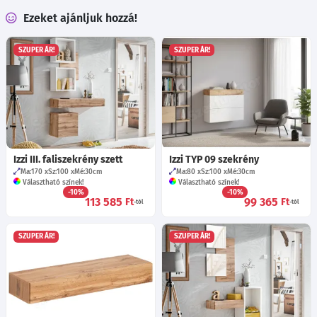
Ezeket ajánljuk hozzá!
SZUPER ÁR!
SZUPER ÁR!
Izzi III. faliszekrény szett
Izzi TYP 09 szekrény
Ma:170
Sz:100
Mé:30
cm
Ma:80
Sz:100
Mé:30
cm
Választható színek!
Választható színek!
-10%
-10%
113 585
99 365
Ft
Ft
-tól
-tól
SZUPER ÁR!
SZUPER ÁR!