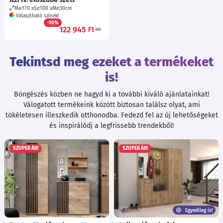
Ma:170
Sz:100
Mé:30
cm
Választható színek!
-10%
122 945
Ft
-tól
Tekintsd meg ezeket a termékeket
is!
Böngészés közben ne hagyd ki a további kiváló ajánlatainkat!
Válogatott termékeink között biztosan találsz olyat, ami
tökéletesen illeszkedik otthonodba. Fedezd fel az új lehetőségeket
és inspirálódj a legfrissebb trendekből!
SZUPER ÁR!
SZUPER ÁR!
Egyedileg is!