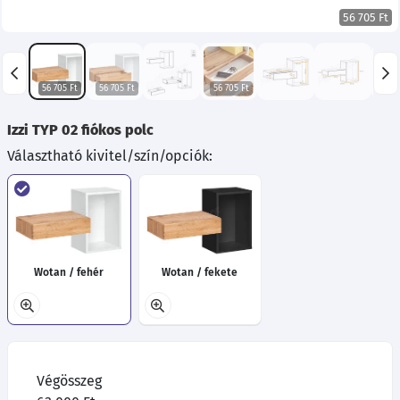
56 705 Ft
56 705 Ft
56 705 Ft
56 705 Ft
56 
Izzi TYP 02 fiókos polc
Választható kivitel/szín/opciók:
Wotan / fehér
Wotan / fekete
Végösszeg