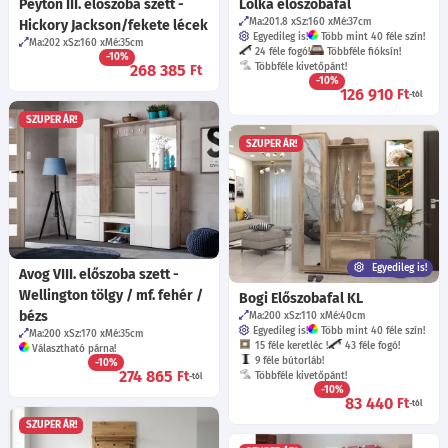
Peyton III. előszoba szett -
Lolka előszobafal
Ma:201.8
Sz:160
Mé:37
cm
Hickory Jackson/fekete lécek
Egyedileg is!
Több mint 40 féle szín!
Ma:202
Sz:160
Mé:35
cm
24 féle fogó!
Többféle fióksín!
-10%
268 385
Többféle kivetőpánt!
Ft
-10%
126 910
Ft
-tól
SZUPER ÁR!
SZUPER ÁR!
Egyedileg is!
Avog VIII. előszoba szett -
Wellington tölgy / mf. fehér /
Bogi Előszobafal KL
bézs
Ma:200
Sz:110
Mé:40
cm
Egyedileg is!
Több mint 40 féle szín!
Ma:200
Sz:170
Mé:35
cm
15 féle keretléc !
43 féle fogó!
Választható párna!
9 féle bútorláb!
-10%
274 865
Ft
Többféle kivetőpánt!
-tól
-10%
83 440
Ft
-tól
SZUPER ÁR!