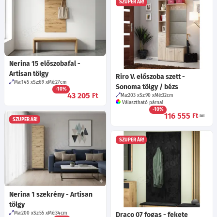
SZUPER ÁR!
Nerina 15 előszobafal -
Artisan tölgy
Riro V. előszoba szett -
Ma:145
Sz:69
Mé:27
cm
Sonoma tölgy / bézs
-10%
43 205
Ft
Ma:203
Sz:90
Mé:32
cm
Választható párna!
-10%
116 555
Ft
-tól
SZUPER ÁR!
SZUPER ÁR!
Nerina 1 szekrény - Artisan
tölgy
Ma:200
Sz:55
Mé:34
cm
Draco 07 fogas - fekete