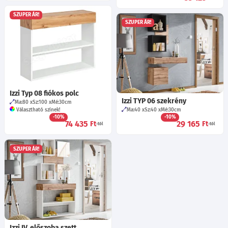
SZUPER ÁR!
SZUPER ÁR!
Izzi Typ 08 fiókos polc
Izzi TYP 06 szekrény
Ma:80
Sz:100
Mé:30
cm
Választható színek!
Ma:40
Sz:40
Mé:30
cm
-10%
-10%
74 435
29 165
Ft
Ft
-tól
-tól
SZUPER ÁR!
Izzi IV. előszoba szett