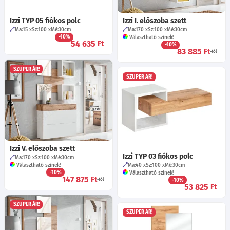
Izzi TYP 05 fiókos polc
Izzi I. előszoba szett
Ma:15
Sz:100
Mé:30
cm
Ma:170
Sz:100
Mé:30
cm
-10%
Választható színek!
54 635
Ft
-10%
83 885
Ft
-tól
SZUPER ÁR!
SZUPER ÁR!
Izzi V. előszoba szett
Izzi TYP 03 fiókos polc
Ma:170
Sz:100
Mé:30
cm
Választható színek!
Ma:40
Sz:100
Mé:30
cm
-10%
Választható színek!
147 875
Ft
-tól
-10%
53 825
Ft
SZUPER ÁR!
SZUPER ÁR!