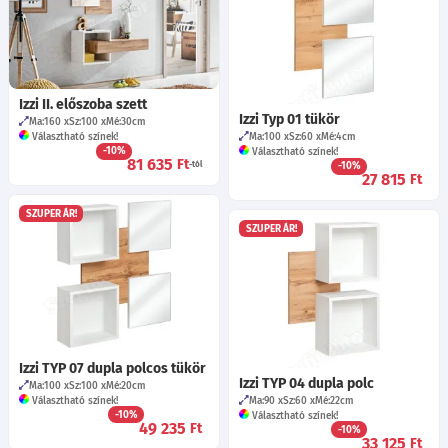
Izzi II. előszoba szett
Izzi Typ 01 tükör
Ma:160
Sz:100
Mé:30
cm
Választható színek!
Ma:100
Sz:60
Mé:4
cm
-10%
Választható színek!
81 635
Ft
-tól
-10%
27 815
Ft
SZUPER ÁR!
SZUPER ÁR!
Izzi TYP 07 dupla polcos tükör
Izzi TYP 04 dupla polc
Ma:100
Sz:100
Mé:20
cm
Választható színek!
Ma:90
Sz:60
Mé:22
cm
-10%
Választható színek!
49 235
Ft
-10%
33 125
Ft