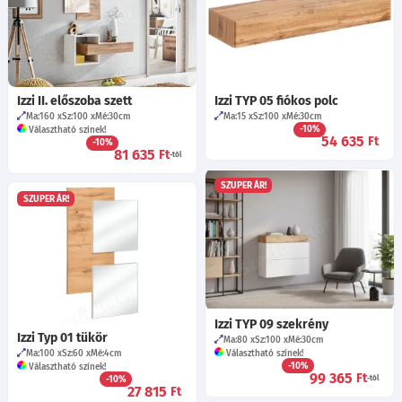
Izzi II. előszoba szett
Izzi TYP 05 fiókos polc
Ma:160
Sz:100
Mé:30
cm
Ma:15
Sz:100
Mé:30
cm
-10%
Választható színek!
54 635
Ft
-10%
81 635
Ft
-tól
SZUPER ÁR!
SZUPER ÁR!
Izzi TYP 09 szekrény
Izzi Typ 01 tükör
Ma:80
Sz:100
Mé:30
cm
Ma:100
Sz:60
Mé:4
cm
Választható színek!
-10%
Választható színek!
99 365
Ft
-10%
-tól
27 815
Ft