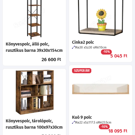
Cinka2 polc
Könyvespolc, álló polc,
Ma:30
Sz:30
Mé:10
cm
rusztikus barna 39x30x154cm
-10%
5 045
Ft
26 600
Ft
SZUPER ÁR!
Kuó 9 polc
Könyvespolc, tárolópolc,
Ma:22
Sz:117.5
Mé:23.5
cm
rusztikus barna 100x97x30cm
-10%
18 095
Ft