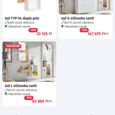
Izzi TYP 04 dupla polc
Izzi V. előszoba szett
Ma:90
Sz:60
Mé:22
cm
Ma:170
Sz:100
Mé:30
cm
Választható színek!
Választható színek!
-10%
-10%
33 125
147 875
Ft
Ft
-tól
SZUPER ÁR!
Izzi I. előszoba szett
Ma:170
Sz:100
Mé:30
cm
Választható színek!
-10%
83 885
Ft
-tól