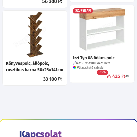
56 300
Ft
SZUPER ÁR!
Izzi Typ 08 fiókos polc
Könyvespolc, állópolc,
Ma:80
Sz:100
Mé:30
cm
Választható színek!
rusztikus barna 50x25x141cm
-10%
74 435
Ft
-tól
33 100
Ft
Kapcsolat