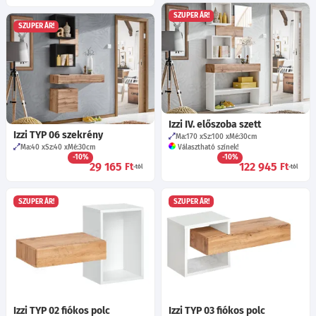
SZUPER ÁR!
SZUPER ÁR!
Izzi IV. előszoba szett
Izzi TYP 06 szekrény
Ma:170
Sz:100
Mé:30
cm
Ma:40
Sz:40
Mé:30
cm
Választható színek!
-10%
-10%
29 165
122 945
Ft
Ft
-tól
-tól
SZUPER ÁR!
SZUPER ÁR!
Izzi TYP 02 fiókos polc
Izzi TYP 03 fiókos polc