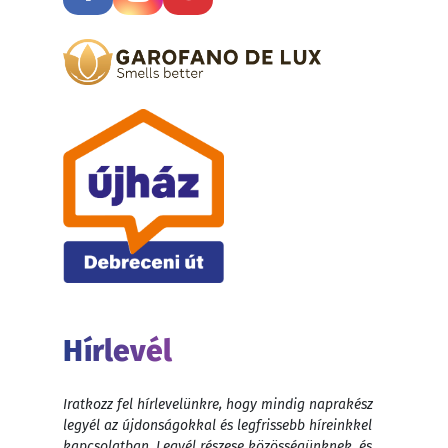
Hírlevél
Iratkozz fel hírlevelünkre, hogy mindig naprakész
legyél az újdonságokkal és legfrissebb híreinkkel
kapcsolatban. Legyél részese közösségünknek, és