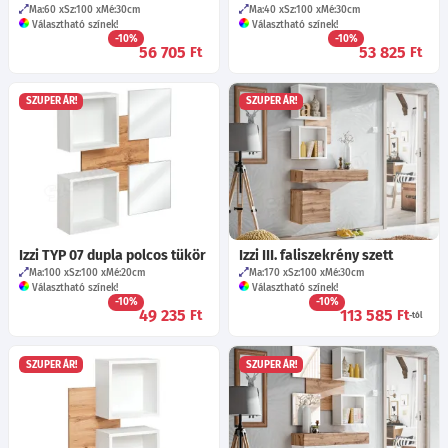
Ma:60
Sz:100
Mé:30
cm
Ma:40
Sz:100
Mé:30
cm
Választható színek!
Választható színek!
-10%
-10%
56 705
53 825
Ft
Ft
SZUPER ÁR!
SZUPER ÁR!
Izzi TYP 07 dupla polcos tükör
Izzi III. faliszekrény szett
Ma:100
Sz:100
Mé:20
cm
Ma:170
Sz:100
Mé:30
cm
Választható színek!
Választható színek!
-10%
-10%
49 235
113 585
Ft
Ft
-tól
SZUPER ÁR!
SZUPER ÁR!