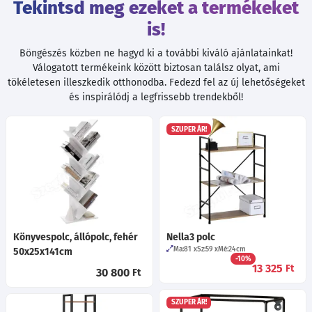
Tekintsd meg ezeket a termékeket
is!
Böngészés közben ne hagyd ki a további kiváló ajánlatainkat!
Válogatott termékeink között biztosan találsz olyat, ami
tökéletesen illeszkedik otthonodba. Fedezd fel az új lehetőségeket
és inspirálódj a legfrissebb trendekből!
SZUPER ÁR!
Könyvespolc, állópolc, fehér
Nella3 polc
Ma:81
Sz:59
Mé:24
cm
50x25x141cm
-10%
13 325
Ft
30 800
Ft
SZUPER ÁR!