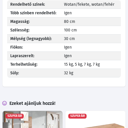
Rendelhető színek:
Wotan/fekete, wotan/fehér
Több színben rendelhető:
Igen
Magasság:
80 cm
Szélesség:
100 cm
Mélység (legnagyobb):
30 cm
Fiókos:
Igen
Lapraszerelt:
Igen
Terhelhetőség:
15 kg, 5 kg, 7 kg, 7 kg
Súly:
32 kg
Ezeket ajánljuk hozzá!
SZUPER ÁR!
SZUPER ÁR!