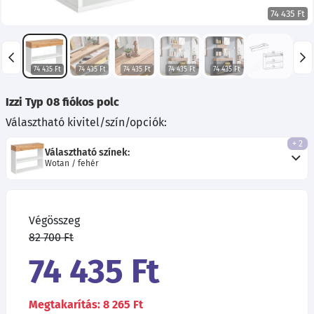
74 435 Ft
74 435 Ft
74 435 Ft
74 435 Ft
74 435 Ft
74 435 Ft
Izzi Typ 08 fiókos polc
Választható kivitel/szín/opciók:
+ 2
Választható színek:
Wotan / fehér
Végösszeg
82 700 Ft
74 435 Ft
Megtakarítás: 8 265 Ft