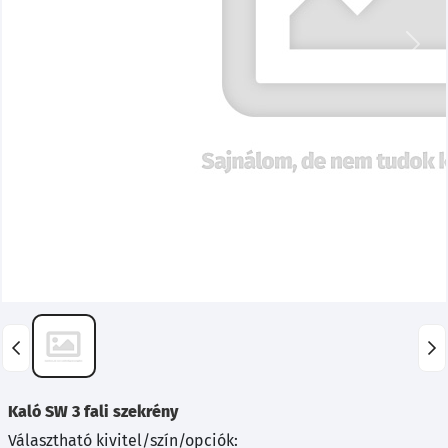
Előző
Köve
Kaló SW 3 fali szekrény
Választható kivitel/szín/opciók: