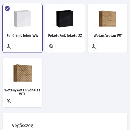
Fehér/mf. fehér WW
Fekete/mf. fekete ZZ
Wotan/wotan WT
Wotan/wotan vonalas
WTL
Végösszeg