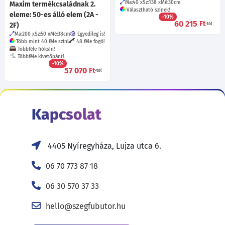
Ma:40
Sz:138
Mé:30
cm
Maxim termékcsaládnak 2.
Választható színek!
eleme: 50-es álló elem (2A -
-10%
60 215
Ft
2F)
-tól
Ma:200
Sz:50
Mé:38
cm
Egyedileg is!
Több mint 40 féle szín!
48 féle fogó!
Többféle fióksín!
Többféle kivetőpánt!
-10%
57 070
Ft
-tól
Kapcsolat
4405 Nyíregyháza, Lujza utca 6.
06 70 773 87 18
06 30 570 37 33
hello@szegfubutor.hu