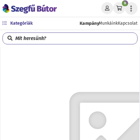
0
Kampány
Kategóriák
Munkáink
Kapcsolat
Mit keresünk?