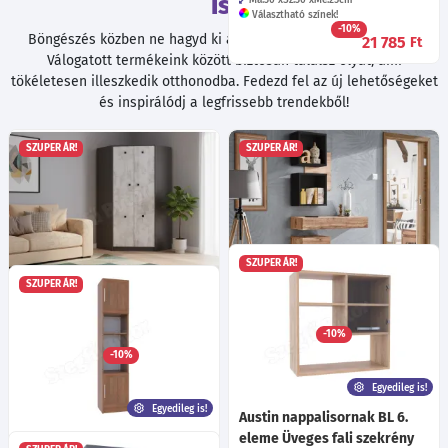
is!
Ma:30
Sz:30
Mé:25
cm
Választható színek!
-10%
Böngészés közben ne hagyd ki a további kiváló ajánlatainkat!
21 785
Ft
Válogatott termékeink között biztosan találsz olyat, ami
tökéletesen illeszkedik otthonodba. Fedezd fel az új lehetőségeket
és inspirálódj a legfrissebb trendekből!
SZUPER ÁR!
SZUPER ÁR!
SZUPER ÁR!
SZUPER ÁR!
Tim 4 sarokszekrény -
Izzi TYP 06 szekrény
Ma:40
Sz:40
Mé:30
cm
Grafit/enigma
-10%
Ma:193
Sz:92
Mé:92
cm
29 165
Ft
-tól
-10%
116 105
Ft
Egyedileg is!
Egyedileg is!
Austin nappalisornak BL 6.
Viktória szekrénysor 4. elem:
eleme Üveges fali szekrény