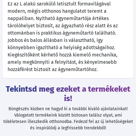
Ez az L alakú sarokülő letisztult formavilágával
modern, mégis otthonos hangulatot teremt a
nappaliban. Nyitható ágyneműtartója értékes
tárolóhelyet biztosít, az ágyazható rész alatt és az
ottománban is praktikus ágyneműtartó található.
Jobbos és balos állásban is választható, így
könnyebben igazítható a helyiség adottságaihoz.
Kiegészítőként kérhető hozzá kiemelő mechanika,
amely megkönnyíti a felnyitást, és kényelmesebb
hozzáférést biztosít az ágyneműtartóhoz.
Tekintsd meg ezeket a termékeket
is!
Böngészés közben ne hagyd ki a további kiváló ajánlatainkat!
Válogatott termékeink között biztosan találsz olyat, ami
tökéletesen illeszkedik otthonodba. Fedezd fel az új lehetőségeket
és inspirálódj a legfrissebb trendekből!