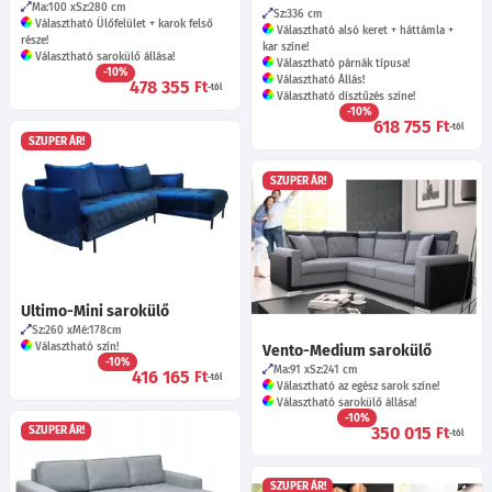
Ma:100
Sz:280
cm
Sz:336
cm
Választható Ülőfelület + karok felső
Választható alsó keret + háttámla +
része!
kar színe!
Választható sarokülő állása!
Választható párnák típusa!
-10%
Választható Állás!
478 355
Ft
-tól
Választható dísztűzés színe!
-10%
618 755
Ft
-tól
SZUPER ÁR!
SZUPER ÁR!
Ultimo-Mini sarokülő
Sz:260
Mé:178
cm
Választható szín!
Vento-Medium sarokülő
-10%
Ma:91
Sz:241
cm
416 165
Ft
-tól
Választható az egész sarok színe!
Választható sarokülő állása!
-10%
350 015
Ft
SZUPER ÁR!
-tól
SZUPER ÁR!