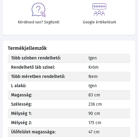
Kérdésed van? Segítünk!
Google értékelések
Termékjellemzők
Több színben rendelhető:
Igen
Rendelhető láb színei:
Króm
Több méretben rendelhető:
Nem
L alakú:
Igen
Magasság:
83 cm
Szélesség:
236 cm
Mélység 1:
90 cm
Mélység 2:
175 cm
Ülőfelület magassága:
47 cm