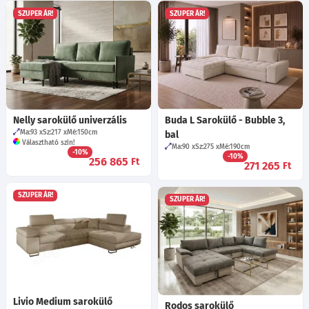
SZUPER ÁR!
SZUPER ÁR!
Nelly sarokülő univerzális
Buda L Sarokülő - Bubble 3,
Ma:93
Sz:217
Mé:150
cm
bal
Választható szín!
Ma:90
Sz:275
Mé:190
cm
-10%
-10%
256 865
Ft
271 265
Ft
SZUPER ÁR!
SZUPER ÁR!
Livio Medium sarokülő
Rodos sarokülő