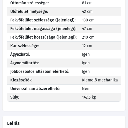
Ottomán szélessége:
81 cm
Ülőfelület mélysége:
42 cm
Fekvőfelület szélessége (jelenlegi):
130 cm
Fekvőfelület magassága (jelenlegi):
47 cm
Fekvőfelület hosszúsága (jelenlegi):
210 cm
Kar szélessége:
12 cm
Ágyazható:
Igen
Ágyneműtartós:
Igen
Jobbos/balos állásban elérhető:
Igen
Kiegészítők:
Kiemelő mechanika
Univerzálisan átszerelhető:
Nem
Súly:
142.5 kg
Leírás