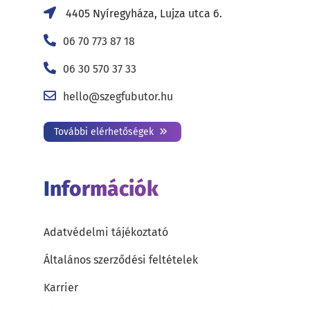
4405 Nyíregyháza, Lujza utca 6.
06 70 773 87 18
06 30 570 37 33
hello@szegfubutor.hu
További elérhetőségek
Információk
Adatvédelmi tájékoztató
Általános szerződési feltételek
Karrier