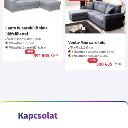
Canto IV. sarokülő sima
ülőfelülettel
Ma:82
Sz:235
Mé:165
cm
Vento-Mini sarokülő
Választható színek!
Választható sarokülő állása!
Ma:91
Sz:241
cm
-10%
Választható az egész sarok színe!
391 865
Ft
-tól
Választható sarokülő állása!
-10%
308 435
Ft
-tól
Kapcsolat