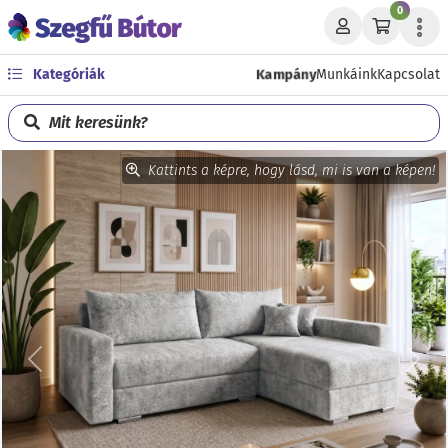
0
Kampány
Kategóriák
Munkáink
Kapcsolat
Mit keresünk?
Kattints a képre, hogy lásd, mi is van a képen!
Előző
Köve