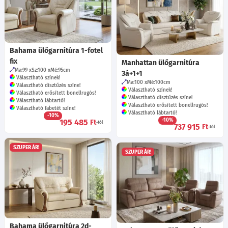
Bahama ülőgarnitúra 1-fotel
fix
Manhattan ülőgarnitúra
Ma:99
Sz:100
Mé:95
cm
3á+1+1
Választható színek!
Ma:100
Mé:100
cm
Választható dísztűzés színe!
Választható színek!
Választható erősített bonellrugós!
Választható dísztűzés színe!
Választható lábtartó!
Választható erősített bonellrugós!
Választható fabetét színe!
Választható lábtartó!
-10%
-10%
195 485
Ft
-tól
737 915
Ft
-tól
SZUPER ÁR!
SZUPER ÁR!
Bahama ülőgarnitúra 2d-