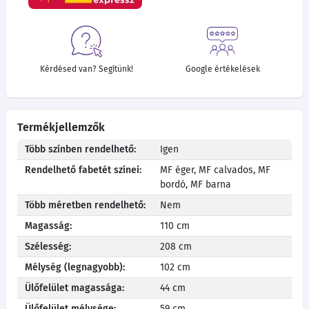
Kérdésed van? Segítünk!
Google értékelések
Termékjellemzők
Több színben rendelhető:
Igen
Rendelhető fabetét színei:
MF éger, MF calvados, MF
bordó, MF barna
Több méretben rendelhető:
Nem
Magasság:
110 cm
Szélesség:
208 cm
Mélység (legnagyobb):
102 cm
Ülőfelület magassága:
44 cm
Ülőfelület mélysége:
59 cm