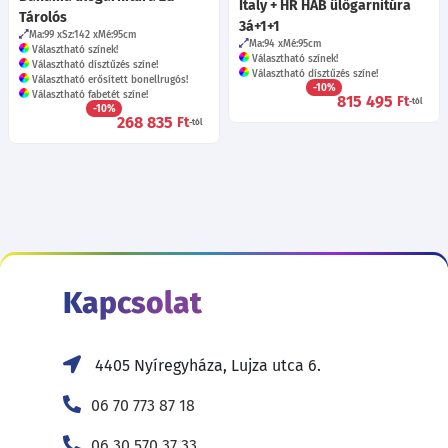
Italy + HR HAB ülőgarnitúra
Tárolós
3á+1+1
Ma:99
Sz:142
Mé:95
cm
Ma:94
Mé:95
cm
Választható színek!
Választható színek!
Választható dísztűzés színe!
Választható dísztűzés színe!
Választható erősített bonellrugós!
-10%
Választható fabetét színe!
815 495
Ft
-tól
-10%
268 835
Ft
-tól
Kapcsolat
4405 Nyíregyháza, Lujza utca 6.
06 70 773 87 18
06 30 570 37 33