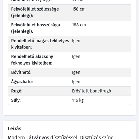
Fekvőfelület szélessége
158 cm
(jelenlegi):
Fekvőfelület hosszúsága
188 cm
(jelenlegi):
Rendelhető magas fekhelyes
Igen
kivitelben:
Rendelhető alacsony
Igen
fekhelyes kivitelben:
Bővíthető:
Igen
Ágyazható:
Igen
Rugó:
Erősített bonellrugó
Súly:
116 kg
Leírás
Modern, látványos dísztűzéssel. Dísztűzés színe