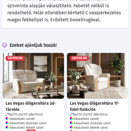
színminta alapján választható. Fabetét nélkül is
rendelhető. Felár ellenében kérhető C vasszerkezetes
magas fekhellyel is. Erősített bonellrugóval.
Ezeket ajánljuk hozzá!
SZUPER ÁR!
SZUPER ÁR!
Las Vegas ülőgarnitúra 2d-
Las Vegas ülőgarnitúra 1f-
Tárolós
fotel funkciós
Ma:110
Sz:151
Mé:102
cm
Ma:110
Sz:102
Mé:102
cm
Választható színek!
Választható színek!
Választható dísztűzés színe!
Választható dísztűzés színe!
Választható fabetét színe!
Választható fabetét színe!