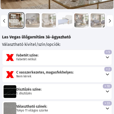
Las Vegas ülőgarnitúra 3á-ágyazható
Választható kivitel/szín/opciók:
+ 5
Fabetét színe:
Fabetét nélkül
+ 2
C vasszerkezetes, magasfekhelyes:
Nem kérek
+ 10
Dísztűzés színe:
1. dísztűzés
+ 33
Választható színek:
Tokyo 11 világos szürke