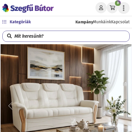
0
Kampány
Kategóriák
Munkáink
Kapcsolat
Mit keresünk?
Előző
Köve