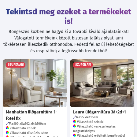
Tekintsd meg ezeket a termékeket
is!
Böngészés közben ne hagyd ki a további kiváló ajánlatainkat!
Válogatott termékeink között biztosan találsz olyat, ami
tökéletesen illeszkedik otthonodba. Fedezd fel az új lehetőségeket
és inspirálódj a legfrissebb trendekből!
SZUPER ÁR!
SZUPER ÁR!
Manhattan ülőgarnitúra 1-
Laura ülőgarnitúra 3á+2d+1
Ma:95
Mé:95
cm
fotel fix
Választható színek!
Ma:100
Sz:102
Mé:100
cm
Választható vas-szerkezetes,
Választható színek!
magasfekhelyes !
Választható dísztűzés színe!
Választható erősített bonellrugós!