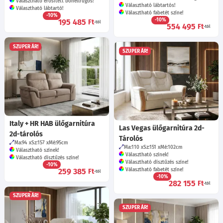
Választható erősített bonellrugós!
Választható lábtartós!
Választható lábtartó!
Választható fabetét színe!
-10%
-10%
195 485
Ft
-tól
554 495
Ft
-tól
SZUPER ÁR!
SZUPER ÁR!
Italy + HR HAB ülőgarnitúra
Las Vegas ülőgarnitúra 2d-
2d-tárolós
Tárolós
Ma:94
Sz:157
Mé:95
cm
Ma:110
Sz:151
Mé:102
cm
Választható színek!
Választható színek!
Választható dísztűzés színe!
Választható dísztűzés színe!
-10%
259 385
Választható fabetét színe!
Ft
-tól
-10%
282 155
Ft
-tól
SZUPER ÁR!
SZUPER ÁR!