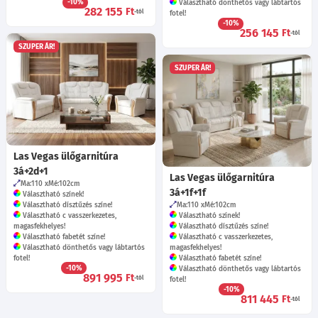
-10%
Választható dönthetős vagy lábtartós
282 155
Ft
-tól
fotel!
-10%
256 145
Ft
-tól
SZUPER ÁR!
SZUPER ÁR!
Las Vegas ülőgarnitúra
3á+2d+1
Las Vegas ülőgarnitúra
Ma:110
Mé:102
cm
3á+1f+1f
Választható színek!
Választható dísztűzés színe!
Ma:110
Mé:102
cm
Választható c vasszerkezetes,
Választható színek!
magasfekhelyes!
Választható dísztűzés színe!
Választható fabetét színe!
Választható c vasszerkezetes,
Választható dönthetős vagy lábtartós
magasfekhelyes!
fotel!
Választható fabetét színe!
-10%
Választható dönthetős vagy lábtartós
891 995
Ft
-tól
fotel!
-10%
811 445
Ft
-tól