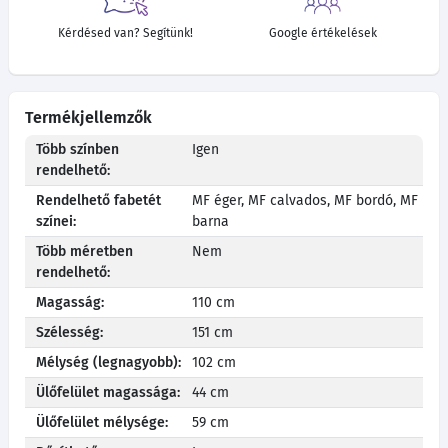
Kérdésed van? Segítünk!
Google értékelések
Termékjellemzők
Több színben
Igen
rendelhető:
Rendelhető fabetét
MF éger, MF calvados, MF bordó, MF
színei:
barna
Több méretben
Nem
rendelhető:
Magasság:
110 cm
Szélesség:
151 cm
Mélység (legnagyobb):
102 cm
Ülőfelület magassága:
44 cm
Ülőfelület mélysége:
59 cm