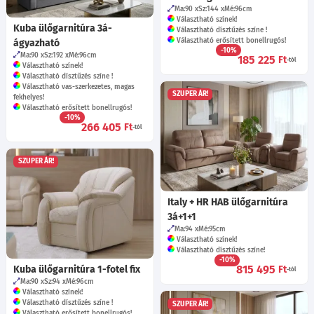
Ma:90
Sz:144
Mé:96
cm
Választható színek!
Kuba ülőgarnitúra 3á-
Választható dísztűzés színe !
Választható erősített bonellrugós!
ágyazható
-10%
Ma:90
Sz:192
Mé:96
cm
185 225
Ft
-tól
Választható színek!
Választható dísztűzés színe !
Választható vas-szerkezetes, magas
SZUPER ÁR!
fekhelyes!
Választható erősített bonellrugós!
-10%
266 405
Ft
-tól
SZUPER ÁR!
Italy + HR HAB ülőgarnitúra
3á+1+1
Ma:94
Mé:95
cm
Választható színek!
Választható dísztűzés színe!
-10%
815 495
Kuba ülőgarnitúra 1-fotel fix
Ft
-tól
Ma:90
Sz:94
Mé:96
cm
Választható színek!
Választható dísztűzés színe !
SZUPER ÁR!
Választható erősített bonellrugós!