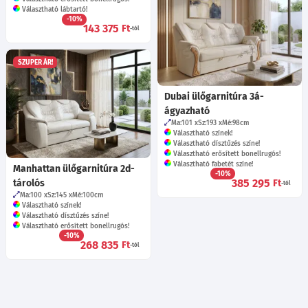
Választható lábtartó!
-10%
143 375
Ft
-tól
SZUPER ÁR!
Dubai ülőgarnitúra 3á-
ágyazható
Ma:101
Sz:193
Mé:98
cm
Választható színek!
Választható dísztűzés színe!
Választható erősített bonellrugós!
Választható fabetét színe!
Manhattan ülőgarnitúra 2d-
-10%
385 295
tárolós
Ft
-tól
Ma:100
Sz:145
Mé:100
cm
Választható színek!
Választható dísztűzés színe!
Választható erősített bonellrugós!
-10%
268 835
Ft
-tól