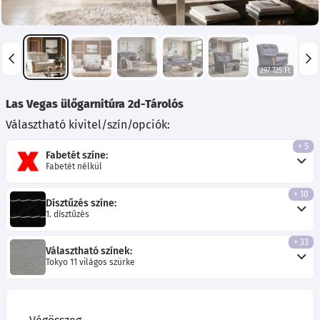
297 725 Ft
Las Vegas ülőgarnitúra 2d-Tárolós
Választható kivitel/szín/opciók:
+ 5
Fabetét színe:
Fabetét nélkül
+ 10
Dísztűzés színe:
1. dísztűzés
+ 33
Választható színek:
Tokyo 11 világos szürke