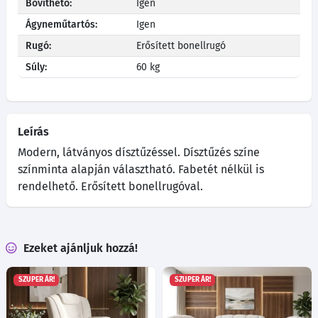
Bővíthető:
Igen
Ágyneműtartós:
Igen
Rugó:
Erősített bonellrugó
Súly:
60 kg
Leírás
Modern, látványos dísztűzéssel. Dísztűzés színe
színminta alapján választható. Fabetét nélkül is
rendelhető. Erősített bonellrugóval.
Ezeket ajánljuk hozzá!
SZUPER ÁR!
SZUPER ÁR!