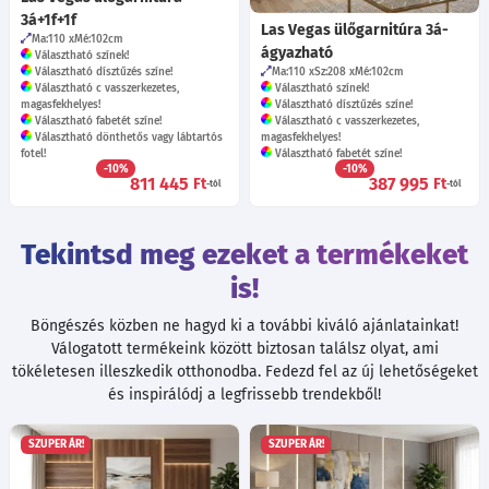
3á+1f+1f
Las Vegas ülőgarnitúra 3á-
Ma:110
Mé:102
cm
ágyazható
Választható színek!
Választható dísztűzés színe!
Ma:110
Sz:208
Mé:102
cm
Választható c vasszerkezetes,
Választható színek!
magasfekhelyes!
Választható dísztűzés színe!
Választható fabetét színe!
Választható c vasszerkezetes,
Választható dönthetős vagy lábtartós
magasfekhelyes!
fotel!
Választható fabetét színe!
-10%
-10%
811 445
387 995
Ft
Ft
-tól
-tól
Tekintsd meg ezeket a termékeket
is!
Böngészés közben ne hagyd ki a további kiváló ajánlatainkat!
Válogatott termékeink között biztosan találsz olyat, ami
tökéletesen illeszkedik otthonodba. Fedezd fel az új lehetőségeket
és inspirálódj a legfrissebb trendekből!
SZUPER ÁR!
SZUPER ÁR!