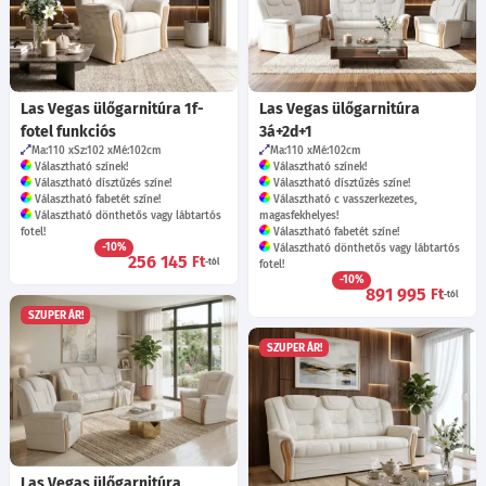
Las Vegas ülőgarnitúra 1f-
Las Vegas ülőgarnitúra
fotel funkciós
3á+2d+1
Ma:110
Sz:102
Mé:102
cm
Ma:110
Mé:102
cm
Választható színek!
Választható színek!
Választható dísztűzés színe!
Választható dísztűzés színe!
Választható fabetét színe!
Választható c vasszerkezetes,
Választható dönthetős vagy lábtartós
magasfekhelyes!
fotel!
Választható fabetét színe!
-10%
Választható dönthetős vagy lábtartós
256 145
Ft
-tól
fotel!
-10%
891 995
Ft
-tól
SZUPER ÁR!
SZUPER ÁR!
Las Vegas ülőgarnitúra