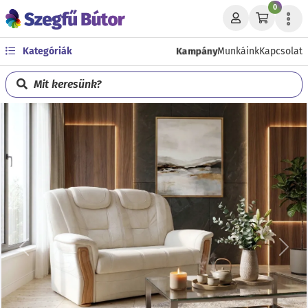
0
Kampány
Kategóriák
Munkáink
Kapcsolat
Mit keresünk?
Előző
Köve