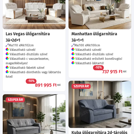
Las Vegas ülőgarnitúra
Manhattan ülőgarnitúra
3á+2d+1
3á+1+1
Ma:110
Mé:102
cm
Ma:100
Mé:100
cm
Választható színek!
Választható színek!
Választható dísztűzés színe!
Választható dísztűzés színe!
Választható c vasszerkezetes,
Választható erősített bonellrugós!
magasfekhelyes!
Választható lábtartó!
-10%
Választható fabetét színe!
737 915
Ft
-tól
Választható dönthetős vagy lábtartós
fotel!
-10%
891 995
Ft
-tól
SZUPER ÁR!
SZUPER ÁR!
Kuba ülőgarnitúra 2d-tárolós