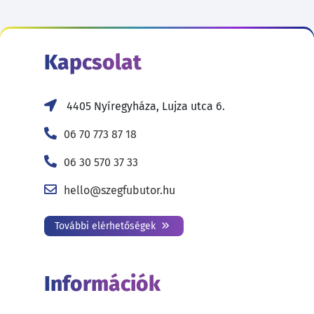
Kapcsolat
4405 Nyíregyháza, Lujza utca 6.
06 70 773 87 18
06 30 570 37 33
hello@szegfubutor.hu
További elérhetőségek
Információk