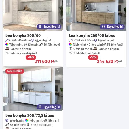
Egyedileg is!
Egyedileg is!
Lea konyha 260/60
Lea konyha 260/60 lábas
Sz:260
Mé:60
cm
Egyedileg is!
Sz:260
Mé:60
cm
Egyedileg is!
Több mint 40 féle szín!
56 féle fogó!
Több mint 40 féle szín!
56 féle fogó!
Többféle fióksín!
5 féle bútorláb!
Többféle fióksín!
Többféle kivetőpánt!
Többféle kivetőpánt!
-10%
-10%
211 600
244 630
Ft
Ft
-tól
-tól
SZUPER ÁR!
Egyedileg is!
Lea konyha 260/72,5 lábas
Egyedileg is!
Több mint 40 féle szín!
56 féle fogó!
6 féle bútorláb!