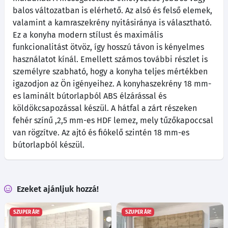
balos változatban is elérhető. Az alsó és felső elemek,
valamint a kamraszekrény nyitásiránya is választható.
Ez a konyha modern stílust és maximális
funkcionalitást ötvöz, így hosszú távon is kényelmes
használatot kínál. Emellett számos további részlet is
személyre szabható, hogy a konyha teljes mértékben
igazodjon az Ön igényeihez. A konyhaszekrény 18 mm-
es laminált bútorlapból ABS élzárással és
köldökcsapozással készül. A hátfal a zárt részeken
fehér színű ,2,5 mm-es HDF lemez, mely tűzőkapoccsal
van rögzítve. Az ajtó és fiókelő szintén 18 mm-es
bútorlapból készül.
Ezeket ajánljuk hozzá!
SZUPER ÁR!
SZUPER ÁR!