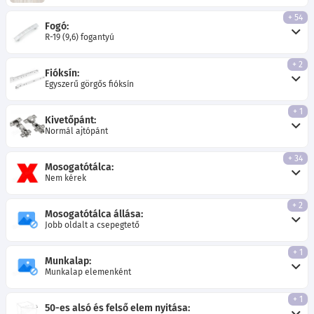
+ 54
Fogó:
R-19 (9,6) fogantyú
+ 2
Fióksín:
Egyszerű görgős fióksín
+ 1
Kivetőpánt:
Normál ajtópánt
+ 34
Mosogatótálca:
Nem kérek
+ 2
Mosogatótálca állása:
Jobb oldalt a csepegtető
+ 1
Munkalap:
Munkalap elemenként
+ 1
50-es alsó és felső elem nyitása: