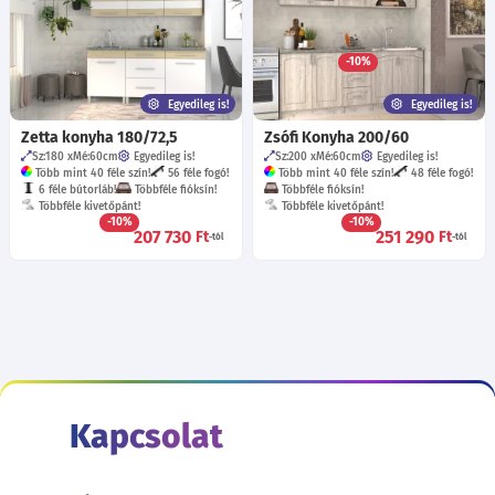
14 féle keretléc !
47 féle fogó!
Többféle fióksín!
Többféle kivetőpánt!
-10%
206 200
Ft
-tól
Egyedileg is!
Egyedileg is!
Zetta konyha 180/72,5
Zsófi Konyha 200/60
Sz:180
Mé:60
cm
Egyedileg is!
Sz:200
Mé:60
cm
Egyedileg is!
Több mint 40 féle szín!
56 féle fogó!
Több mint 40 féle szín!
48 féle fogó!
6 féle bútorláb!
Többféle fióksín!
Többféle fióksín!
Többféle kivetőpánt!
Többféle kivetőpánt!
-10%
-10%
207 730
251 290
Ft
Ft
-tól
-tól
Kapcsolat