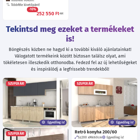
Többféle fióksín!
Többféle kivetőpánt!
-10%
252 550
Ft
-tól
Tekintsd meg ezeket a termékeket
is!
Böngészés közben ne hagyd ki a további kiváló ajánlatainkat!
Válogatott termékeink között biztosan találsz olyat, ami
tökéletesen illeszkedik otthonodba. Fedezd fel az új lehetőségeket
és inspirálódj a legfrissebb trendekből!
SZUPER ÁR!
SZUPER ÁR!
Egyedileg is!
Egyedileg is!
Rió UV konyha 260/72,5 lábas
Retró konyha 200/60
SZUPER ÁR!
Sz:260
Mé:60
cm
Egyedileg is!
Sz:200
Mé:60
cm
Egyedileg is!