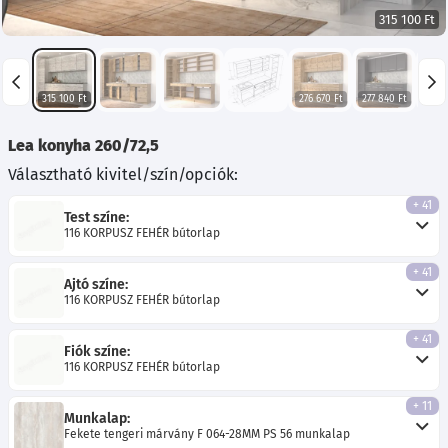
315 100 Ft
315 100 Ft
276 670 Ft
277 840 Ft
273 
Lea konyha 260/72,5
Választható kivitel/szín/opciók:
+ 41
Test színe:
116 KORPUSZ FEHÉR bútorlap
+ 41
Ajtó színe:
116 KORPUSZ FEHÉR bútorlap
+ 41
Fiók színe:
116 KORPUSZ FEHÉR bútorlap
+ 11
Munkalap:
Fekete tengeri márvány F 064-28MM PS 56 munkalap