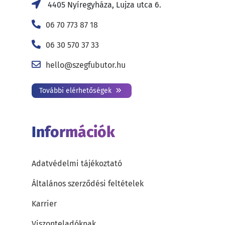
4405 Nyíregyháza, Lujza utca 6.
06 70 773 87 18
06 30 570 37 33
hello@szegfubutor.hu
További elérhetőségek
Információk
Adatvédelmi tájékoztató
Általános szerződési feltételek
Karrier
Viszonteladóknak