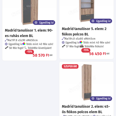
Egyedileg is!
Egyedileg is!
Madrid tanulósor 5. elem: 2
Madrid tanulósor 1. elem: 90-
fiókos polcos BL
es ruhás elem BL
Ma:184.8
Sz:80
Mé:45
cm
Ma:197.8
Sz:90
Mé:50
cm
Egyedileg is!
Több mint 40 féle szín!
Egyedileg is!
Több mint 40 féle szín!
57 féle fogó!
Többféle fióksín!
58 féle fogó!
Többféle kivetőpánt!
-15%
-15%
56 450
Ft
-tól
58 570
Ft
-tól
SZUPER ÁR!
Egyedileg is!
Madrid tanulósor 2. elem: 45-
ös fiókos polcos elem BL