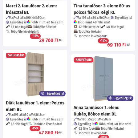
Marci 2. tanulósor 2. elem:
Tina tanulósor 3. elem: 80-as
Íróasztal BL
polcos fiókos Régi KL
Ma:74.8
Sz:100
Mé:50
cm
Ma:196
Sz:80
Mé:37
cm
Egyedileg is!
Egyedileg is!
Több mint 40 féle szín!
Több mint 40 féle szín!
43 féle fogó!
Többféle fióksín!
12 féle keretléc !
48 féle fogó!
Többféle kivetőpánt!
Többféle fióksín!
-15%
Többféle kivetőpánt!
29 760
Ft
-tól
-15%
69 110
Ft
-tól
SZUPER ÁR!
SZUPER ÁR!
Egyedileg is!
Egyedileg is!
Diák tanulósor 1. elem: Polcos
Anna tanulósor 1. elem:
elem BL
Ruhás, fiókos elem BL
Ma:196
Sz:80
Mé:36.8
cm
Egyedileg is!
Több mint 40 féle szín!
Ma:180
Sz:80
Mé:50
cm
48 féle fogó!
Többféle kivetőpánt!
Egyedileg is!
Több mint 40 féle szín!
-15%
62 féle fogó!
Többféle fióksín!
47 860
Ft
-tól
Többféle kivetőpánt!
-15%