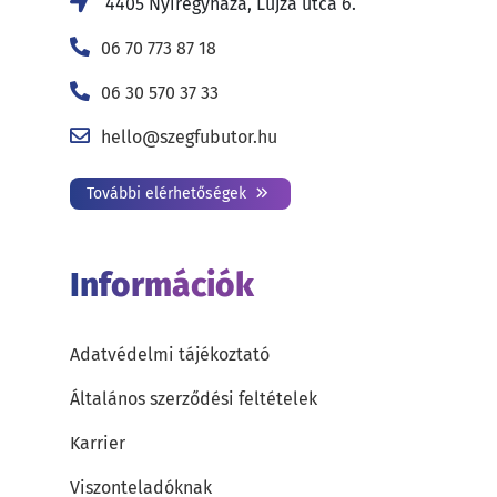
4405 Nyíregyháza, Lujza utca 6.
06 70 773 87 18
06 30 570 37 33
hello@szegfubutor.hu
További elérhetőségek
Információk
Adatvédelmi tájékoztató
Általános szerződési feltételek
Karrier
Viszonteladóknak