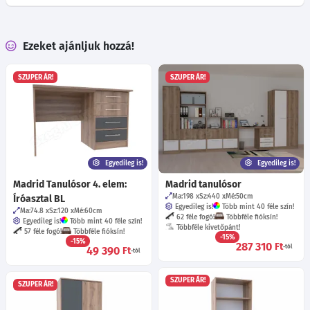
Ezeket ajánljuk hozzá!
SZUPER ÁR!
SZUPER ÁR!
Egyedileg is!
Egyedileg is!
Madrid Tanulósor 4. elem:
Madrid tanulósor
Ma:198
Sz:440
Mé:50
cm
Íróasztal BL
Egyedileg is!
Több mint 40 féle szín!
Ma:74.8
Sz:120
Mé:60
cm
62 féle fogó!
Többféle fióksín!
Egyedileg is!
Több mint 40 féle szín!
Többféle kivetőpánt!
57 féle fogó!
Többféle fióksín!
-15%
-15%
287 310
Ft
-tól
49 390
Ft
-tól
SZUPER ÁR!
SZUPER ÁR!