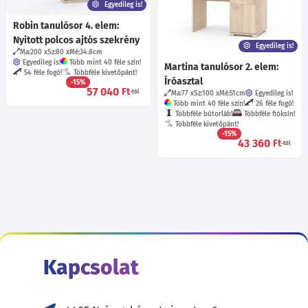
Egyedileg is!
Robin tanulósor 4. elem:
Nyitott polcos ajtós szekrény
Egyedileg is!
Ma:200
Sz:80
Mé:34.8
cm
Egyedileg is!
Több mint 40 féle szín!
Martina tanulósor 2. elem:
54 féle fogó!
Többféle kivetőpánt!
Íróasztal
-15%
57 040
Ft
-tól
Ma:77
Sz:100
Mé:51
cm
Egyedileg is!
Több mint 40 féle szín!
26 féle fogó!
Többféle bútorláb!
Többféle fióksín!
Többféle kivetőpánt!
-15%
43 360
Ft
-tól
Kapcsolat