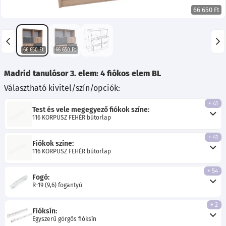
66 650 Ft
66 650 Ft
66 650 Ft
Madrid tanulósor 3. elem: 4 fiókos elem BL
Választható kivitel/szín/opciók:
+ 41
Test és vele megegyező fiókok színe:
116 KORPUSZ FEHÉR bútorlap
+ 41
Fiókok színe:
116 KORPUSZ FEHÉR bútorlap
+ 54
Fogó:
R-19 (9,6) fogantyú
+ 2
Fióksín:
Egyszerű görgős fióksín