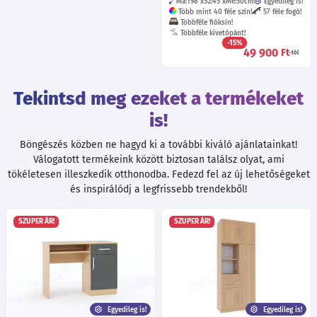
Ma:198
Sz:45
Mé:50
cm
Egyedileg is!
Több mint 40 féle szín!
57 féle fogó!
Többféle fióksín!
Többféle kivetőpánt!
-15%
49 900
Ft
-tól
Tekintsd meg ezeket a termékeket
is!
Böngészés közben ne hagyd ki a további kiváló ajánlatainkat!
Válogatott termékeink között biztosan találsz olyat, ami
tökéletesen illeszkedik otthonodba. Fedezd fel az új lehetőségeket
és inspirálódj a legfrissebb trendekből!
SZUPER ÁR!
SZUPER ÁR!
Egyedileg is!
Egyedileg is!