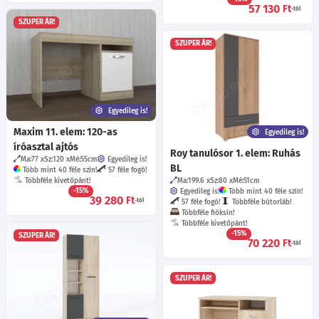
57 130
Ft
-tól
SZUPER ÁR!
SZUPER ÁR!
Egyedileg is!
Maxim 11. elem: 120-as
Egyedileg is!
íróasztal ajtós
Roy tanulósor 1. elem: Ruhás
Ma:77
Sz:120
Mé:55
cm
Egyedileg is!
BL
Több mint 40 féle szín!
57 féle fogó!
Többféle kivetőpánt!
Ma:199.6
Sz:80
Mé:51
cm
-15%
Egyedileg is!
Több mint 40 féle szín!
39 280
Ft
-tól
57 féle fogó!
Többféle bútorláb!
Többféle fióksín!
Többféle kivetőpánt!
-15%
SZUPER ÁR!
70 220
Ft
-tól
SZUPER ÁR!