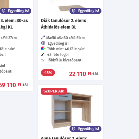
Egyedileg is!
Egyedileg is!
 3. elem: 80-as
Diák tanulósor 2. elem:
Régi KL
Áthidalós elem BL
Mé:37
cm
Ma:50
Sz:80
Mé:51
cm
Egyedileg is!
éle szín!
Több mint 40 féle szín!
éc !
48 féle fogó!
Többféle kivetőpánt!
ín!
tőpánt!
22 110
-15%
Ft
-tól
69 110
Ft
-tól
SZUPER ÁR!
Egyedileg is!
Anna tanulósor 2. elem: