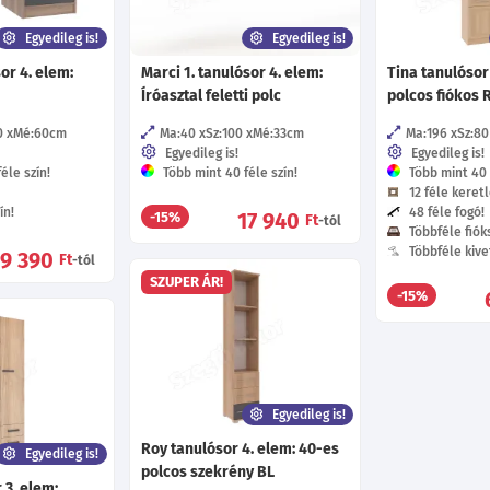
Egyedileg is!
Egyedileg is!
or 4. elem:
Marci 1. tanulósor 4. elem:
Tina tanulósor
Íróasztal feletti polc
polcos fiókos 
0
Mé:60
cm
Ma:40
Sz:100
Mé:33
cm
Ma:196
Sz:80
Egyedileg is!
Egyedileg is!
éle szín!
Több mint 40 féle szín!
Több mint 40 f
12 féle keretl
ín!
48 féle fogó!
17 940
-15%
Ft
-tól
Többféle fióks
Többféle kive
9 390
Ft
-tól
SZUPER ÁR!
-15%
Egyedileg is!
Roy tanulósor 4. elem: 40-es
Egyedileg is!
polcos szekrény BL
 3. elem: