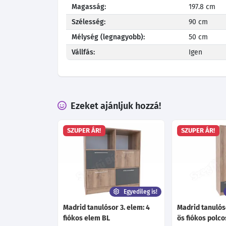
Magasság:
197.8 cm
Szélesség:
90 cm
Mélység (legnagyobb):
50 cm
Vállfás:
Igen
Ezeket ajánljuk hozzá!
SZUPER ÁR!
SZUPER ÁR!
Egyedileg is!
Madrid tanulósor 3. elem: 4
Madrid tanulóso
fiókos elem BL
ös fiókos polc