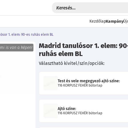
Kampány
Kezdőlap
Új
ósor 1. elem: 90-es ruhás elem BL
Madrid tanulósor 1. elem: 90
 mi is van a képen!
ruhás elem BL
Választható kivitel/szín/opciók:
Test és vele megegyező ajtó színe:
116 KORPUSZ FEHÉR bútorlap
Következő
Ajtó színe:
116 KORPUSZ FEHÉR bútorlap