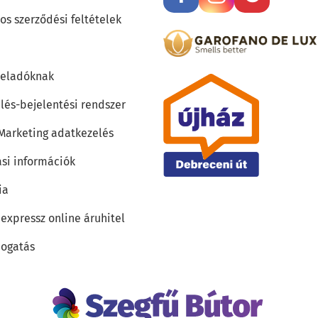
os szerződési feltételek
teladóknak
lés-bejelentési rendszer
 Marketing adatkezelés
ási információk
ia
 expressz online áruhitel
ogatás