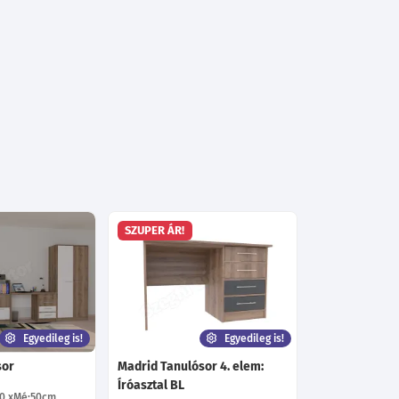
SZUPER ÁR!
Egyedileg is!
Egyedileg is!
sor
Madrid Tanulósor 4. elem:
Íróasztal BL
40
Mé:50
cm