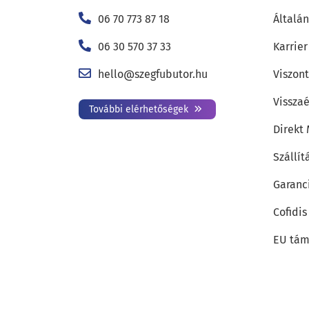
06 70 773 87 18
Általán
06 30 570 37 33
Karrier
hello@szegfubutor.hu
Viszon
Visszaé
További elérhetőségek
Direkt
Szállít
Garanc
Cofidis
EU tám