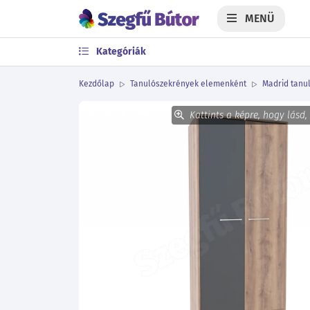
MENÜ
Kategóriák
Kezdőlap
Tanulószekrények elemenként
Madrid tanul
Kattints a képre, hogy lásd,
Előző