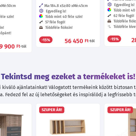
Egyedileg is!
Mé:50
cm
Ma:184.8
Sz:80
Mé:45
cm
Több mint 40 f
Egyedileg is!
62 féle fogó!
éle szín!
Több mint 40 féle szín!
Többféle fióks
57 féle fogó!
Többféle kive
ín!
Többféle fióksín!
tőpánt!
2
-15%
56 450
-15%
Ft
-tól
9 900
Ft
-tól
Tekintsd meg ezeket a termékeket is!
kiváló ajánlatainkat! Válogatott termékeink között biztosan ta
. Fedezd fel az új lehetőségeket és inspirálódj a legfrissebb 
SZUPER ÁR!
SZUPER ÁR!