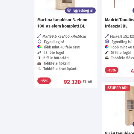
Egyedileg is!
Martina tanulósor 3. elem:
Madrid Tanulós
100-as elem komplett BL
Íróasztal BL
Ma:199.6
Sz:100
Mé:51
cm
Ma:74.8
Sz:12
Egyedileg is!
Egyedileg is!
Több mint 40 féle szín!
Több mint 40 f
48 féle fogó!
57 féle fogó!
6 féle bútorláb!
Többféle fióks
Többféle fióksín!
Többféle kivetőpánt!
4
-15%
92 320
-15%
Ft
-tól
SZUPER ÁR!
Virág tanulósor