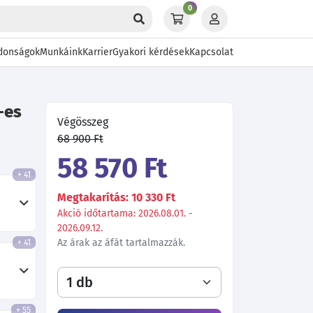
0
donságok
Munkáink
Karrier
Gyakori kérdések
Kapcsolat
-es
Végösszeg
68 900 Ft
58 570 Ft
+ 41
Megtakarítás: 10 330 Ft
Akció időtartama: 2026.08.01. -
2026.09.12.
Az árak az áfát tartalmazzák.
+ 41
+ 55