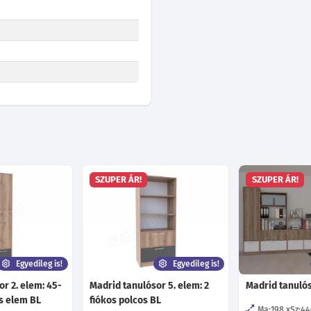
SZUPER ÁR!
SZUPER ÁR!
Egyedileg is!
Egyedileg is!
r 2. elem: 45-
Madrid tanulósor 5. elem: 2
Madrid tanuló
os elem BL
fiókos polcos BL
Ma:198
Sz:4