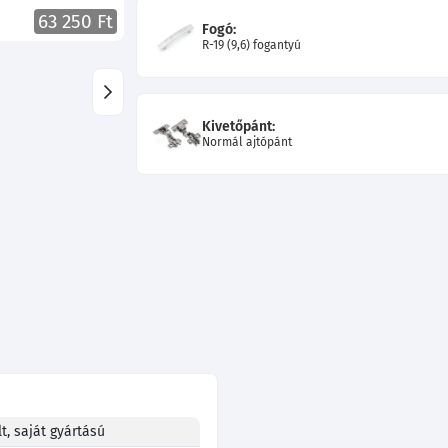
63 250 Ft
Fogó:
R-19 (9,6) fogantyú
Kivetőpánt:
Normál ajtópánt
t, saját gyártású