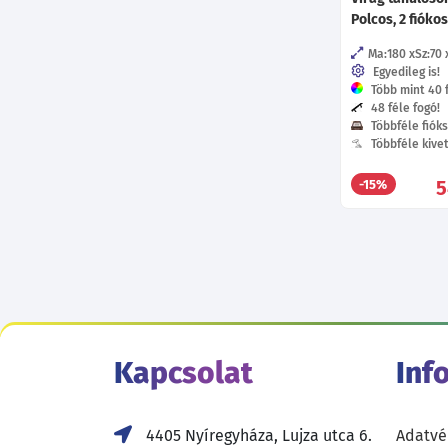
Polcos, 2 fiókos
Ma:180
Sz:70
Egyedileg is!
Több mint 40 f
48 féle fogó!
Többféle fióks
Többféle kive
5
-15%
Kapcsolat
Inf
4405 Nyíregyháza, Lujza utca 6.
Adatvé