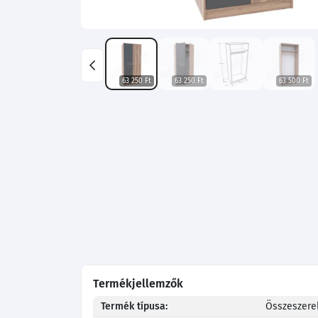
63 250 Ft
63 250 Ft
63 500 Ft
Termékjellemzők
Termék típusa:
Összeszerel