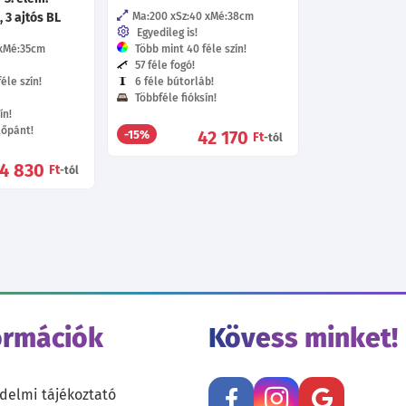
, 3 ajtós BL
Ma:200
Sz:40
Mé:38
cm
Egyedileg is!
Mé:35
cm
Több mint 40 féle szín!
57 féle fogó!
éle szín!
6 féle bútorláb!
Többféle fióksín!
ín!
tőpánt!
42 170
-15%
Ft
-tól
4 830
Ft
-tól
ormációk
Kövess minket!
delmi tájékoztató