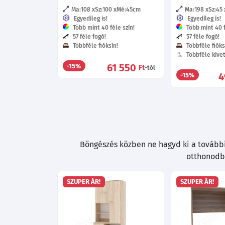
Ma:108
Sz:100
Mé:45
cm
Ma:198
Sz:45
Egyedileg is!
Egyedileg is!
Több mint 40 féle szín!
Több mint 40 f
57 féle fogó!
57 féle fogó!
Többféle fióksín!
Többféle fióks
Többféle kive
61 550
-15%
Ft
-tól
4
-15%
Böngészés közben ne hagyd ki a további 
otthonodba
SZUPER ÁR!
SZUPER ÁR!