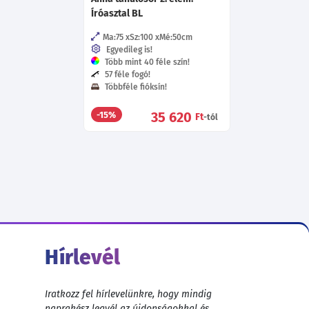
Íróasztal BL
Ma:75
Sz:100
Mé:50
cm
Egyedileg is!
Több mint 40 féle szín!
57 féle fogó!
Többféle fióksín!
35 620
-15%
Ft
-tól
Hírlevél
Iratkozz fel hírlevelünkre, hogy mindig
naprakész legyél az újdonságokkal és