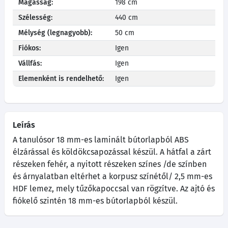
Magasság:
198 cm
Szélesség:
440 cm
Mélység (legnagyobb):
50 cm
Fiókos:
Igen
Vállfás:
Igen
Elemenként is rendelhető:
Igen
Leírás
A tanulósor 18 mm-es laminált bútorlapból ABS
élzárással és köldökcsapozással készül. A hátfal a zárt
részeken fehér, a nyitott részeken színes /de színben
és árnyalatban eltérhet a korpusz színétől/ 2,5 mm-es
HDF lemez, mely tűzőkapoccsal van rögzítve. Az ajtó és
fiókelő szintén 18 mm-es bútorlapból készül.