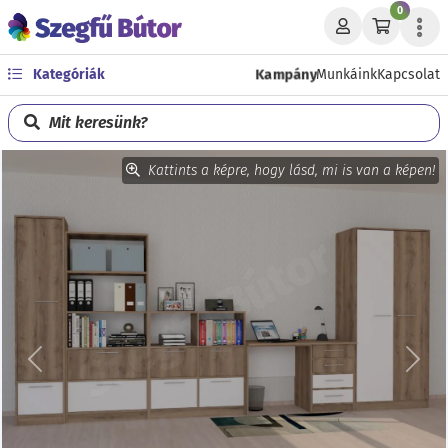
0
Kampány
Kategóriák
Munkáink
Kapcsolat
Mit keresünk?
Kattints a képre, hogy lásd, mi is van a képen!
Előző
Köve