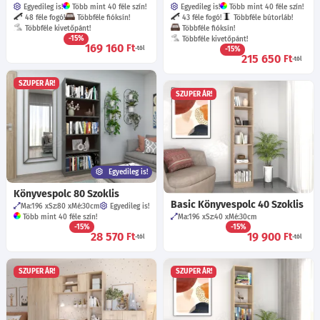
Egyedileg is!
Több mint 40 féle szín!
Egyedileg is!
Több mint 40 féle szín!
48 féle fogó!
Többféle fióksín!
43 féle fogó!
Többféle bútorláb!
Többféle kivetőpánt!
Többféle fióksín!
-15%
Többféle kivetőpánt!
169 160
Ft
-tól
-15%
215 650
Ft
-tól
SZUPER ÁR!
SZUPER ÁR!
Egyedileg is!
Könyvespolc 80 Szoklis
Basic Könyvespolc 40 Szoklis
Ma:196
Sz:80
Mé:30
cm
Egyedileg is!
Több mint 40 féle szín!
Ma:196
Sz:40
Mé:30
cm
-15%
-15%
28 570
19 900
Ft
Ft
-tól
-tól
SZUPER ÁR!
SZUPER ÁR!