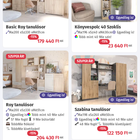
Egyedileg is!
Basic Roy tanulósor
Könyvespolc 40 Szoklis
Ma:200
Sz:330
Mé:51
cm
Ma:196
Sz:40
Mé:30
cm
Egyedileg is!
-15%
Több mint 40 féle szín!
179 440
Ft
-tól
-15%
23 640
Ft
-tól
SZUPER ÁR!
SZUPER ÁR!
Egyedileg is!
Egyedileg is!
Roy tanulósor
Szabina tanulósor
Ma:200
Sz:330
Mé:51
cm
Egyedileg is!
Több mint 40 féle szín!
Ma:198
Sz:260
Mé:50
cm
57 féle fogó!
9 féle bútorláb!
Egyedileg is!
Több mint 40 féle szín!
Többféle fióksín!
48 féle fogó!
Többféle kivetőpánt!
-15%
Többféle kivetőpánt!
122 150
Ft
-15%
-tól
204 430
Ft
-tól