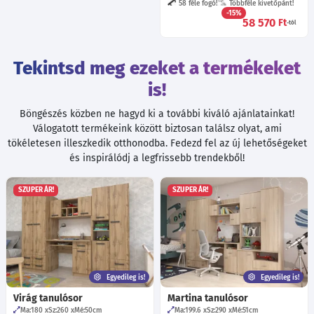
58 féle fogó!
Többféle kivetőpánt!
-15%
58 570
Ft
-tól
Tekintsd meg ezeket a termékeket
is!
Böngészés közben ne hagyd ki a további kiváló ajánlatainkat!
Válogatott termékeink között biztosan találsz olyat, ami
tökéletesen illeszkedik otthonodba. Fedezd fel az új lehetőségeket
és inspirálódj a legfrissebb trendekből!
SZUPER ÁR!
SZUPER ÁR!
Egyedileg is!
Egyedileg is!
Virág tanulósor
Martina tanulósor
Ma:180
Sz:260
Mé:50
cm
Ma:199.6
Sz:290
Mé:51
cm