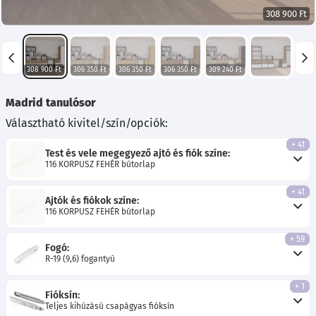
308 900 Ft
308 900 Ft
306 350 Ft
306 350 Ft
306 350 Ft
309 240 Ft
Madrid tanulósor
Választható kivitel/szín/opciók:
+ 41
Test és vele megegyező ajtó és fiók színe:
116 KORPUSZ FEHÉR bútorlap
+ 41
Ajtók és fiókok színe:
116 KORPUSZ FEHÉR bútorlap
+ 59
Fogó:
R-19 (9,6) fogantyú
+ 1
Fióksín:
Teljes kihúzású csapágyas fióksín