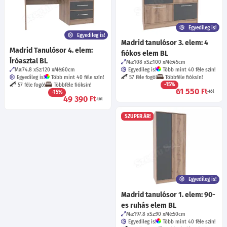
Egyedileg is!
Egyedileg is!
Madrid tanulósor 3. elem: 4
Madrid Tanulósor 4. elem:
fiókos elem BL
Íróasztal BL
Ma:108
Sz:100
Mé:45
cm
Ma:74.8
Sz:120
Mé:60
cm
Egyedileg is!
Több mint 40 féle szín!
Egyedileg is!
Több mint 40 féle szín!
57 féle fogó!
Többféle fióksín!
-15%
57 féle fogó!
Többféle fióksín!
61 550
Ft
-15%
-tól
49 390
Ft
-tól
SZUPER ÁR!
Egyedileg is!
Madrid tanulósor 1. elem: 90-
es ruhás elem BL
Ma:197.8
Sz:90
Mé:50
cm
Egyedileg is!
Több mint 40 féle szín!