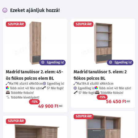
Ezeket ajánljuk hozzá!
SZUPER ÁR!
SZUPER ÁR!
Egyedileg is!
Egyedileg is!
Madrid tanulósor 2. elem: 45-
Madrid tanulósor 5. elem: 2
ös fiókos polcos elem BL
fiókos polcos BL
Ma:198
Sz:45
Mé:50
cm
Egyedileg is!
Ma:184.8
Sz:80
Mé:45
cm
Több mint 40 féle szín!
57 féle fogó!
Egyedileg is!
Több mint 40 féle szín!
Többféle fióksín!
57 féle fogó!
Többféle fióksín!
-15%
Többféle kivetőpánt!
56 450
Ft
-15%
-tól
49 900
Ft
-tól
SZUPER ÁR!
SZUPER ÁR!