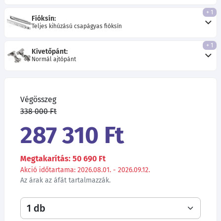
+ 1
Fióksín:
Teljes kihúzású csapágyas fióksín
+ 1
Kivetőpánt:
Normál ajtópánt
Végösszeg
338 000 Ft
287 310 Ft
Megtakarítás: 50 690 Ft
Akció időtartama: 2026.08.01. - 2026.09.12.
Az árak az áfát tartalmazzák.