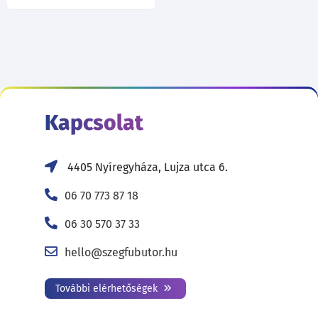
Kapcsolat
4405 Nyíregyháza, Lujza utca 6.
06 70 773 87 18
06 30 570 37 33
hello@szegfubutor.hu
További elérhetőségek