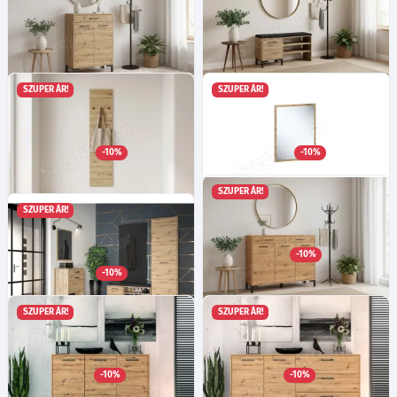
SZUPER ÁR!
SZUPER ÁR!
Nerina 3 cipősszekrény -
Nerina 5 cipősszekrény -
Artisan tölgy
Artisan tölgy/fekete
Ma:94
Sz:70
Mé:34
cm
Ma:54
Sz:105
Mé:34
cm
-10%
-10%
67 595
67 775
Ft
Ft
SZUPER ÁR!
SZUPER ÁR!
Nerina 7 előszobafal - Artisan
Nerina 8 tükör - Artisan tölgy
Ma:65
Sz:50
Mé:2
cm
tölgy
-10%
Ma:145
Sz:35
Mé:2
cm
24 845
Ft
-10%
24 935
Ft
SZUPER ÁR!
SZUPER ÁR!
Nerina 14 komód - Artisan
Nerina 6 előszobafal - Fekete
tölgy
Ma:145
Sz:70
Mé:3
cm
Ma:94
Sz:120
Mé:34
cm
-10%
-10%
44 465
106 025
Ft
Ft