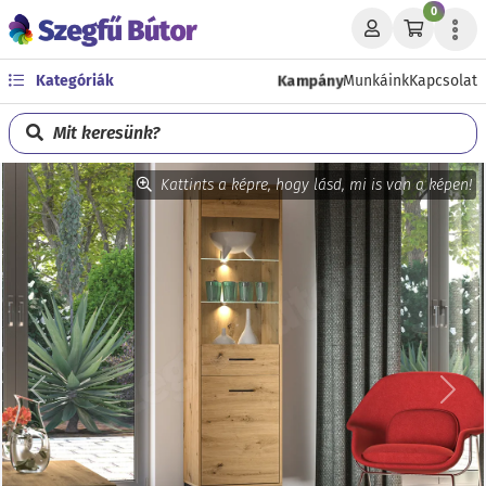
0
Kampány
Kategóriák
Munkáink
Kapcsolat
Mit keresünk?
Kattints a képre, hogy lásd, mi is van a képen!
Előző
Köve