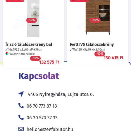
Ma:Koronával 205
Sz:135
Mé:51
cm
Polli 22 vitrin
Egyedileg is!
Több mint 40 féle szín!
62 féle fogó!
Többféle fióksín!
Ma:141.5
Sz:137
Mé:42
cm
Többféle kivetőpánt!
Választható színek!
-10%
-10%
137 350
176 945
Ft
Ft
-tól
-tól
Írisz 6 tálalószekrény bal
Ivett IV5 tálalószekrény
Ma:195.5
Sz:60
Mé:39
cm
Ma:130
Sz:90
Mé:40
cm
-10%
Választható színek!
130 415
Ft
-10%
132 575
Ft
Kapcsolat
4405 Nyíregyháza, Lujza utca 6.
06 70 773 87 18
06 30 570 37 33
hello@szegfubutor.hu