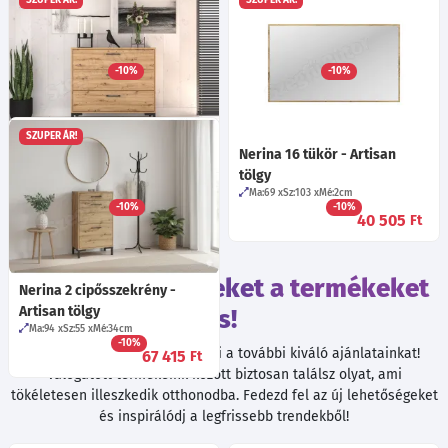
SZUPER ÁR!
SZUPER ÁR!
Nerina 15 előszobafal -
Nerina 17 szekrény - Artisan
Artisan tölgy
tölgy
Ma:145
Sz:69
Mé:27
cm
Ma:200
Sz:80
Mé:51
cm
-10%
-10%
43 205
115 655
Ft
Ft
SZUPER ÁR!
Nerina 09 komód - Artisan
Nerina 16 tükör - Artisan
tölgy
tölgy
Ma:83
Sz:92
Mé:40
cm
Ma:69
Sz:103
Mé:2
cm
-10%
-10%
81 635
40 505
Ft
Ft
Tekintsd meg ezeket a termékeket
Nerina 2 cipősszekrény -
Artisan tölgy
is!
Ma:94
Sz:55
Mé:34
cm
-10%
Böngészés közben ne hagyd ki a további kiváló ajánlatainkat!
67 415
Ft
Válogatott termékeink között biztosan találsz olyat, ami
tökéletesen illeszkedik otthonodba. Fedezd fel az új lehetőségeket
és inspirálódj a legfrissebb trendekből!