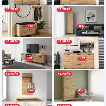
SZUPER ÁR!
SZUPER ÁR!
Nerina 10 komód - Artisan
Nerina 13 komód - Artisan
tölgy
tölgy
Ma:83
Sz:120
Mé:40
cm
Ma:83
Sz:159
Mé:40
cm
-10%
-10%
81 815
116 735
Ft
Ft
SZUPER ÁR!
SZUPER ÁR!
Nerina 4 cipősszekrény -
Nerina 1 szekrény - Artisan
Artisan tölgy/fekete
tölgy
Ma:54
Sz:70
Mé:34
cm
Ma:200
Sz:55
Mé:34
cm
-10%
-10%
66 695
76 145
Ft
Ft
SZUPER ÁR!
SZUPER ÁR!
Nerina 20 Tv-állvány - Artisan
Nerina 12 komód - Artisan
tölgy
tölgy
Ma:52
Sz:155
Mé:40
cm
Ma:83
Sz:138
Mé:40
cm
-10%
-10%
77 135
114 575
Ft
Ft