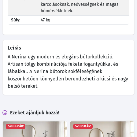
karcolásoknak, nedvességnek és magas
hőmérsékletnek.
Súly:
47 kg
Leírás
A Nerina egy modern és elegáns bútorkollekció.
Artisan tölgy kombinációja fekete fogantyúkkal és
lábakkal. A Nerina bútorok sokféleségének
köszönhetően könnyedén berendezheti a kicsi és nagy
belső tereket.
Ezeket ajánljuk hozzá!
SZUPER ÁR!
SZUPER ÁR!