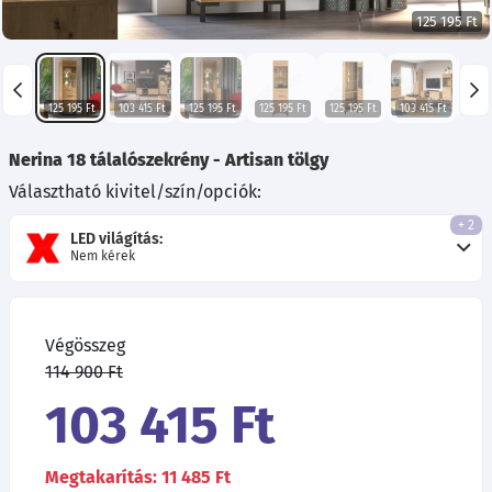
125 195 Ft
125 195 Ft
103 415 Ft
125 195 Ft
125 195 Ft
125 195 Ft
103 415 Ft
Nerina 18 tálalószekrény - Artisan tölgy
Választható kivitel/szín/opciók:
+ 2
LED világítás:
Nem kérek
Végösszeg
114 900 Ft
103 415 Ft
Megtakarítás: 11 485 Ft