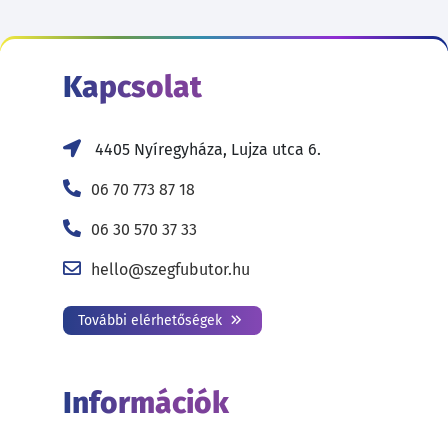
Kapcsolat
4405 Nyíregyháza, Lujza utca 6.
06 70 773 87 18
06 30 570 37 33
hello@szegfubutor.hu
További elérhetőségek
Információk