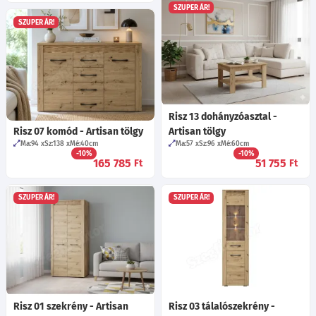
SZUPER ÁR!
SZUPER ÁR!
Risz 13 dohányzóasztal -
Risz 07 komód - Artisan tölgy
Artisan tölgy
Ma:94
Sz:138
Mé:40
cm
Ma:57
Sz:96
Mé:60
cm
-10%
-10%
165 785
51 755
Ft
Ft
SZUPER ÁR!
SZUPER ÁR!
Risz 01 szekrény - Artisan
Risz 03 tálalószekrény -