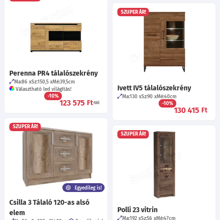
SZUPER ÁR!
Perenna PR4 tálalószekrény
Ma:86
Sz:150,5
Mé:39,5
cm
Ivett IV5 tálalószekrény
Választható led világítás!
-10%
Ma:130
Sz:90
Mé:40
cm
123 575
Ft
-tól
-10%
130 415
Ft
SZUPER ÁR!
SZUPER ÁR!
Egyedileg is!
Csilla 3 Tálaló 120-as alsó
Polli 23 vitrin
elem
Ma:192
Sz:56
Mé:47
cm