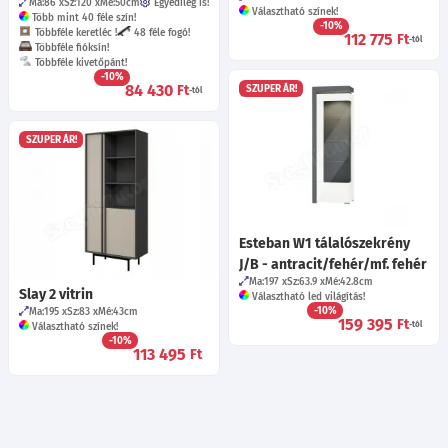
Ma:86
Sz:120
Mé:50
cm
Egyedileg is!
Választható színek!
Több mint 40 féle szín!
-10%
Többféle keretléc !
48 féle fogó!
112 775
Ft
-tól
Többféle fióksín!
Többféle kivetőpánt!
-10%
84 430
Ft
SZUPER ÁR!
-tól
SZUPER ÁR!
Esteban W1 tálalószekrény
J/B - antracit/fehér/mf. fehér
Ma:197
Sz:63.9
Mé:42.8
cm
Slay 2 vitrin
Választható led világítás!
-10%
Ma:195
Sz:83
Mé:43
cm
159 395
Ft
-tól
Választható színek!
-10%
113 495
Ft