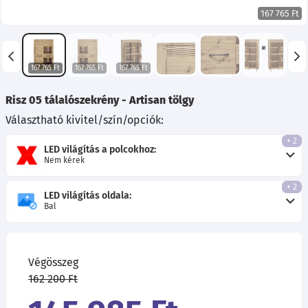
167 765 Ft
167 765 Ft
167 765 Ft
167 765 Ft
145 
Risz 05 tálalószekrény - Artisan tölgy
Választható kivitel/szín/opciók:
+ 2
LED világítás a polcokhoz:
Nem kérek
+ 2
LED világítás oldala:
Bal
Végösszeg
162 200 Ft