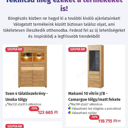
is!
Böngészés közben ne hagyd ki a további kiváló ajánlatainkat!
Válogatott termékeink között biztosan találsz olyat, ami
tökéletesen illeszkedik otthonodba. Fedezd fel az új lehetőségeket
és inspirálódj a legfrissebb trendekből!
SZUPER ÁR!
SZUPER ÁR!
Svan 4 tálalószekrény -
Makami 10 vitrin J/B -
Unoka tölgy
Camargue tölgy/matt fekete
Ma:132
Sz:91.5
Mé:40
cm
Ma:199
Sz:67
Mé:40
cm
-10%
Választható led világítás a polcokhoz!
123 665
Ft
Választható nyitás!
-10%
118 715
Ft
-tól
SZUPER ÁR!