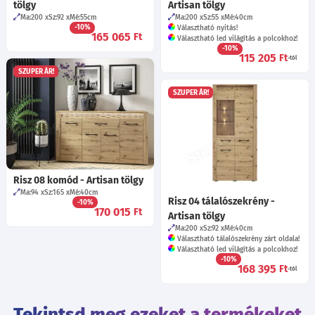
tölgy
Artisan tölgy
Ma:200
Sz:92
Mé:55
cm
Ma:200
Sz:55
Mé:40
cm
-10%
Választható nyitás!
165 065
Ft
Választható led világítás a polcokhoz!
-10%
115 205
Ft
-tól
SZUPER ÁR!
SZUPER ÁR!
Risz 08 komód - Artisan tölgy
Ma:94
Sz:165
Mé:40
cm
Risz 04 tálalószekrény -
-10%
170 015
Ft
Artisan tölgy
Ma:200
Sz:92
Mé:40
cm
Választható tálalószekrény zárt oldala!
Választható led világítás a polcokhoz!
-10%
168 395
Ft
-tól
Tekintsd meg ezeket a termékeket