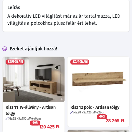
Leírás
A dekoratív LED világítást már az ár tartalmazza, LED
világítás a polcokhoz plusz felár ért lehet.
Ezeket ajánljuk hozzá!
SZUPER ÁR!
SZUPER ÁR!
Risz 11 Tv-állvány - Artisan
Risz 12 polc - Artisan tölgy
Ma:28
Sz:120
Mé:22
cm
tölgy
-10%
Ma:52
Sz:150
Mé:40
cm
28 265
Ft
-10%
120 425
Ft