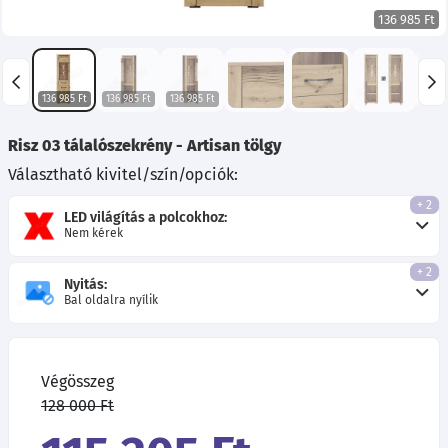
136 985 Ft
136 985 Ft
136 985 Ft
136 985 Ft
136 
Risz 03 tálalószekrény - Artisan tölgy
Választható kivitel/szín/opciók:
+ 2
LED világítás a polcokhoz:
Nem kérek
+ 2
Nyitás:
Bal oldalra nyílik
Végösszeg
128 000 Ft