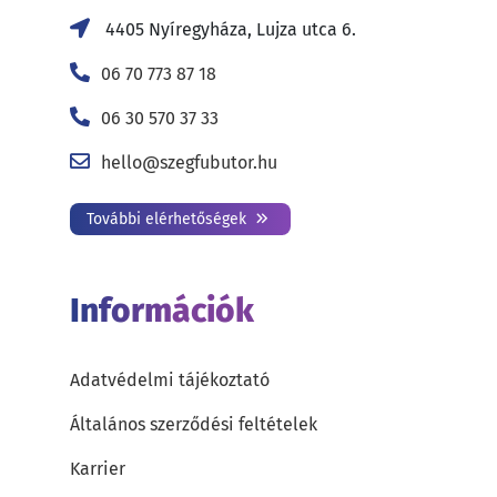
4405 Nyíregyháza, Lujza utca 6.
06 70 773 87 18
06 30 570 37 33
hello@szegfubutor.hu
További elérhetőségek
Információk
Adatvédelmi tájékoztató
Általános szerződési feltételek
Karrier