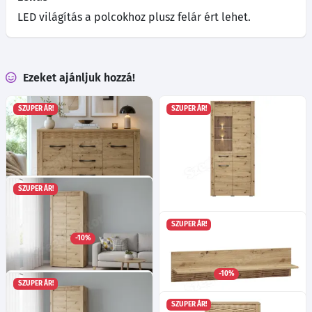
LED világítás a polcokhoz plusz felár ért lehet.
Ezeket ajánljuk hozzá!
SZUPER ÁR!
SZUPER ÁR!
SZUPER ÁR!
Risz 07 komód - Artisan tölgy
Risz 04 tálalószekrény -
SZUPER ÁR!
Ma:94
Sz:138
Mé:40
cm
Artisan tölgy
-10%
Ma:200
Sz:92
Mé:40
cm
165 785
Ft
Választható tálalószekrény zárt oldala!
Választható led világítás a polcokhoz!
-10%
168 395
Ft
SZUPER ÁR!
-tól
Risz 01 szekrény - Artisan
SZUPER ÁR!
tölgy