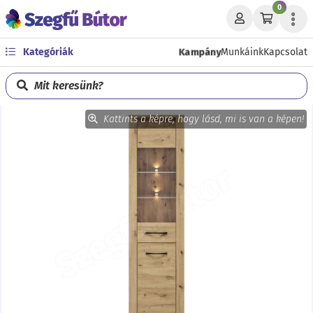
0
Kampány
Kategóriák
Munkáink
Kapcsolat
Mit keresünk?
Kattints a képre, hogy lásd, mi is van a képen!
Előző
Köve