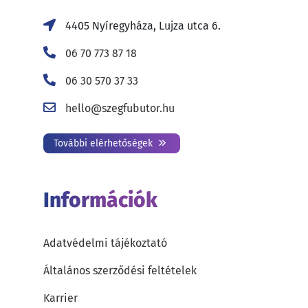
4405 Nyíregyháza, Lujza utca 6.
06 70 773 87 18
06 30 570 37 33
hello@szegfubutor.hu
További elérhetőségek
Információk
Adatvédelmi tájékoztató
Általános szerződési feltételek
Karrier