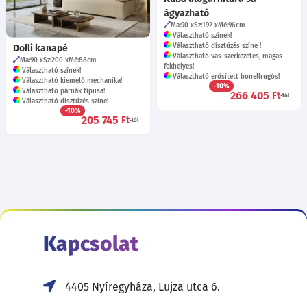
ágyazható
Ma:90
Sz:192
Mé:96
cm
Választható színek!
Választható dísztűzés színe !
Dolli kanapé
Választható vas-szerkezetes, magas
Ma:90
Sz:200
Mé:88
cm
fekhelyes!
Választható színek!
Választható erősített bonellrugós!
Választható kiemelő mechanika!
-10%
Választható párnák típusa!
266 405
Ft
-tól
Választható dísztűzés színe!
-10%
205 745
Ft
-tól
Kapcsolat
4405 Nyíregyháza, Lujza utca 6.