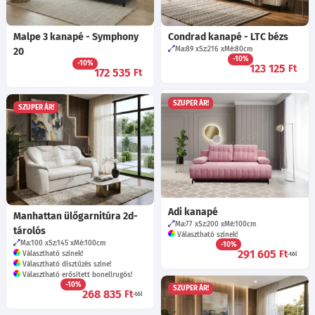
Malpe 3 kanapé - Symphony
Condrad kanapé - LTC bézs
Ma:89
Sz:216
Mé:80
cm
20
-10%
-10%
123 125
Ft
172 535
Ft
SZUPER ÁR!
SZUPER ÁR!
Adi kanapé
Manhattan ülőgarnitúra 2d-
Ma:77
Sz:200
Mé:100
cm
tárolós
Választható színek!
Ma:100
Sz:145
Mé:100
cm
-10%
291 605
Ft
Választható színek!
-tól
Választható dísztűzés színe!
Választható erősített bonellrugós!
-10%
SZUPER ÁR!
268 835
Ft
-tól