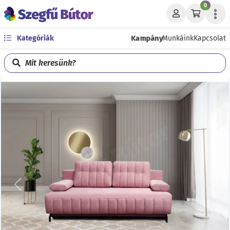
0
Kampány
Kategóriák
Munkáink
Kapcsolat
Mit keresünk?
Előző
Köve