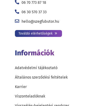
06 70 773 87 18
06 30 570 37 33
hello@szegfubutor.hu
További elérhetőségek
Információk
Adatvédelmi tájékoztató
Általános szerződési feltételek
Karrier
Viszonteladóknak
Visszaélés-bejelentési rendszer