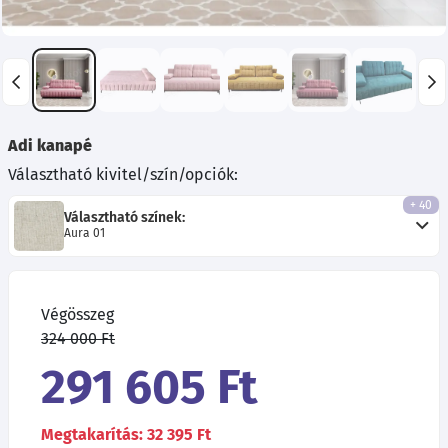
Adi kanapé
Választható kivitel/szín/opciók:
+ 40
Választható színek:
Aura 01
Végösszeg
324 000 Ft
291 605 Ft
Megtakarítás: 32 395 Ft