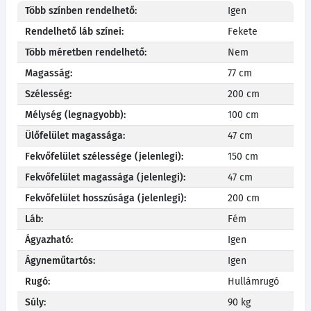
Több színben rendelhető:
Igen
Rendelhető láb színei:
Fekete
Több méretben rendelhető:
Nem
Magasság:
77 cm
Szélesség:
200 cm
Mélység (legnagyobb):
100 cm
Ülőfelület magassága:
47 cm
Fekvőfelület szélessége (jelenlegi):
150 cm
Fekvőfelület magassága (jelenlegi):
47 cm
Fekvőfelület hosszúsága (jelenlegi):
200 cm
Láb:
Fém
Ágyazható:
Igen
Ágyneműtartós:
Igen
Rugó:
Hullámrugó
Súly:
90 kg