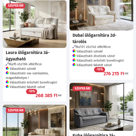
SZUPER ÁR!
Dubai ülőgarnitúra 2d-
tárolós
Ma:101
Sz:146
Mé:98
cm
Választható színek!
Laura ülőgarnitúra 3á-
Választható dísztűzés színe!
ágyazható
Választható erősített bonellrugós!
Ma:95
Sz:186
Mé:95
cm
Választható fabetét színe!
Választható színek!
-10%
276 215
Ft
Választható vas-szerkezetes,
-tól
magasfekhelyes !
Választható erősített bonellrugós!
Választható fabetét színe!
SZUPER ÁR!
-10%
268 385
Ft
-tól
SZUPER ÁR!
Kuba ülőgarnitúra 3á-