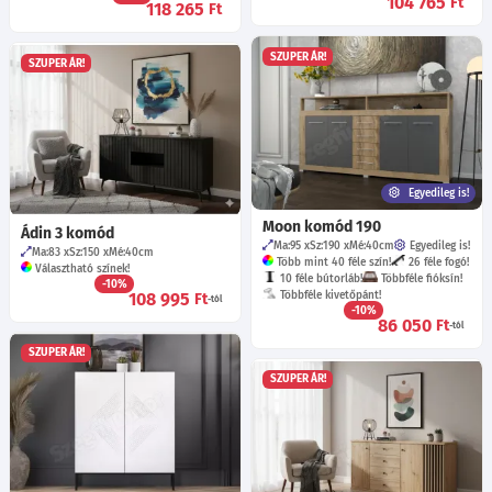
104 765
Ft
118 265
Ft
SZUPER ÁR!
SZUPER ÁR!
Egyedileg is!
Moon komód 190
Ádin 3 komód
Ma:95
Sz:190
Mé:40
cm
Egyedileg is!
Ma:83
Sz:150
Mé:40
cm
Több mint 40 féle szín!
26 féle fogó!
Választható színek!
10 féle bútorláb!
Többféle fióksín!
-10%
108 995
Többféle kivetőpánt!
Ft
-tól
-10%
86 050
Ft
-tól
SZUPER ÁR!
SZUPER ÁR!