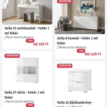
SZUPER ÁR!
Seila 31 sminkasztal - Fehér /
mf. fehér
Ma:76
Sz:120
Mé:46
cm
Seila 8 komód - Fehér / mf.
-10%
fehér
48 335
Ft
Ma:80
Sz:165
Mé:40
cm
-10%
102 425
Ft
SZUPER ÁR!
SZUPER ÁR!
Seila 27 vitrin - Fehér / mf.
fehér
Ma:119
Sz:100
Mé:39
cm
Seila 32 éjjeliszekrény -
-10%