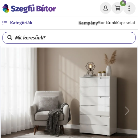
0
Kampány
Kategóriák
Munkáink
Kapcsolat
Mit keresünk?
Előző
Köve