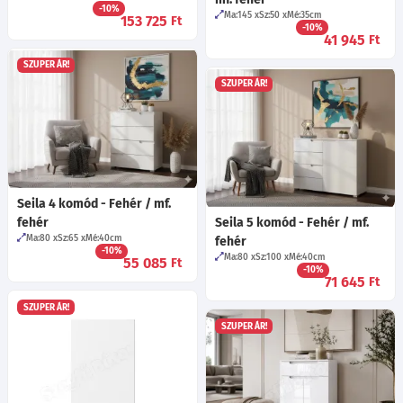
-10%
Ma:145
Sz:50
Mé:35
cm
153 725
Ft
-10%
41 945
Ft
SZUPER ÁR!
SZUPER ÁR!
Seila 4 komód - Fehér / mf.
fehér
Seila 5 komód - Fehér / mf.
Ma:80
Sz:65
Mé:40
cm
fehér
-10%
Ma:80
Sz:100
Mé:40
cm
55 085
Ft
-10%
71 645
Ft
SZUPER ÁR!
SZUPER ÁR!