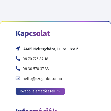
Kapcsolat
4405 Nyíregyháza, Lujza utca 6.
06 70 773 87 18
06 30 570 37 33
hello@szegfubutor.hu
További elérhetőségek