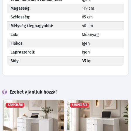
Magasság:
119 cm
Szélesség:
65 cm
Mélység (legnagyobb):
40 cm
Láb:
Műanyag
Fiókos:
Igen
Lapraszerelt:
Igen
Súly:
35 kg
Ezeket ajánljuk hozzá!
SZUPER ÁR!
SZUPER ÁR!