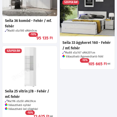
SZUPER ÁR!
Seila 36 komód - Fehér / mf.
fehér
Ma:80
Sz:180
Mé:40
cm
-10%
95 135
Ft
Seila 33 ágykeret 160 - Fehér
/ mf. fehér
SZUPER ÁR!
Ma:88
Sz:167
Mé:207
cm
Választható Ágyneműtartó fiók!
-10%
105 665
Ft
-tól
Seila 25 vitrin J/B - Fehér /
mf. fehér
Ma:196
Sz:50
Mé:39
cm
Választható nyitás!
Választható led világítás!
-10%
73 625
Ft
-tól