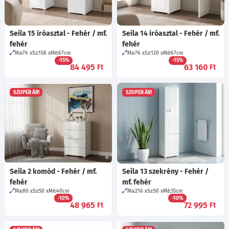
Seila 15 íróasztal - Fehér / mf.
Seila 14 íróasztal - Fehér / mf.
fehér
fehér
Ma:76
Sz:158
Mé:67
cm
Ma:76
Sz:120
Mé:67
cm
-15%
-15%
84 495
63 160
Ft
Ft
SZUPER ÁR!
SZUPER ÁR!
Seila 2 komód - Fehér / mf.
Seila 13 szekrény - Fehér /
fehér
mf. fehér
Ma:80
Sz:50
Mé:40
cm
Ma:216
Sz:50
Mé:35
cm
-10%
-10%
48 965
72 995
Ft
Ft