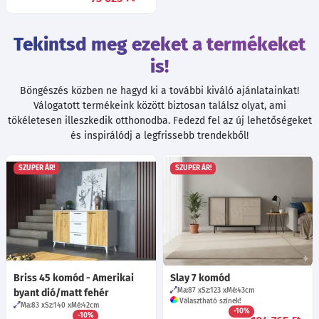
Tekintsd meg ezeket a termékeket
is!
Böngészés közben ne hagyd ki a további kiváló ajánlatainkat!
Válogatott termékeink között biztosan találsz olyat, ami
tökéletesen illeszkedik otthonodba. Fedezd fel az új lehetőségeket
és inspirálódj a legfrissebb trendekből!
SZUPER ÁR!
SZUPER ÁR!
Briss 45 komód - Amerikai
Slay 7 komód
Ma:87
Sz:123
Mé:43
cm
byant dió/matt fehér
Választható színek!
Ma:83
Sz:140
Mé:42
cm
-10%
-10%