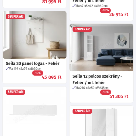
Fehér / mf. fehér
81 995
Ft
Ma:47
Sz:42
Mé:40
cm
-10%
26 915
Ft
SZUPER ÁR!
SZUPER ÁR!
Seila 20 panel fogas - Fehér
Ma:119
Sz:79
Mé:30
cm
-10%
Seila 12 polcos szekrény -
45 095
Ft
Fehér / mf. fehér
Ma:216
Sz:50
Mé:35
cm
SZUPER ÁR!
-10%
51 305
Ft
SZUPER ÁR!