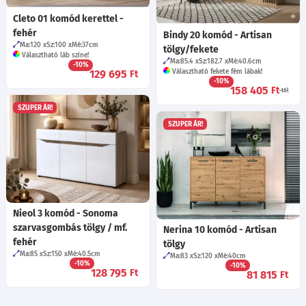
Cleto 01 komód kerettel -
fehér
Bindy 20 komód - Artisan
Ma:120
Sz:100
Mé:37
cm
tölgy/fekete
Választható láb színe!
Ma:85.4
Sz:182.7
Mé:40.6
cm
-10%
129 695
Választható fekete fém lábak!
Ft
-10%
158 405
Ft
-tól
SZUPER ÁR!
SZUPER ÁR!
Nieol 3 komód - Sonoma
szarvasgombás tölgy / mf.
Nerina 10 komód - Artisan
fehér
tölgy
Ma:85
Sz:150
Mé:40.5
cm
Ma:83
Sz:120
Mé:40
cm
-10%
-10%
128 795
Ft
81 815
Ft