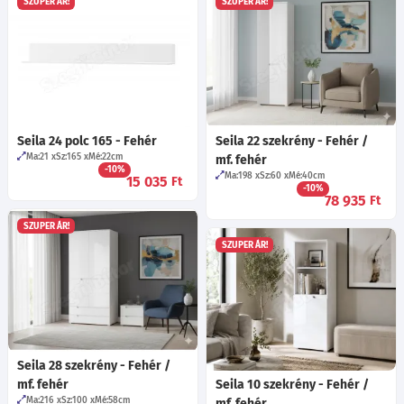
SZUPER ÁR!
SZUPER ÁR!
Seila 24 polc 165 - Fehér
Seila 22 szekrény - Fehér /
Ma:21
Sz:165
Mé:22
cm
mf. fehér
-10%
Ma:198
Sz:60
Mé:40
cm
15 035
Ft
-10%
78 935
Ft
SZUPER ÁR!
SZUPER ÁR!
Seila 28 szekrény - Fehér /
mf. fehér
Seila 10 szekrény - Fehér /
Ma:216
Sz:100
Mé:58
cm
mf. fehér