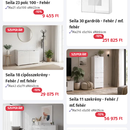
Seila 23 polc 100 - Fehér
Ma:21
Sz:100
Mé:22
cm
-10%
9 455
Ft
Seila 30 gardrób - Fehér / mf.
fehér
SZUPER ÁR!
Ma:216
Sz:164
Mé:64
cm
-10%
251 825
Ft
SZUPER ÁR!
Seila 18 cipősszekrény -
Fehér / mf. fehér
Ma:43
Sz:79
Mé:40
cm
-10%
29 075
Ft
Seila 11 szekrény - Fehér /
mf. fehér
SZUPER ÁR!
Ma:145
Sz:50
Mé:35
cm
-10%
56 975
Ft