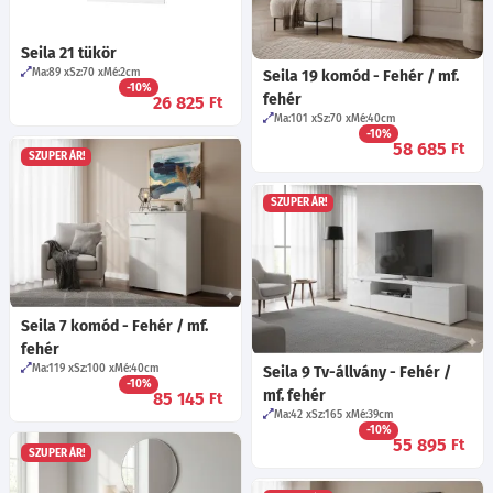
Seila 21 tükör
Ma:89
Sz:70
Mé:2
cm
Seila 19 komód - Fehér / mf.
-10%
fehér
26 825
Ft
Ma:101
Sz:70
Mé:40
cm
-10%
58 685
Ft
SZUPER ÁR!
SZUPER ÁR!
Seila 7 komód - Fehér / mf.
fehér
Ma:119
Sz:100
Mé:40
cm
Seila 9 Tv-állvány - Fehér /
-10%
mf. fehér
85 145
Ft
Ma:42
Sz:165
Mé:39
cm
-10%
55 895
Ft
SZUPER ÁR!