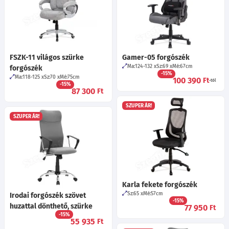
FSZK-11 világos szürke
Gamer-05 forgószék
Ma:124-132
Sz:69
Mé:67
cm
forgószék
-15%
Ma:118-125
Sz:70
Mé:75
cm
100 390
Ft
-tól
-15%
87 300
Ft
SZUPER ÁR!
SZUPER ÁR!
Karla fekete forgószék
Sz:65
Mé:57
cm
Irodai forgószék szövet
-15%
huzattal dönthető, szürke
77 950
Ft
-15%
55 935
Ft