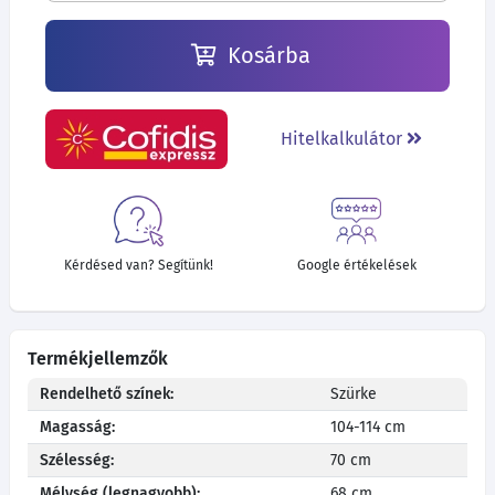
Kosárba
Hitelkalkulátor
Kérdésed van? Segítünk!
Google értékelések
Termékjellemzők
Rendelhető színek:
Szürke
Magasság:
104-114 cm
Szélesség:
70 cm
Mélység (legnagyobb):
68 cm