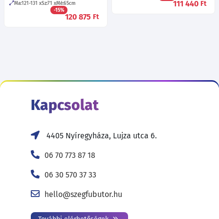
111 440
Ft
Ma:121-131
Sz:71
Mé:65
cm
-15%
120 875
Ft
Kapcsolat
4405 Nyíregyháza, Lujza utca 6.
06 70 773 87 18
06 30 570 37 33
hello@szegfubutor.hu