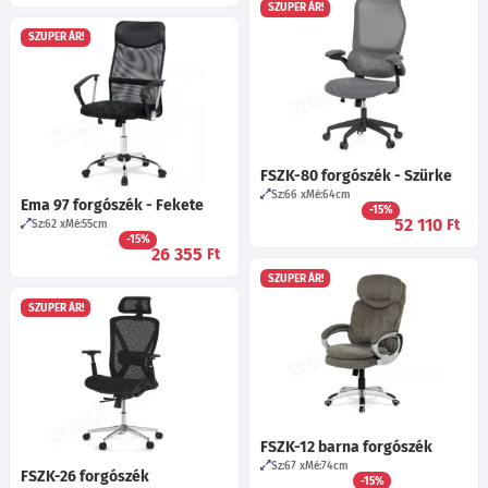
SZUPER ÁR!
SZUPER ÁR!
FSZK-80 forgószék - Szürke
Sz:66
Mé:64
cm
Ema 97 forgószék - Fekete
-15%
52 110
Ft
Sz:62
Mé:55
cm
-15%
26 355
Ft
SZUPER ÁR!
SZUPER ÁR!
FSZK-12 barna forgószék
Sz:67
Mé:74
cm
FSZK-26 forgószék
-15%