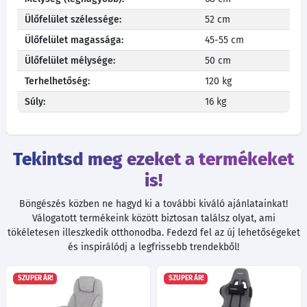
Ülőfelület szélessége:
52 cm
Ülőfelület magassága:
45-55 cm
Ülőfelület mélysége:
50 cm
Terhelhetőség:
120 kg
Súly:
16 kg
Tekintsd meg ezeket a termékeket
is!
Böngészés közben ne hagyd ki a további kiváló ajánlatainkat!
Válogatott termékeink között biztosan találsz olyat, ami
tökéletesen illeszkedik otthonodba. Fedezd fel az új lehetőségeket
és inspirálódj a legfrissebb trendekből!
SZUPER ÁR!
SZUPER ÁR!