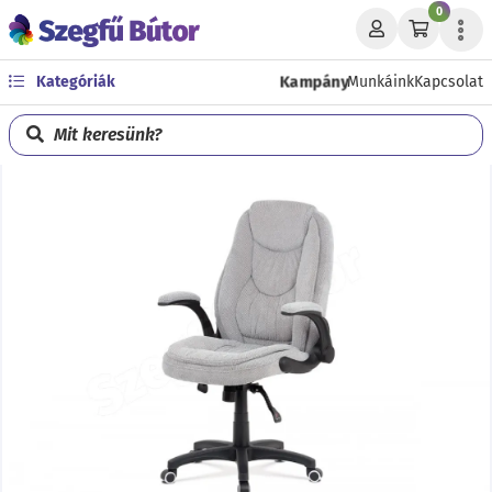
0
Kampány
Kategóriák
Munkáink
Kapcsolat
Mit keresünk?
Előző
Köve